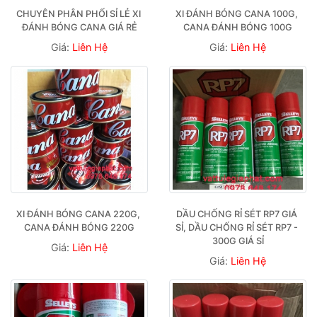
CHUYÊN PHÂN PHỐI SỈ LẺ XI 
XI ĐÁNH BÓNG CANA 100G, 
ĐÁNH BÓNG CANA GIÁ RẺ
CANA ĐÁNH BÓNG 100G
Giá:
Liên Hệ
Giá:
Liên Hệ
XI ĐÁNH BÓNG CANA 220G, 
DẦU CHỐNG RỈ SÉT RP7 GIÁ 
CANA ĐÁNH BÓNG 220G
SỈ, DẦU CHỐNG RỈ SÉT RP7 - 
300G GIÁ SỈ
Giá:
Liên Hệ
Giá:
Liên Hệ