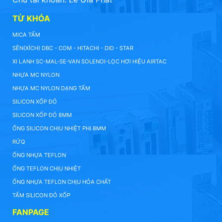
TỪ KHÓA
MICA TẤM
SÊN(XÍCH) DBC - COM - HITACHI - DID - STAR
XI LANH SC-MAL-SE-VAN SOLENOI-LỌC HƠI HIỆU AIRTAC
NHỰA MC NYLON
NHỰA MC NYLON DẠNG TẤM
SILICON XỐP ĐỎ
SILICON XỐP ĐỎ 8MM
ỐNG SILICON CHỊU NHIỆT PHI 8MM
RỬQ
ỐNG NHỰA TEFLON
ỐNG TEFLON CHỊU NHIỆT
ỐNG NHỰA TEFLON CHỊU HÓA CHẤT
TẤM SILICON ĐỎ XỐP
FANPAGE