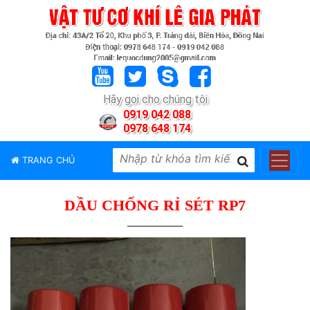
TRANG
CHỦ
GIỚI
Hãy gọi cho chúng tôi
THIỆU
0919 042 088
0978 648 174
SẢN
PHẨM
TRANG CHỦ
THƯƠNG
HIỆU
DẦU CHỐNG RỈ SÉT RP7
TIN
TỨC
LIÊN
HỆ