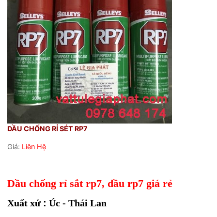
DẦU CHỐNG RỈ SÉT RP7
Giá:
Liên Hệ
Dầu chống rỉ sắt rp7, dầu rp7 giá rẻ
Xuất xứ
:
Úc - Thái Lan