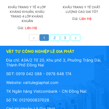
KHẨU TRANG Y TẾ 4 LỚP 
KHẨU TRANG Y TẾ CHẤT 
KHÁNG KHUẨN, KHẨU 
LƯỢNG CAO GIÁ TỐT
TRANG 4 LỚP KHÁNG 
Giá:
Liên Hệ
KHUẨN
Giá:
Liên Hệ
<
1
2
3
>
VẬT TƯ CÔNG NGHIỆP LÊ GIA PHÁT
Địa chỉ: 43A/2 Tổ 20, Khu phố 3, Phường Trảng Dài,
Thành Phố Đồng Nai
SĐT: 0919 042 088 - 0978 648 174
Website:
vattulegiaphat.com
TK Ngân hàng Vietcombank - CN Đồng Nai:
Số TK: 0121000837028
Chủ tài khoản: Lê Gia Phát