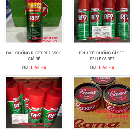
DẦU CHỐNG RỈ SÉT RP7 350G 
BÌNH XỊT CHỐNG GỈ SÉT 
GIÁ RẺ
SELLEYS RP7
Giá:
Liên Hệ
Giá:
Liên Hệ