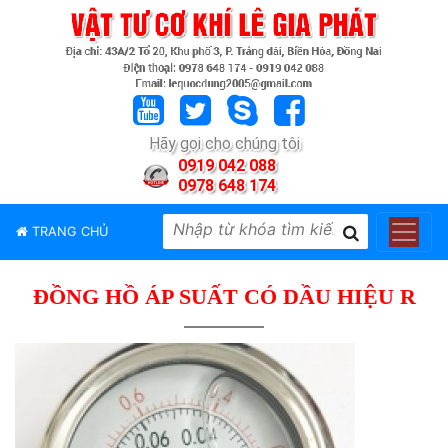
TRANG
CHỦ
GIỚI
Hãy gọi cho chúng tôi
THIỆU
0919 042 088
0978 648 174
SẢN
PHẨM
TRANG CHỦ
THƯƠNG
HIỆU
ĐỒNG HỒ ÁP SUẤT CÓ DẦU HIỆU R
TIN
TỨC
LIÊN
HỆ