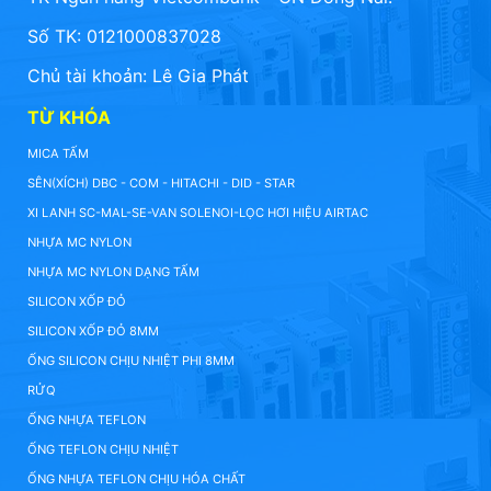
Số TK: 0121000837028
Chủ tài khoản: Lê Gia Phát
TỪ KHÓA
MICA TẤM
SÊN(XÍCH) DBC - COM - HITACHI - DID - STAR
XI LANH SC-MAL-SE-VAN SOLENOI-LỌC HƠI HIỆU AIRTAC
NHỰA MC NYLON
NHỰA MC NYLON DẠNG TẤM
SILICON XỐP ĐỎ
SILICON XỐP ĐỎ 8MM
ỐNG SILICON CHỊU NHIỆT PHI 8MM
RỬQ
ỐNG NHỰA TEFLON
ỐNG TEFLON CHỊU NHIỆT
ỐNG NHỰA TEFLON CHỊU HÓA CHẤT