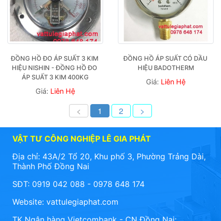
ĐỒNG HỒ ĐO ÁP SUẤT 3 KIM 
ĐỒNG HỒ ÁP SUẤT CÓ DẦU 
HIỆU NISHIN - ĐỒNG HỒ ĐO 
HIỆU BADOTHERM
ÁP SUẤT 3 KIM 400KG
Giá:
Liên Hệ
Giá:
Liên Hệ
<
1
2
>
VẬT TƯ CÔNG NGHIỆP LÊ GIA PHÁT
Địa chỉ: 43A/2 Tổ 20, Khu phố 3, Phường Trảng Dài,
Thành Phố Đồng Nai
SĐT: 0919 042 088 - 0978 648 174
Website:
vattulegiaphat.com
TK Ngân hàng Vietcombank - CN Đồng Nai: