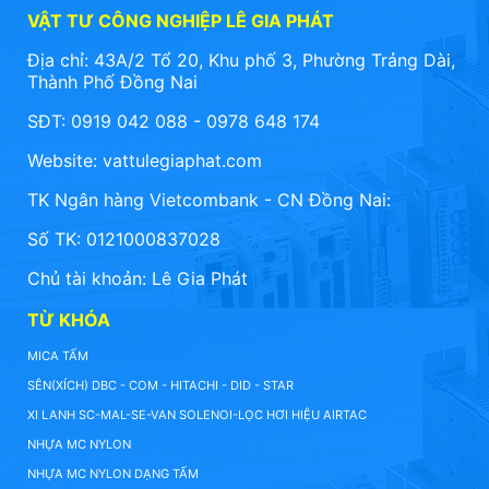
VẬT TƯ CÔNG NGHIỆP LÊ GIA PHÁT
Địa chỉ: 43A/2 Tổ 20, Khu phố 3, Phường Trảng Dài,
Thành Phố Đồng Nai
SĐT: 0919 042 088 - 0978 648 174
Website:
vattulegiaphat.com
TK Ngân hàng Vietcombank - CN Đồng Nai:
Số TK: 0121000837028
Chủ tài khoản: Lê Gia Phát
TỪ KHÓA
MICA TẤM
SÊN(XÍCH) DBC - COM - HITACHI - DID - STAR
XI LANH SC-MAL-SE-VAN SOLENOI-LỌC HƠI HIỆU AIRTAC
NHỰA MC NYLON
NHỰA MC NYLON DẠNG TẤM