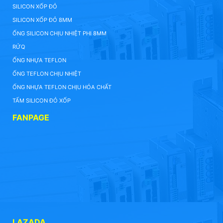
SILICON XỐP ĐỎ
SILICON XỐP ĐỎ 8MM
ỐNG SILICON CHỊU NHIỆT PHI 8MM
RỬQ
ỐNG NHỰA TEFLON
ỐNG TEFLON CHỊU NHIỆT
ỐNG NHỰA TEFLON CHỊU HÓA CHẤT
TẤM SILICON ĐỎ XỐP
FANPAGE
LAZADA