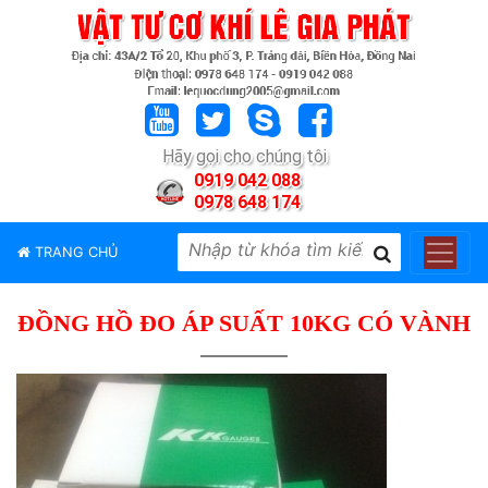
TRANG
CHỦ
GIỚI
Hãy gọi cho chúng tôi
THIỆU
0919 042 088
0978 648 174
SẢN
PHẨM
TRANG CHỦ
THƯƠNG
HIỆU
ĐỒNG HỒ ĐO ÁP SUẤT 10KG CÓ VÀNH
TIN
TỨC
LIÊN
HỆ