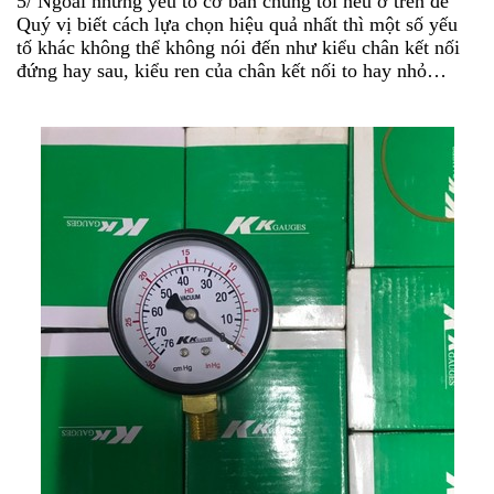
5/ Ngoài những yếu tố cơ bản chúng tôi nêu ở trên để
Quý vị biết cách lựa chọn hiệu quả nhất thì một số yếu
tố khác không thể không nói đến như kiểu chân kết nối
đứng hay sau, kiểu ren của chân kết nối to hay nhỏ…