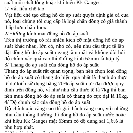
suất môi chất lỏng hoặc khí hiệu Kk Gauges.
1/ Vật liệu chế tạo
Vật liệu chế tạo đồng hồ đo áp suất quyết định giá cả của
nó, loại chúng tôi cug cấp là loại chân đồng có giá thành
thấp hơn chân Inox.
2/ Đường kính mặt đồng hồ đo áp suất
Trên thị trường có rất nhiều kích cỡ mặt đồng hồ đo áp
suất khác nhau, lớn có, nhỏ có, nếu nhu cầu thực tế lắp
đặt đồng hồ đo áp suất ngang tầm mắt và không đòi hỏi
độ chính xác quá cao thì đường kính 63mm là hợp lý.
3/ Thang đo áp suất của đồng hồ đo áp suất
Thang đo áp suất rất quan trọng, bạn nên chọn loại đồng
hồ đo áp suất có thang đo hiệu quả nhất là thanh đo thực
tế dự kiến sử dụng bằng 70% áp suất cực đại được quy
định trên đồng hồ, ví như nhu cầu thực tế là 7kg thì bạn
nên mua đồng hồ đo áp suất có thang đo cực đại là 10kg.
4/ Độ chính xác của đồng hồ đo áp suất
Độ chính xác càng cao thì giá thành càng cao, với những
nhu cầu thông thường thì đồng hồ đo áp suất nước hoặc
khí hiệu Kk Gauges mặt 63mm có độ dung sai 1,6% là
phù hợp nhất.