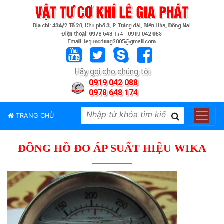
TRANG
CHỦ
GIỚI
Hãy gọi cho chúng tôi
THIỆU
0919 042 088
0978 648 174
SẢN
PHẨM
TRANG CHỦ
THƯƠNG
HIỆU
ĐỒNG HỒ ĐO ÁP SUẤT HIỆU WIKA
TIN
TỨC
LIÊN
HỆ