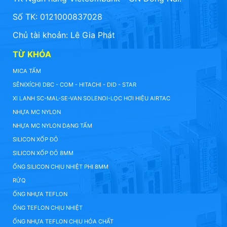
Số TK: 0121000837028
Chủ tài khoản: Lê Gia Phát
TỪ KHÓA
MICA TẤM
SÊN(XÍCH) DBC - COM - HITACHI - DID - STAR
XI LANH SC-MAL-SE-VAN SOLENOI-LỌC HƠI HIỆU AIRTAC
NHỰA MC NYLON
NHỰA MC NYLON DẠNG TẤM
SILICON XỐP ĐỎ
SILICON XỐP ĐỎ 8MM
ỐNG SILICON CHỊU NHIỆT PHI 8MM
RỬQ
ỐNG NHỰA TEFLON
ỐNG TEFLON CHỊU NHIỆT
ỐNG NHỰA TEFLON CHỊU HÓA CHẤT