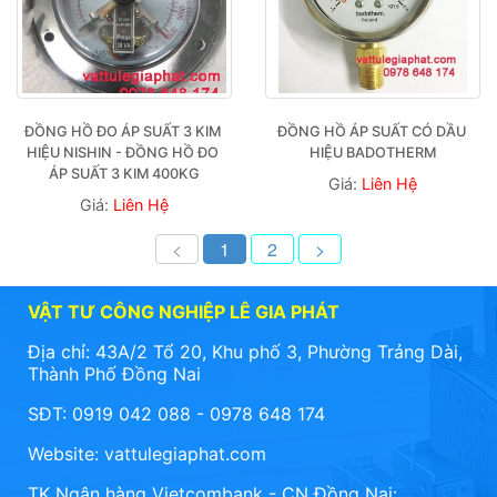
ĐỒNG HỒ ĐO ÁP SUẤT 3 KIM 
ĐỒNG HỒ ÁP SUẤT CÓ DẦU 
HIỆU NISHIN - ĐỒNG HỒ ĐO 
HIỆU BADOTHERM
ÁP SUẤT 3 KIM 400KG
Giá:
Liên Hệ
Giá:
Liên Hệ
<
1
2
>
VẬT TƯ CÔNG NGHIỆP LÊ GIA PHÁT
Địa chỉ: 43A/2 Tổ 20, Khu phố 3, Phường Trảng Dài,
Thành Phố Đồng Nai
SĐT: 0919 042 088 - 0978 648 174
Website:
vattulegiaphat.com
TK Ngân hàng Vietcombank - CN Đồng Nai: