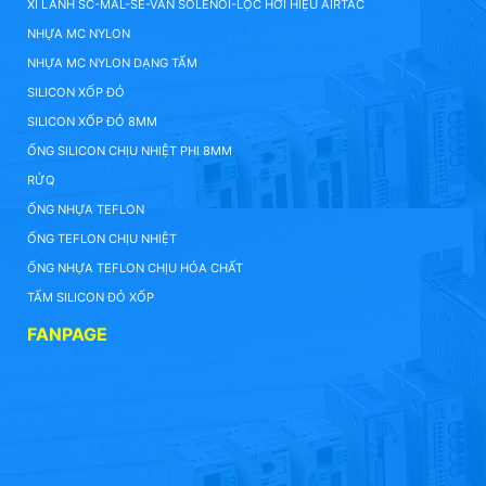
XI LANH SC-MAL-SE-VAN SOLENOI-LỌC HƠI HIỆU AIRTAC
NHỰA MC NYLON
NHỰA MC NYLON DẠNG TẤM
SILICON XỐP ĐỎ
SILICON XỐP ĐỎ 8MM
ỐNG SILICON CHỊU NHIỆT PHI 8MM
RỬQ
ỐNG NHỰA TEFLON
ỐNG TEFLON CHỊU NHIỆT
ỐNG NHỰA TEFLON CHỊU HÓA CHẤT
TẤM SILICON ĐỎ XỐP
FANPAGE