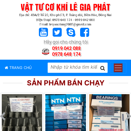
TRANG
CHỦ
GIỚI
Hãy gọi cho chúng tôi
THIỆU
0919 042 088
0978 648 174
SẢN
PHẨM
TRANG CHỦ
THƯƠNG
HIỆU
SẢN PHẨM BÁN CHẠY
TIN
TỨC
LIÊN
HỆ