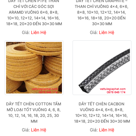
DÂY TẾT CHÈN PTFE THAN 
DÂY TẾT CHÈN GRAPHITE – 
CHÌ VỚI CÁC GÓC SỢI 
THAN CHÌ VUÔNG 4×4, 6×6, 
ARAMID VUÔNG 6×6, 8×8, 
8×8, 10×10, 12×12, 14×14, 
10×10, 12×12, 14×14, 16×16, 
16×16, 18×18, 20×20 ĐẾN 
18×18, 20×20 ĐẾN 30×30 MM
30×30 MM
Giá:
Liên Hệ
Giá:
Liên Hệ
DÂY TẾT CHÈN COTTON TẨM 
DÂY TẾT CHÈN CACBON 
MỠ LOẠI TỐT VUÔNG 4, 6, 8, 
VUÔNG 4×4, 6×6, 8×8, 
10, 12, 14, 16, 18, 20, 25, 30 
10×10, 12×12, 14×14, 16×16, 
MM
18×18, 20×20 ĐẾN 30×30 MM
Giá:
Liên Hệ
Giá:
Liên Hệ