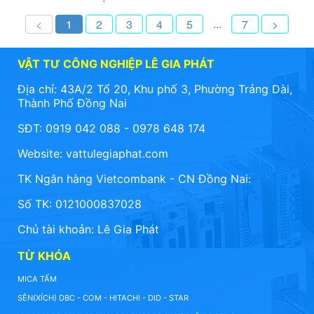
...
<
1
2
3
4
5
7
>
VẬT TƯ CÔNG NGHIỆP LÊ GIA PHÁT
Địa chỉ: 43A/2 Tổ 20, Khu phố 3, Phường Trảng Dài,
Thành Phố Đồng Nai
SĐT: 0919 042 088 - 0978 648 174
Website:
vattulegiaphat.com
TK Ngân hàng Vietcombank - CN Đồng Nai:
Số TK: 0121000837028
Chủ tài khoản: Lê Gia Phát
TỪ KHÓA
MICA TẤM
SÊN(XÍCH) DBC - COM - HITACHI - DID - STAR