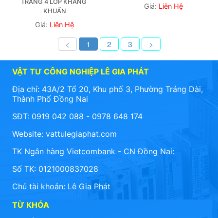
TRANG 4 LỚP KHÁNG 
Giá:
Liên Hệ
KHUẨN
Giá:
Liên Hệ
<
1
2
3
>
VẬT TƯ CÔNG NGHIỆP LÊ GIA PHÁT
Địa chỉ: 43A/2 Tổ 20, Khu phố 3, Phường Trảng Dài,
Thành Phố Đồng Nai
SĐT: 0919 042 088 - 0978 648 174
Website:
vattulegiaphat.com
TK Ngân hàng Vietcombank - CN Đồng Nai:
Số TK: 0121000837028
Chủ tài khoản: Lê Gia Phát
TỪ KHÓA