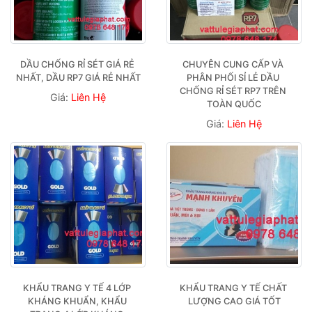
DẦU CHỐNG RỈ SÉT GIÁ RẺ 
CHUYÊN CUNG CẤP VÀ 
NHẤT, DẦU RP7 GIÁ RẺ NHẤT
PHÂN PHỐI SỈ LẺ DẦU 
CHỐNG RỈ SÉT RP7 TRÊN 
Giá:
Liên Hệ
TOÀN QUỐC
Giá:
Liên Hệ
KHẨU TRANG Y TẾ 4 LỚP 
KHẨU TRANG Y TẾ CHẤT 
KHÁNG KHUẨN, KHẨU 
LƯỢNG CAO GIÁ TỐT