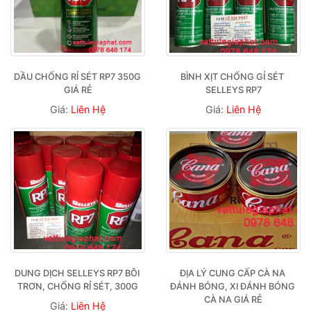
DẦU CHỐNG RỈ SÉT RP7 350G 
BÌNH XỊT CHỐNG GỈ SÉT 
GIÁ RẺ
SELLEYS RP7
Giá:
Liên Hệ
Giá:
Liên Hệ
DUNG DỊCH SELLEYS RP7 BÔI 
ĐỊA LÝ CUNG CẤP CÀ NA 
TRƠN, CHỐNG RỈ SÉT, 300G
ĐÁNH BÓNG, XI ĐÁNH BÓNG 
CÀ NA GIÁ RẺ
Giá:
Liên Hệ