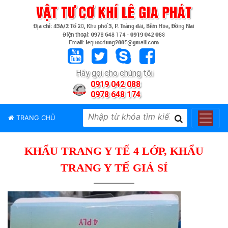
TRANG
CHỦ
GIỚI
Hãy gọi cho chúng tôi
THIỆU
0919 042 088
0978 648 174
SẢN
PHẨM
TRANG CHỦ
THƯƠNG
HIỆU
KHẨU TRANG Y TẾ 4 LỚP, KHẨU
TIN
TỨC
TRANG Y TẾ GIÁ SỈ
LIÊN
HỆ