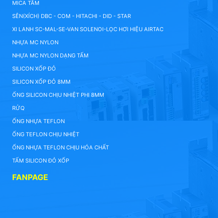
MICA TẤM
SÊN(XÍCH) DBC - COM - HITACHI - DID - STAR
XI LANH SC-MAL-SE-VAN SOLENOI-LỌC HƠI HIỆU AIRTAC
NHỰA MC NYLON
NHỰA MC NYLON DẠNG TẤM
SILICON XỐP ĐỎ
SILICON XỐP ĐỎ 8MM
ỐNG SILICON CHỊU NHIỆT PHI 8MM
RỬQ
ỐNG NHỰA TEFLON
ỐNG TEFLON CHỊU NHIỆT
ỐNG NHỰA TEFLON CHỊU HÓA CHẤT
TẤM SILICON ĐỎ XỐP
FANPAGE