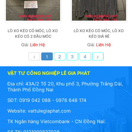
LÒ XO KÉO CÓ MÓC, LÒ XO 
LÒ XO KÉO CÓ MÓC, LÒ XO 
KÉO CÓ 2 ĐẦU MÓC
KÉO GIÁ RẺ
Giá:
Liên Hệ
Giá:
Liên Hệ
<
1
2
3
4
>
VẬT TƯ CÔNG NGHIỆP LÊ GIA PHÁT
Địa chỉ: 43A/2 Tổ 20, Khu phố 3, Phường Trảng Dài,
Thành Phố Đồng Nai
SĐT: 0919 042 088 - 0978 648 174
Website:
vattulegiaphat.com
TK Ngân hàng Vietcombank - CN Đồng Nai: