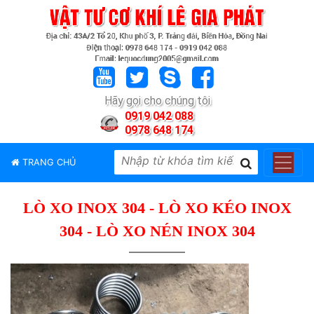
TRANG
CHỦ
GIỚI
Hãy gọi cho chúng tôi
THIỆU
0919 042 088
0978 648 174
SẢN
PHẨM
TRANG CHỦ
THƯƠNG
HIỆU
LÒ XO INOX 304 - LÒ XO KÉO INOX
TIN
TỨC
304 - LÒ XO NÉN INOX 304
LIÊN
HỆ