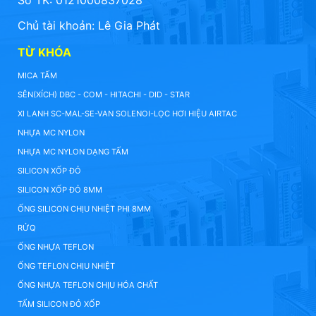
Số TK: 0121000837028
Chủ tài khoản: Lê Gia Phát
TỪ KHÓA
MICA TẤM
SÊN(XÍCH) DBC - COM - HITACHI - DID - STAR
XI LANH SC-MAL-SE-VAN SOLENOI-LỌC HƠI HIỆU AIRTAC
NHỰA MC NYLON
NHỰA MC NYLON DẠNG TẤM
SILICON XỐP ĐỎ
SILICON XỐP ĐỎ 8MM
ỐNG SILICON CHỊU NHIỆT PHI 8MM
RỬQ
ỐNG NHỰA TEFLON
ỐNG TEFLON CHỊU NHIỆT
ỐNG NHỰA TEFLON CHỊU HÓA CHẤT
TẤM SILICON ĐỎ XỐP