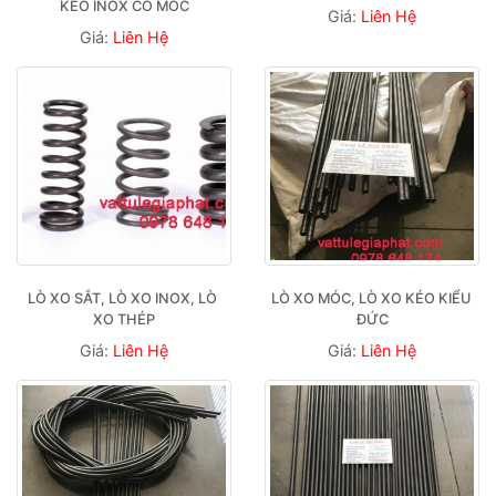
KÉO INOX CÓ MÓC
Giá:
Liên Hệ
Giá:
Liên Hệ
LÒ XO SẮT, LÒ XO INOX, LÒ 
LÒ XO MÓC, LÒ XO KÉO KIỂU 
XO THÉP
ĐỨC
Giá:
Liên Hệ
Giá:
Liên Hệ