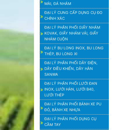
MÀI, ĐÁ NHÁM
ĐẠI LÝ CUNG CẤP DỤNG CỤ ĐO
CHÍNH XÁC
ĐẠI LÝ PHÂN PHỐI GIẤY NHÁM
KOVAK, GIẤY NHÁM VẢI, GIẤY
NHÁM CUỘN
ĐẠI LÝ BU LONG INOX, BU LONG
THÉP, BU LONG XI
ĐẠI LÝ PHÂN PHỐI DÂY ĐIỆN,
DÂY ĐIỀU KHIỂN, DÂY HÀN
SANWA
ĐẠI LÝ PHÂN PHỐI LƯỚI ĐAN
INOX, LƯỚI HÀN, LƯỚI B40,
LƯỚI THÉP
ĐẠI LÝ PHÂN PHỐI BÁNH XE PU
ĐỎ, BÁNH XE NHỰA
ĐẠI LÝ PHÂN PHỐI DỤNG CỤ
CẦM TAY