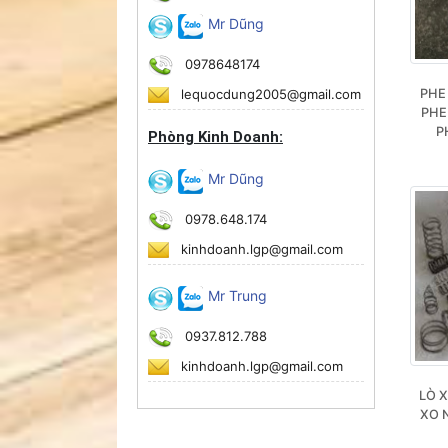
Mr Dũng
0978648174
lequocdung2005@gmail.com
PHE 
PHE 
P
Phòng Kinh Doanh:
Mr Dũng
0978.648.174
kinhdoanh.lgp@gmail.com
Mr Trung
0937.812.788
kinhdoanh.lgp@gmail.com
LÒ X
XO N