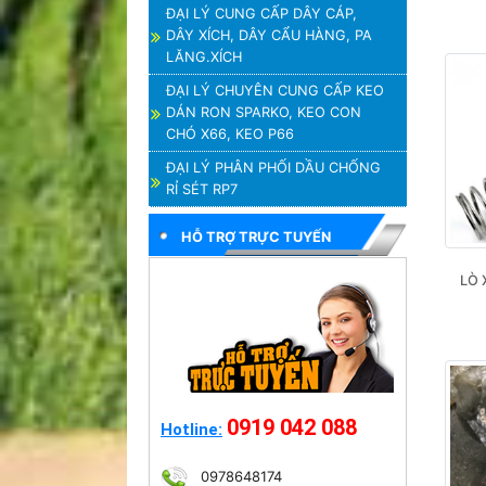
ĐẠI LÝ CUNG CẤP DÂY CÁP,
DÂY XÍCH, DÂY CẨU HÀNG, PA
LĂNG.XÍCH
ĐẠI LÝ CHUYÊN CUNG CẤP KEO
DÁN RON SPARKO, KEO CON
CHÓ X66, KEO P66
ĐẠI LÝ PHÂN PHỐI DẦU CHỐNG
RỈ SÉT RP7
HỖ TRỢ TRỰC TUYẾN
LÒ 
0919 042 088
Hotline:
0978648174