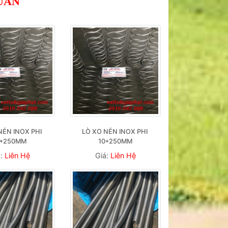
UAN
NÉN INOX PHI 
LÒ XO NÉN INOX PHI 
0*250MM
10*250MM
á:
Liên Hệ
Giá:
Liên Hệ