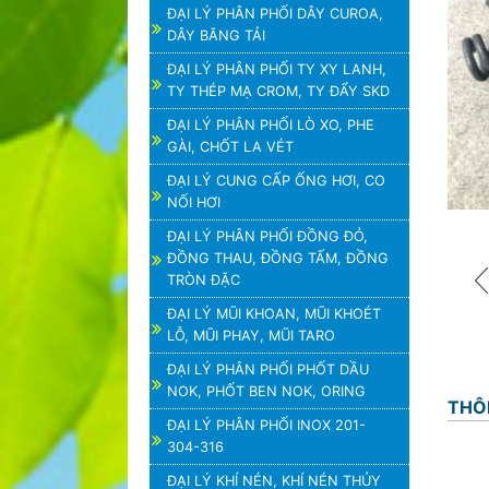
ĐẠI LÝ PHÂN PHỐI DÂY CUROA,
DÂY BĂNG TẢI
ĐẠI LÝ PHÂN PHỐI TY XY LANH,
TY THÉP MẠ CROM, TY ĐẨY SKD
ĐẠI LÝ PHÂN PHỐI LÒ XO, PHE
GÀI, CHỐT LA VÉT
ĐẠI LÝ CUNG CẤP ỐNG HƠI, CO
NỐI HƠI
ĐẠI LÝ PHÂN PHỐI ĐỒNG ĐỎ,
ĐỒNG THAU, ĐỒNG TẤM, ĐỒNG
TRÒN ĐẶC
ĐẠI LÝ MŨI KHOAN, MŨI KHOÉT
LỖ, MŨI PHAY, MŨI TARO
ĐẠI LÝ PHÂN PHỐI PHỐT DẦU
NOK, PHỐT BEN NOK, ORING
THÔ
ĐẠI LÝ PHÂN PHỐI INOX 201-
304-316
ĐẠI LÝ KHÍ NÉN, KHÍ NÉN THỦY