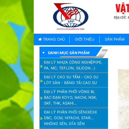
TRANG
CHỦ
GIỚI
TRANG CHỦ
GIỚI THIỆU
SẢN PHẨM
THIỆU
DANH MỤC SẢN PHẨM
SẢN
PHẨM
ĐẠI LÝ NHỰA CÔNG NGHIỆP(PE,
PA, MC, TEFLON, SILICON...)
THƯƠNG
HIỆU
ĐẠI LÝ CAO SU TẤM - CAO SU
LÓT SÀN - BĂNG TẢI CAO SU
TIN
TỨC
ĐẠI LÝ PHÂN PHỐI VÒNG BI,
BẠC ĐẠN KOYO, NACHI, NSK,
LIÊN
SKF, THK, ASAHI...
HỆ
ĐẠI LÝ PHÂN PHỐI SÊN(XÍCH)
DBC, OCM, HITACHI, STAR...
NHÔNG SÊN, ĐĨA SÊN