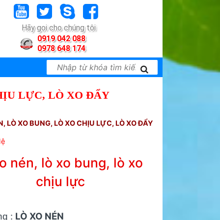
Hãy gọi cho chúng tôi
0919 042 088
0978 648 174
HỊU LỰC, LÒ XO ĐẨY
N, LÒ XO BUNG, LÒ XO CHỊU LỰC, LÒ XO ĐẨY
Hệ
xo nén, lò xo bung, lò xo
chịu lực
:
LÒ XO NÉN
ng