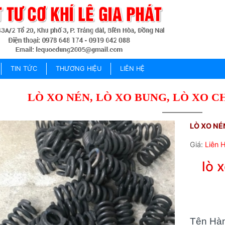
TIN TỨC
THƯƠNG HIỆU
LIÊN HỆ
LÒ XO NÉN, LÒ XO BUNG, LÒ XO C
LÒ XO NÉ
Giá:
Liên 
lò 
Tên Hà