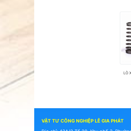
LÒ X
VẬT TƯ CÔNG NGHIỆP LÊ GIA PHÁT