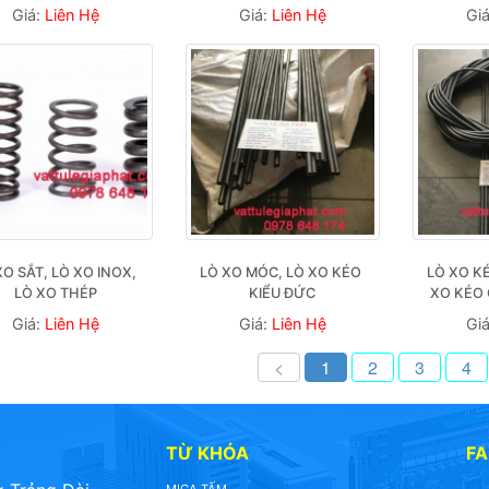
Giá:
Liên Hệ
Giá:
Liên Hệ
Gi
O SẮT, LÒ XO INOX, 
LÒ XO MÓC, LÒ XO KÉO 
LÒ XO KÉ
LÒ XO THÉP
KIỂU ĐỨC
XO KÉO 
Giá:
Liên Hệ
Giá:
Liên Hệ
Gi
<
1
2
3
4
TỪ KHÓA
F