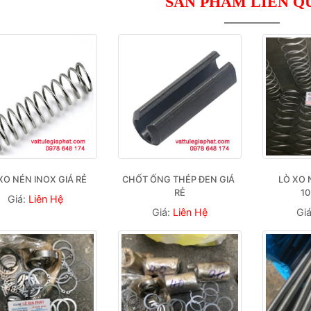
SẢN PHẨM LIÊN Q
XO NÉN INOX GIÁ RẺ
CHỐT ỐNG THÉP ĐEN GIÁ 
LÒ XO 
RẺ
1
Giá:
Liên Hệ
Giá:
Liên Hệ
Gi