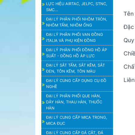
LỰC HIỆU AIRTAC, JELPC, STNC,
SMC...
Tên
ĐẠI LÝ PHÂN PHỐI NHÔM TRÒN,
NHÔM TẤM, NHÔM ỐNG
Đặc 
ĐẠI LÝ PHÂN PHỐI VAN ĐỒNG
Quy
ITALIA VÀ PHỤ KIỆN ĐỒNG
ĐẠI LÝ PHÂN PHỐI ĐỒNG HỒ ÁP
Chiề
SUẤT - ĐỒNG HỒ ÁP LỰC
ĐẠI LÝ SẮT TẤM, SẮT KẼM, SẮT
Chất
ĐEN, TÔN KẼM, TÔN MÀU
Liê
ĐẠI LÝ CUNG CẤP DỤNG CỤ ĐỒ
NGHỀ
ĐẠI LÝ PHÂN PHỐI QUE HÀN,
DÂY HÀN, THAU HÀN, THUỐC
HÀN
ĐẠI LÝ CUNG CẤP MICA TRONG,
MICA ĐỤC
ĐẠI LÝ CUNG CẤP ĐÁ CẮT, ĐÁ