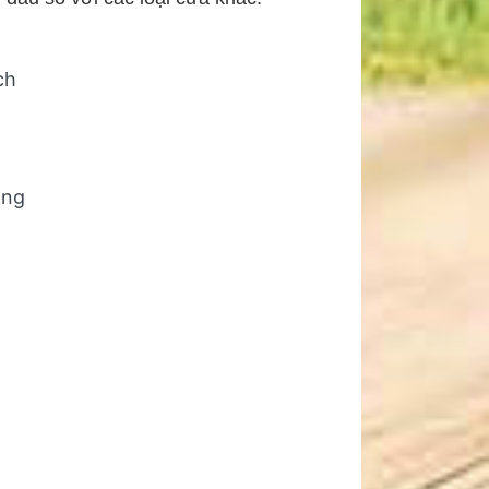
ch
àng