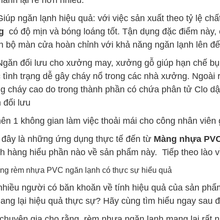
thành lại rẻ hơn nhiều.
úp ngăn lạnh hiệu quả: với việc sản xuất theo tỷ lệ ch
g
có độ mịn và bóng loáng tốt. Tận dụng đặc điểm này, c
h bộ màn cửa hoàn chỉnh với khả năng ngăn lạnh lên đ
ăn đối lưu cho xưởng may, xưởng gỗ giúp hạn chế bụi 
 tình trạng dễ gây cháy nổ trong các nhà xưởng. Ngoài 
g cháy cao do trong thành phần có chứa phân tử Clo dậ
 đối lưu
nên 1 không gian làm việc thoải mái cho công nhân viên
 đây là những ứng dụng thực tế đến từ
Màng nhựa PVC 
h hàng hiểu phần nào về sản phẩm này. Tiếp theo lào 
ùng rèm nhựa PVC ngăn lạnh có thực sự hiểu quả
nhiều người có băn khoăn về tính hiệu quả của sản ph
ang lại hiệu quả thực sự? Hãy cùng tìm hiểu ngay sau đ
chuyên gia cho rằng, rèm nhựa ngăn lạnh mang lại rất nh