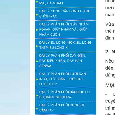
nhằm
MÀI, ĐÁ NHÁM
nơi 
ĐẠI LÝ CUNG CẤP DỤNG CỤ ĐO
màn 
CHÍNH XÁC
Vừa 
ĐẠI LÝ PHÂN PHỐI GIẤY NHÁM
KOVAK, GIẤY NHÁM VẢI, GIẤY
thế 
NHÁM CUỘN
định
ĐẠI LÝ BU LONG INOX, BU LONG
THÉP, BU LONG XI
2. 
ĐẠI LÝ PHÂN PHỐI DÂY ĐIỆN,
Nếu 
DÂY ĐIỀU KHIỂN, DÂY HÀN
SANWA
dẻo
ĐẠI LÝ PHÂN PHỐI LƯỚI ĐAN
dùng
INOX, LƯỚI HÀN, LƯỚI B40,
Một
LƯỚI THÉP
ĐẠI LÝ PHÂN PHỐI BÁNH XE PU
- Là
ĐỎ, BÁNH XE NHỰA
truy
ĐẠI LÝ PHÂN PHỐI DỤNG CỤ
thì
m
CẦM TAY