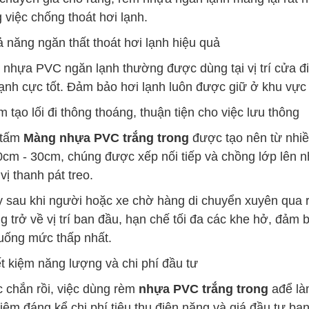
g việc chống thoát hơi lạnh.
ả năng ngăn thất thoát hơi lạnh hiệu quả
nhựa PVC ngăn lạnh thường được dùng tại vị trí cửa đi,
lạnh cực tốt. Đảm bảo hơi lạnh luôn được giữ ở khu vực
m tạo lối đi thông thoáng, thuận tiện cho việc lưu thông
 tấm
Màng nhựa PVC trắng trong
được tạo nên từ nhiề
0cm - 30cm, chúng được xếp nối tiếp và chồng lớp lên n
vị thanh pát treo.
 sau khi người hoặc xe chờ hàng di chuyển xuyên qua 
g trở về vị trí ban đầu, hạn chế tối đa các khe hở, đảm 
uống mức thấp nhất.
ết kiệm năng lượng và chi phí đầu tư
 chắn rồi, việc dùng rèm
nhựa PVC trắng trong
ađể là
 kiệm đáng kể chi phí tiêu thụ điện năng và giá đầu tư ba