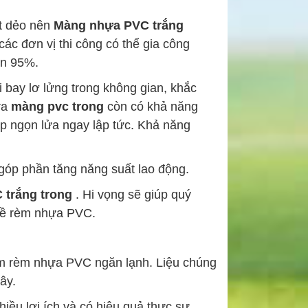
ất dẻo nên
Màng nhựa PVC trắng
ác đơn vị thi công có thể gia công
ến 95%.
bay lơ lửng trong không gian, khắc
ra
màng pvc trong
còn có khả năng
p ngọn lửa ngay lập tức. Khả năng
 góp phần tăng năng suất lao động.
trắng trong
. Hi vọng sẽ giúp quý
về rèm nhựa PVC.
ẩm rèm nhựa PVC ngăn lạnh. Liệu chúng
ây.
iều lợi ích và có hiệu quả thực sự