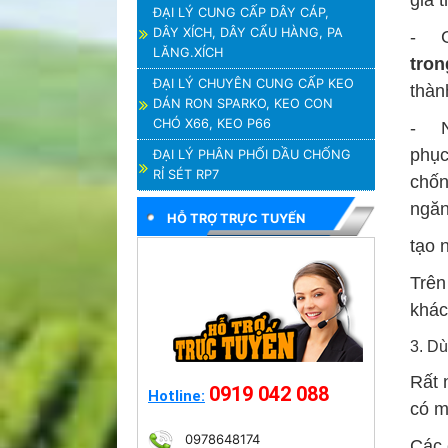
giá 
ĐẠI LÝ CUNG CẤP DÂY CÁP,
DÂY XÍCH, DÂY CẨU HÀNG, PA
- Gi
LĂNG.XÍCH
tron
ĐẠI LÝ CHUYÊN CUNG CẤP KEO
thàn
DÁN RON SPARKO, KEO CON
CHÓ X66, KEO P66
- Ng
phục
ĐẠI LÝ PHÂN PHỐI DẦU CHỐNG
RỈ SÉT RP7
chốn
ngăn
HỖ TRỢ TRỰC TUYẾN
tạo 
Trên
khác
3. D
Rất 
0919 042 088
Hotline:
có m
0978648174
Các 