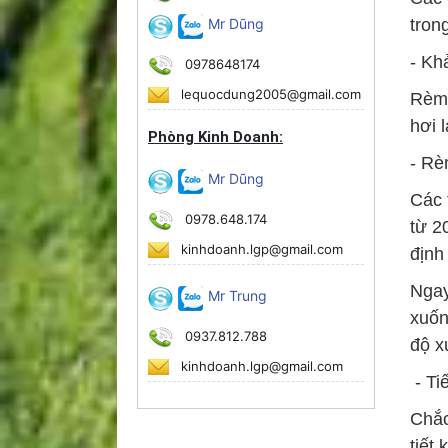
Mr Dũng
tron
- Kh
0978648174
lequocdung2005@gmail.com
Rèm 
hơi 
Phòng Kinh Doanh:
- Rè
Mr Dũng
Các
0978.648.174
từ 2
kinhdoanh.lgp@gmail.com
định 
Ngay
Mr Trung
xuốn
0937.812.788
độ x
kinhdoanh.lgp@gmail.com
- Ti
Chắc
tiết