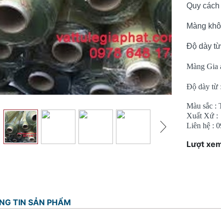
Quy cách
Màng khô
Độ dày t
Màng Gia 
Độ dày từ 
Màu sắc : 
Xuất Xứ :
Liên hệ : 
Lượt xem
NG TIN SẢN PHẨM