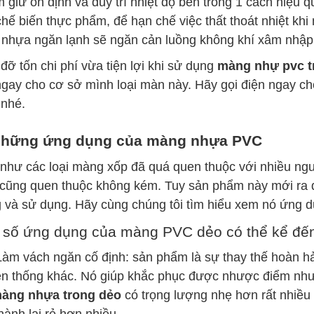
 giữ ổn định và duy trì nhiệt độ bên trong 1 cách hiệu
chế biến thực phẩm, để hạn chế việc thất thoát nhiệt kh
nhựa ngăn lạnh sẽ ngăn cản luồng không khí xâm nhập
đỡ tốn chi phí vừa tiện lợi khi sử dụng
màng nhự pvc t
ngay cho cơ sở mình loại màn này. Hãy gọi điện ngay ch
 nhé.
Những ứng dụng của màng nhựa PVC
như các loại màng xốp đã quá quen thuộc với nhiều ngư
cũng quen thuộc không kém. Tuy sản phẩm này mới ra đ
 và sử dụng. Hãy cùng chúng tôi tìm hiểu xem nó ứng dụn
 số ứng dụng của màng PVC dẻo có thể kể đế
m vách ngăn cố định: sản phẩm là sự thay thế hoàn hảo
ền thống khác. Nó giúp khắc phục được nhược điểm như 
àng nhựa trong dẻo
có trọng lượng nhẹ hơn rất nhiều