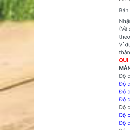
Bán 
Nhận
(Về 
theo
Ví d
thàn
QUI
MÀN
Độ 
Độ 
Độ 
Độ 
Độ 
Độ 
Độ 