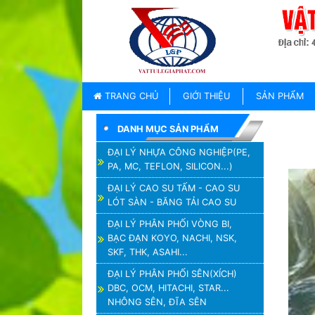
TRANG
CHỦ
GIỚI
TRANG CHỦ
GIỚI THIỆU
SẢN PHẨM
THIỆU
DANH MỤC SẢN PHẨM
SẢN
PHẨM
ĐẠI LÝ NHỰA CÔNG NGHIỆP(PE,
PA, MC, TEFLON, SILICON...)
THƯƠNG
HIỆU
ĐẠI LÝ CAO SU TẤM - CAO SU
LÓT SÀN - BĂNG TẢI CAO SU
TIN
TỨC
ĐẠI LÝ PHÂN PHỐI VÒNG BI,
BẠC ĐẠN KOYO, NACHI, NSK,
LIÊN
SKF, THK, ASAHI...
HỆ
ĐẠI LÝ PHÂN PHỐI SÊN(XÍCH)
DBC, OCM, HITACHI, STAR...
NHÔNG SÊN, ĐĨA SÊN