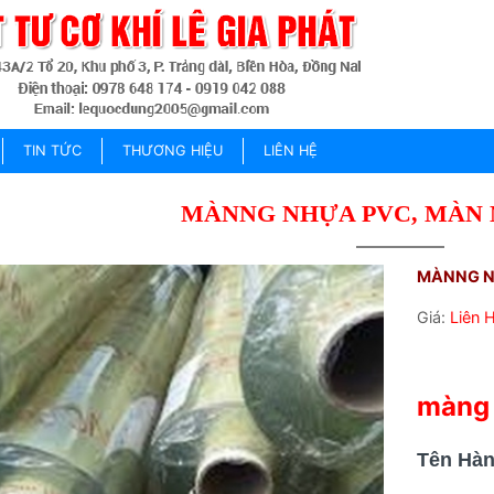
TIN TỨC
THƯƠNG HIỆU
LIÊN HỆ
MÀNNG NHỰA PVC, MÀN 
MÀNNG N
Giá:
Liên 
màng 
Tên Hà