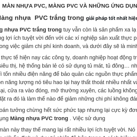
MÀN NHỰA PVC, MÀNG PVC VÀ NHỮNG ỨNG DỤN
Màng nhựa PVC trắng trong
giải pháp tốt nhất hiệ
 nhựa PVC trắng trong
tuy vẫn còn là sản phẩm xa lạ
g lợi ích tuyệt vời đến với các xí nghiệp sản xuất thực p
trong việc giảm chi phí kinh doanh, và dưới đây sẽ là mi
 thực tế hiện nay các công ty, doanh nghiệp hoạt động t
siêu thị, hệ thống bán lẻ có sử dụng tủ mát, tủ đông… n
vì tốn nhiều điện năng để bảo quản các nguồn thực ph
n năng lượng nó tiêu hao lại hay thất thoát nhiều nhất
lại, cửa ra vào đóng, mở thường xuyên, các luồng khôn
đặt ra đó là làm thế nào để giảm những chi phí không đá
toán tưởng chừng hết sức phức tạp nhưng lại cực kỳ đơn
dụng
Màng nhựa PVC trong
. Việc sử dụng
 màn này thay thế mang lại rất nhiều lợi ích tuyệt vời. N