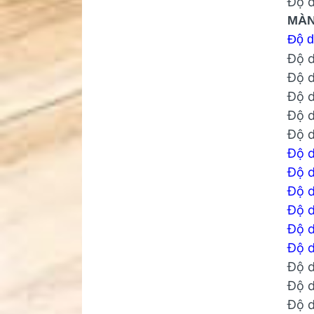
Độ 
MÀN
Độ 
Độ 
Độ 
Độ 
Độ 
Độ 
Độ 
Độ 
Độ 
Độ 
Độ 
Độ 
Độ 
Độ 
Độ 