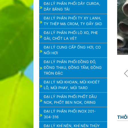
ĐẠI LÝ PHÂN PHỐI DÂY CUROA,
DÂY BĂNG TẢI
ĐẠI LÝ PHÂN PHỐI TY XY LANH,
TY THÉP MẠ CROM, TY ĐẨY SKD
ĐẠI LÝ PHÂN PHỐI LÒ XO, PHE
GÀI, CHỐT LA VÉT
ĐẠI LÝ CUNG CẤP ỐNG HƠI, CO
NỐI HƠI
ĐẠI LÝ PHÂN PHỐI ĐỒNG ĐỎ,
ĐỒNG THAU, ĐỒNG TẤM, ĐỒNG
TRÒN ĐẶC
ĐẠI LÝ MŨI KHOAN, MŨI KHOÉT
LỖ, MŨI PHAY, MŨI TARO
ĐẠI LÝ PHÂN PHỐI PHỐT DẦU
NOK, PHỐT BEN NOK, ORING
ĐẠI LÝ PHÂN PHỐI INOX 201-
THÔ
304-316
ĐẠI LÝ KHÍ NÉN, KHÍ NÉN THỦY