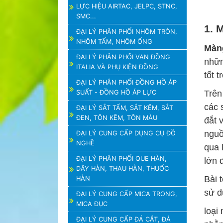
LỰC HIỆU AIRTAC, JELPC, STNC,
SMC...
1. 
ĐẠI LÝ PHÂN PHỐI NHÔM TRÒN,
NHÔM TẤM, NHÔM ỐNG
Màng
ĐẠI LÝ PHÂN PHỐI VAN ĐỒNG
nhữn
ITALIA VÀ PHỤ KIỆN ĐỒNG
tốt 
ĐẠI LÝ PHÂN PHỐI ĐỒNG HỒ ÁP
SUẤT - ĐỒNG HỒ ÁP LỰC
Trên
các 
ĐẠI LÝ SẮT TẤM, SẮT KẼM, SẮT
ĐEN, TÔN KẼM, TÔN MÀU
đắt 
nguồ
ĐẠI LÝ CUNG CẤP DỤNG CỤ ĐỒ
NGHỀ
qua 
ĐẠI LÝ PHÂN PHỐI QUE HÀN,
lớn 
DÂY HÀN, THAU HÀN, THUỐC
Bài 
HÀN
sử 
ĐẠI LÝ CUNG CẤP MICA TRONG,
MICA ĐỤC
loại
ĐẠI LÝ CUNG CẤP ĐÁ CẮT, ĐÁ