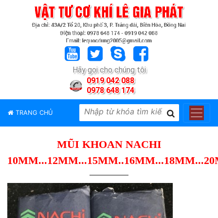
TRANG
CHỦ
GIỚI
Hãy gọi cho chúng tôi
THIỆU
0919 042 088
0978 648 174
SẢN
PHẨM
TRANG CHỦ
THƯƠNG
HIỆU
MŨI KHOAN NACHI
TIN
TỨC
10MM...12MM...15MM..16MM...18MM...2
LIÊN
HỆ