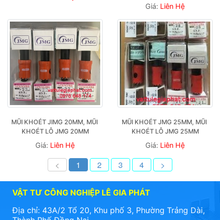
Giá:
Liên Hệ
MŨI KHOÉT JIMG 20MM, MŨI 
MŨI KHOÉT JMG 25MM, MŨI 
KHOÉT LỖ JMG 20MM
KHOÉT LỖ JMG 25MM
Giá:
Liên Hệ
Giá:
Liên Hệ
<
1
2
3
4
>
VẬT TƯ CÔNG NGHIỆP LÊ GIA PHÁT
Địa chỉ: 43A/2 Tổ 20, Khu phố 3, Phường Trảng Dài,