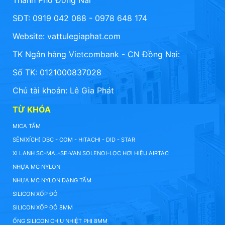
Thành Phố Đồng Nai
SĐT: 0919 042 088 - 0978 648 174
Website:
vattulegiaphat.com
TK Ngân hàng Vietcombank - CN Đồng Nai:
Số TK: 0121000837028
Chủ tài khoản: Lê Gia Phát
TỪ KHÓA
MICA TẤM
SÊN(XÍCH) DBC - COM - HITACHI - DID - STAR
XI LANH SC-MAL-SE-VAN SOLENOI-LỌC HƠI HIỆU AIRTAC
NHỰA MC NYLON
NHỰA MC NYLON DẠNG TẤM
SILICON XỐP ĐỎ
SILICON XỐP ĐỎ 8MM
ỐNG SILICON CHỊU NHIỆT PHI 8MM