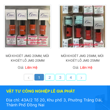
MŨI KHOÉT JIMG 20MM, MŨI 
MŨI KHOÉT JMG 25MM, MŨI 
KHOÉT LỖ JMG 20MM
KHOÉT LỖ JMG 25MM
Giá:
Liên Hệ
Giá:
Liên Hệ
<
1
2
3
4
>
VẬT TƯ CÔNG NGHIỆP LÊ GIA PHÁT
Địa chỉ: 43A/2 Tổ 20, Khu phố 3, Phường Trảng Dài,
Thành Phố Đồng Nai