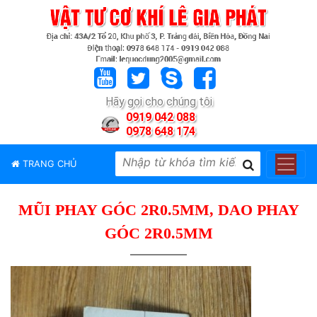
TRANG
CHỦ
GIỚI
Hãy gọi cho chúng tôi
THIỆU
0919 042 088
0978 648 174
SẢN
PHẨM
TRANG CHỦ
THƯƠNG
HIỆU
MŨI PHAY GÓC 2R0.5MM, DAO PHAY
TIN
TỨC
GÓC 2R0.5MM
LIÊN
HỆ