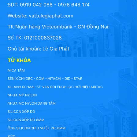
SĐT: 0919 042 088 - 0978 648 174
Website:
vattulegiaphat.com
TK Ngân hàng Vietcombank - CN Đồng Nai:
Số TK: 0121000837028
Chủ tài khoản: Lê Gia Phát
TỪ KHÓA
MICA TẤM
SÊN(XÍCH) DBC - COM - HITACHI - DID - STAR
XI LANH SC-MAL-SE-VAN SOLENOI-LỌC HƠI HIỆU AIRTAC
NHỰA MC NYLON
NHỰA MC NYLON DẠNG TẤM
SILICON XỐP ĐỎ
SILICON XỐP ĐỎ 8MM
ỐNG SILICON CHỊU NHIỆT PHI 8MM
RỬQ