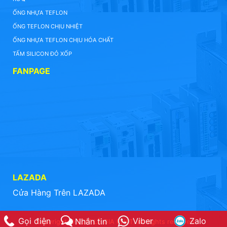
ỐNG NHỰA TEFLON
ỐNG TEFLON CHỊU NHIỆT
ỐNG NHỰA TEFLON CHỊU HÓA CHẤT
TẤM SILICON ĐỎ XỐP
FANPAGE
LAZADA
Cửa Hàng Trên LAZADA
Gọi điện
Viber
Zalo
Nhắn tin
Copyright © 2017 LÊ GIA PHÁT. All rights reserved.