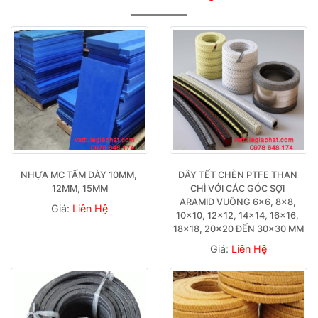
NHỰA MC TẤM DÀY 10MM, 
DÂY TẾT CHÈN PTFE THAN 
12MM, 15MM
CHÌ VỚI CÁC GÓC SỢI 
ARAMID VUÔNG 6×6, 8×8, 
Giá:
Liên Hệ
10×10, 12×12, 14×14, 16×16, 
18×18, 20×20 ĐẾN 30×30 MM
Giá:
Liên Hệ