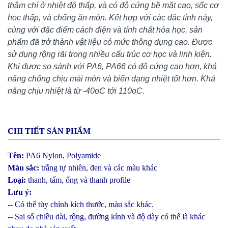
thậm chí ở nhiệt độ thấp, và có độ cứng bề mặt cao, sốc cơ
học thấp, và chống ăn mòn. Kết hợp với các đặc tính này,
cùng với đặc điểm cách điện và tính chất hóa học, sản
phẩm đã trở thành vật liệu có mức thông dụng cao. Được
sử dụng rộng rãi trong nhiều cấu trúc cơ học và linh kiện.
Khi được so sánh với PA6, PA66 có độ cứng cao hơn, khả
năng chống chịu mài mòn và biến dạng nhiệt tốt hơn. Khả
năng chịu nhiệt là từ -40oC tới 110oC.
CHI TIẾT SẢN PHẨM
Tên:
PA6 Nylon, Polyamide
Màu sắc:
trắng tự nhiên, đen và các màu khác
Loại:
thanh, tấm, ống và thanh profile
Lưu ý:
-- Có thể tùy chỉnh kích thước, màu sắc khác.
-- Sai số chiều dài, rộng, đường kính và độ dày có thể là khác