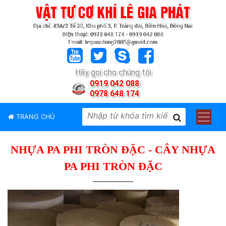
TRANG
CHỦ
GIỚI
Hãy gọi cho chúng tôi
THIỆU
0919 042 088
0978 648 174
SẢN
PHẨM
TRANG CHỦ
THƯƠNG
HIỆU
NHỰA PA PHI TRÒN ĐẶC - CÂY NHỰA
TIN
TỨC
PA PHI TRÒN ĐẶC
LIÊN
HỆ