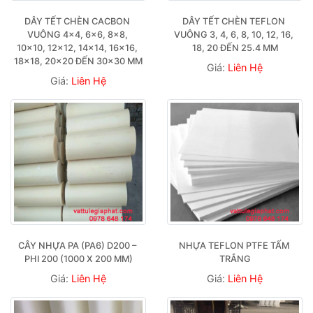
DÂY TẾT CHÈN CACBON 
DÂY TẾT CHÈN TEFLON 
VUÔNG 4×4, 6×6, 8×8, 
VUÔNG 3, 4, 6, 8, 10, 12, 16, 
10×10, 12×12, 14×14, 16×16, 
18, 20 ĐẾN 25.4 MM
18×18, 20×20 ĐẾN 30×30 MM
Giá:
Liên Hệ
Giá:
Liên Hệ
CÂY NHỰA PA (PA6) D200 – 
NHỰA TEFLON PTFE TẤM 
PHI 200 (1000 X 200 MM)
TRẮNG
Giá:
Liên Hệ
Giá:
Liên Hệ