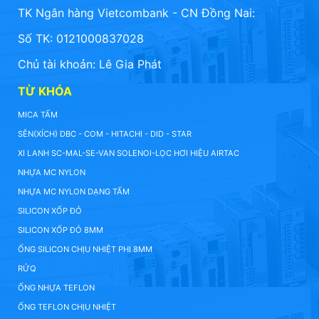
TK Ngân hàng Vietcombank - CN Đồng Nai:
Số TK: 0121000837028
Chủ tài khoản: Lê Gia Phát
TỪ KHÓA
MICA TẤM
SÊN(XÍCH) DBC - COM - HITACHI - DID - STAR
XI LANH SC-MAL-SE-VAN SOLENOI-LỌC HƠI HIỆU AIRTAC
NHỰA MC NYLON
NHỰA MC NYLON DẠNG TẤM
SILICON XỐP ĐỎ
SILICON XỐP ĐỎ 8MM
ỐNG SILICON CHỊU NHIỆT PHI 8MM
RỬQ
ỐNG NHỰA TEFLON
ỐNG TEFLON CHỊU NHIỆT