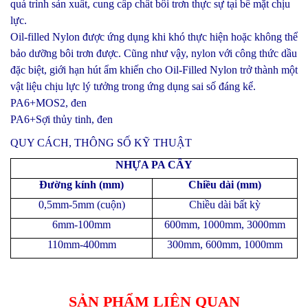
quá trình sản xuất, cung cấp chất bôi trơn thực sự tại bề mặt chịu
lực.
Oil-filled Nylon được ứng dụng khi khó thực hiện hoặc không thể
bảo dưỡng bôi trơn được. Cũng như vậy, nylon với công thức dầu
đặc biệt, giới hạn hút ẩm khiến cho Oil-Filled Nylon trở thành một
vật liệu chịu lực lý tưởng trong ứng dụng sai số đáng kể.
PA6+MOS2, đen
PA6+Sợi thủy tinh, đen
QUY CÁCH, THÔNG SỐ KỸ THUẬT
NHỰA PA CÂY
Đường kính (mm)
Chiều dài (mm)
0,5mm-5mm (cuộn)
Chiều dài bất kỳ
6mm-100mm
600mm, 1000mm, 3000mm
110mm-400mm
300mm, 600mm, 1000mm
SẢN PHẨM LIÊN QUAN