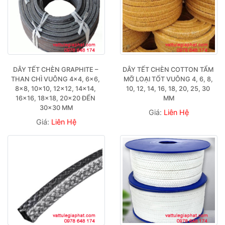
DÂY TẾT CHÈN GRAPHITE – 
DÂY TẾT CHÈN COTTON TẨM 
THAN CHÌ VUÔNG 4×4, 6×6, 
MỠ LOẠI TỐT VUÔNG 4, 6, 8, 
8×8, 10×10, 12×12, 14×14, 
10, 12, 14, 16, 18, 20, 25, 30 
16×16, 18×18, 20×20 ĐẾN 
MM
30×30 MM
Giá:
Liên Hệ
Giá:
Liên Hệ