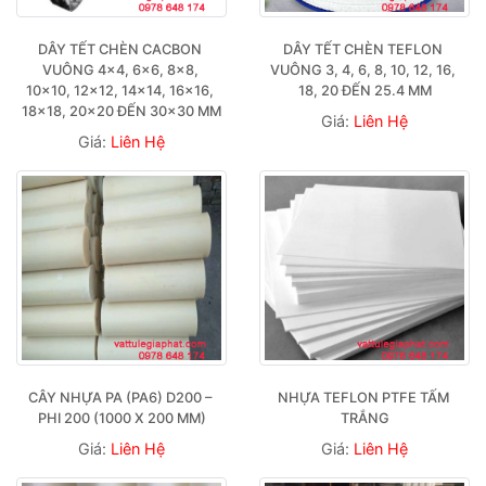
DÂY TẾT CHÈN CACBON 
DÂY TẾT CHÈN TEFLON 
VUÔNG 4×4, 6×6, 8×8, 
VUÔNG 3, 4, 6, 8, 10, 12, 16, 
10×10, 12×12, 14×14, 16×16, 
18, 20 ĐẾN 25.4 MM
18×18, 20×20 ĐẾN 30×30 MM
Giá:
Liên Hệ
Giá:
Liên Hệ
CÂY NHỰA PA (PA6) D200 – 
NHỰA TEFLON PTFE TẤM 
PHI 200 (1000 X 200 MM)
TRẮNG
Giá:
Liên Hệ
Giá:
Liên Hệ