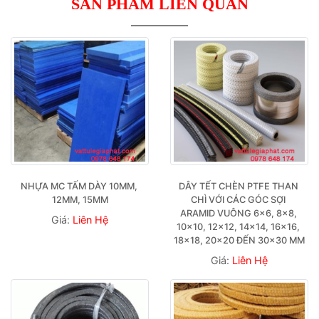
SẢN PHẨM LIÊN QUAN
NHỰA MC TẤM DÀY 10MM, 
DÂY TẾT CHÈN PTFE THAN 
12MM, 15MM
CHÌ VỚI CÁC GÓC SỢI 
ARAMID VUÔNG 6×6, 8×8, 
Giá:
Liên Hệ
10×10, 12×12, 14×14, 16×16, 
18×18, 20×20 ĐẾN 30×30 MM
Giá:
Liên Hệ