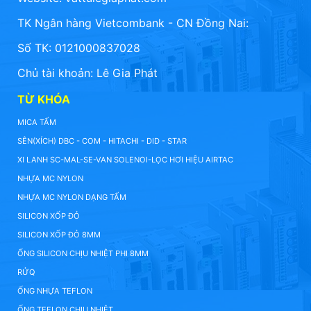
TK Ngân hàng Vietcombank - CN Đồng Nai:
Số TK: 0121000837028
Chủ tài khoản: Lê Gia Phát
TỪ KHÓA
MICA TẤM
SÊN(XÍCH) DBC - COM - HITACHI - DID - STAR
XI LANH SC-MAL-SE-VAN SOLENOI-LỌC HƠI HIỆU AIRTAC
NHỰA MC NYLON
NHỰA MC NYLON DẠNG TẤM
SILICON XỐP ĐỎ
SILICON XỐP ĐỎ 8MM
ỐNG SILICON CHỊU NHIỆT PHI 8MM
RỬQ
ỐNG NHỰA TEFLON
ỐNG TEFLON CHỊU NHIỆT