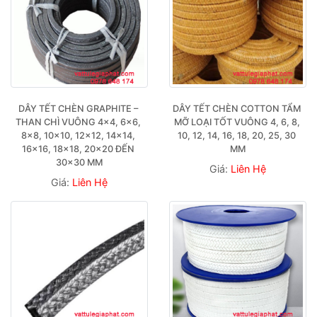
DÂY TẾT CHÈN GRAPHITE – 
DÂY TẾT CHÈN COTTON TẨM 
THAN CHÌ VUÔNG 4×4, 6×6, 
MỠ LOẠI TỐT VUÔNG 4, 6, 8, 
8×8, 10×10, 12×12, 14×14, 
10, 12, 14, 16, 18, 20, 25, 30 
16×16, 18×18, 20×20 ĐẾN 
MM
30×30 MM
Giá:
Liên Hệ
Giá:
Liên Hệ