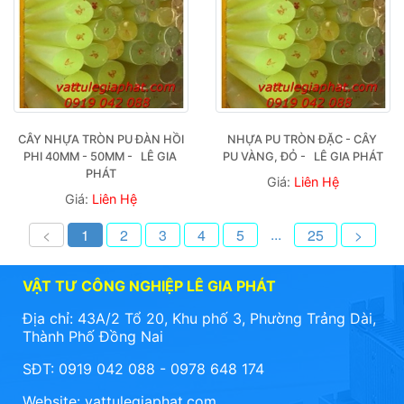
CÂY NHỰA TRÒN PU ĐÀN HỒI 
NHỰA PU TRÒN ĐẶC - CÂY 
PHI 40MM - 50MM -   LÊ GIA 
PU VÀNG, ĐỎ -   LÊ GIA PHÁT
PHÁT
Giá:
Liên Hệ
Giá:
Liên Hệ
...
<
1
2
3
4
5
25
>
VẬT TƯ CÔNG NGHIỆP LÊ GIA PHÁT
Địa chỉ: 43A/2 Tổ 20, Khu phố 3, Phường Trảng Dài,
Thành Phố Đồng Nai
SĐT: 0919 042 088 - 0978 648 174
Website:
vattulegiaphat.com