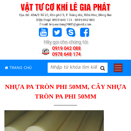
TRANG
CHỦ
GIỚI
Hãy gọi cho chúng tôi
THIỆU
0919 042 088
0978 648 174
SẢN
PHẨM
TRANG CHỦ
THƯƠNG
HIỆU
NHỰA PA TRÒN PHI 50MM, CÂY NHỰA
TIN
TỨC
TRÒN PA PHI 50MM
LIÊN
HỆ