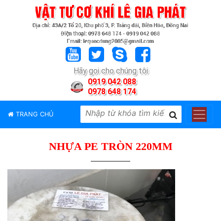
TRANG
CHỦ
GIỚI
Hãy gọi cho chúng tôi
THIỆU
0919 042 088
0978 648 174
SẢN
PHẨM
TRANG CHỦ
THƯƠNG
HIỆU
NHỰA PE TRÒN 220MM
TIN
TỨC
LIÊN
HỆ