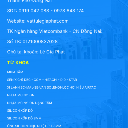
Thành Phố Đồng Nai
SĐT: 0919 042 088 - 0978 648 174
Website:
vattulegiaphat.com
TK Ngân hàng Vietcombank - CN Đồng Nai:
Số TK: 0121000837028
Chủ tài khoản: Lê Gia Phát
TỪ KHÓA
MICA TẤM
SÊN(XÍCH) DBC - COM - HITACHI - DID - STAR
XI LANH SC-MAL-SE-VAN SOLENOI-LỌC HƠI HIỆU AIRTAC
NHỰA MC NYLON
NHỰA MC NYLON DẠNG TẤM
SILICON XỐP ĐỎ
SILICON XỐP ĐỎ 8MM
ỐNG SILICON CHỊU NHIỆT PHI 8MM