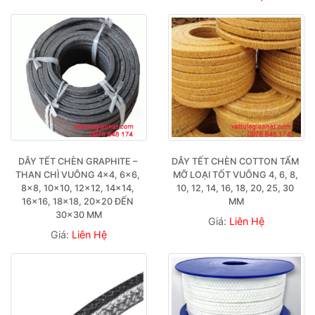
DÂY TẾT CHÈN GRAPHITE – 
DÂY TẾT CHÈN COTTON TẨM 
THAN CHÌ VUÔNG 4×4, 6×6, 
MỠ LOẠI TỐT VUÔNG 4, 6, 8, 
8×8, 10×10, 12×12, 14×14, 
10, 12, 14, 16, 18, 20, 25, 30 
16×16, 18×18, 20×20 ĐẾN 
MM
30×30 MM
Giá:
Liên Hệ
Giá:
Liên Hệ