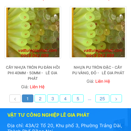
CÂY NHỰA TRÒN PU ĐÀN HỒI 
NHỰA PU TRÒN ĐẶC - CÂY 
PHI 40MM - 50MM -   LÊ GIA 
PU VÀNG, ĐỎ -   LÊ GIA PHÁT
PHÁT
Giá:
Liên Hệ
Giá:
Liên Hệ
...
<
1
2
3
4
5
25
>
VẬT TƯ CÔNG NGHIỆP LÊ GIA PHÁT
Địa chỉ: 43A/2 Tổ 20, Khu phố 3, Phường Trảng Dài,