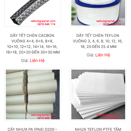
DÂY TẾT CHÈN CACBON 
DÂY TẾT CHÈN TEFLON 
VUÔNG 4×4, 6×6, 8×8, 
VUÔNG 3, 4, 6, 8, 10, 12, 16, 
10×10, 12×12, 14×14, 16×16, 
18, 20 ĐẾN 25.4 MM
18×18, 20×20 ĐẾN 30×30 MM
Giá:
Liên Hệ
Giá:
Liên Hệ
CÂY NHỰA PA (PA6) D200 – 
NHỰA TEFLON PTFE TẤM 