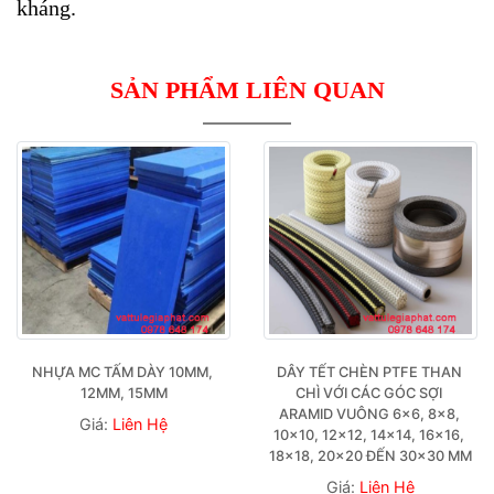
kháng.
SẢN PHẨM LIÊN QUAN
NHỰA MC TẤM DÀY 10MM, 
DÂY TẾT CHÈN PTFE THAN 
12MM, 15MM
CHÌ VỚI CÁC GÓC SỢI 
ARAMID VUÔNG 6×6, 8×8, 
Giá:
Liên Hệ
10×10, 12×12, 14×14, 16×16, 
18×18, 20×20 ĐẾN 30×30 MM
Giá:
Liên Hệ