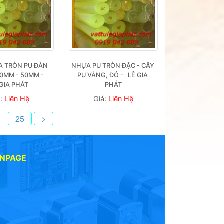
 TRÒN PU ĐÀN 
NHỰA PU TRÒN ĐẶC - CÂY 
0MM - 50MM -   
PU VÀNG, ĐỎ -   LÊ GIA 
 GIA PHÁT
PHÁT
á:
Liên Hệ
Giá:
Liên Hệ
.
25
>
ANPAGE