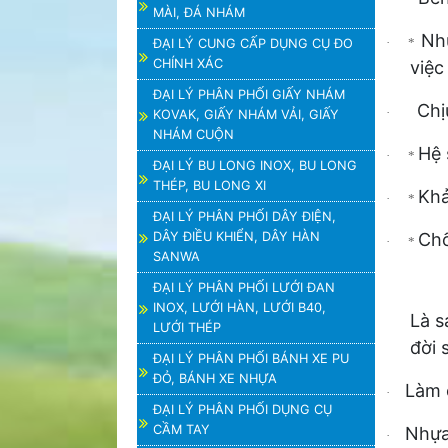
MÀI, ĐÁ NHÁM
Nhự
· *
ĐẠI LÝ CUNG CẤP DỤNG CỤ ĐO
CHÍNH XÁC
việc
ĐẠI LÝ PHÂN PHỐI GIẤY NHÁM
Chị
·
KOVAK, GIẤY NHÁM VẢI, GIẤY
NHÁM CUỘN
Hệ 
· *
ĐẠI LÝ BU LONG INOX, BU LONG
THÉP, BU LONG XI
Khả
· *
ĐẠI LÝ PHÂN PHỐI DÂY ĐIỆN,
DÂY ĐIỀU KHIỂN, DÂY HÀN
Chố
· *
SANWA
ĐẠI LÝ PHÂN PHỐI LƯỚI ĐAN
INOX, LƯỚI HÀN, LƯỚI B40,
Là s
LƯỚI THÉP
đời 
ĐẠI LÝ PHÂN PHỐI BÁNH XE PU
ĐỎ, BÁNH XE NHỰA
Làm 
·
ĐẠI LÝ PHÂN PHỐI DỤNG CỤ
CẦM TAY
Nhựa 
·