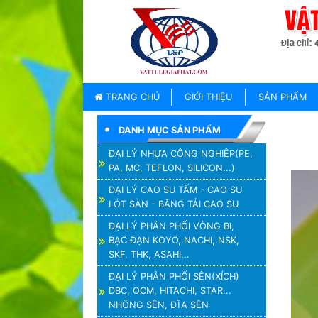
TRANG
CHỦ
GIỚI
TRANG CHỦ
GIỚI THIỆU
SẢN PHẨM
THIỆU
DANH MỤC SẢN PHẨM
SẢN
PHẨM
ĐẠI LÝ NHỰA CÔNG NGHIỆP(PE,
PA, MC, TEFLON, SILICON...)
THƯƠNG
HIỆU
ĐẠI LÝ CAO SU TẤM - CAO SU
LÓT SÀN - BĂNG TẢI CAO SU
TIN
TỨC
ĐẠI LÝ PHÂN PHỐI VÒNG BI,
BẠC ĐẠN KOYO, NACHI, NSK,
LIÊN
SKF, THK, ASAHI...
HỆ
ĐẠI LÝ PHÂN PHỐI SÊN(XÍCH)
DBC, OCM, HITACHI, STAR...
NHÔNG SÊN, ĐĨA SÊN