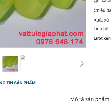
Qui các
Chiều d
Xuất xứ 
Liên hệ
Lượt xem
NG TIN SẢN PHẨM
Mô tả sản phẩm