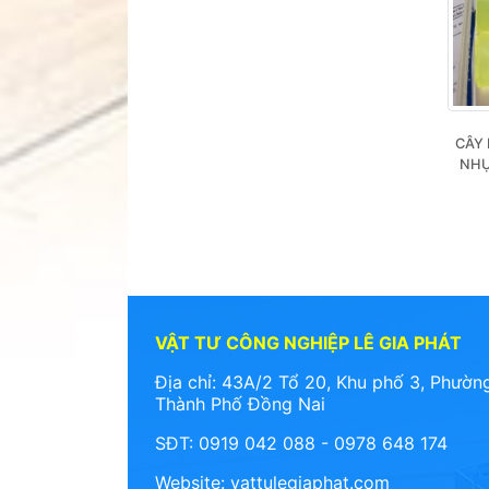
CÂY 
NHỰ
VẬT TƯ CÔNG NGHIỆP LÊ GIA PHÁT
Địa chỉ: 43A/2 Tổ 20, Khu phố 3, Phường
Thành Phố Đồng Nai
SĐT: 0919 042 088 - 0978 648 174
Website:
vattulegiaphat.com