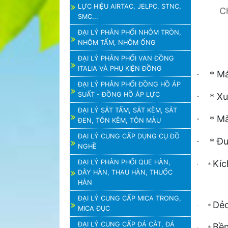
LỰC HIỆU AIRTAC, JELPC, STNC,
C
SMC...
ĐẠI LÝ PHÂN PHỐI NHÔM TRÒN,
NHÔM TẤM, NHÔM ỐNG
ĐẠI LÝ PHÂN PHỐI VAN ĐỒNG
ITALIA VÀ PHỤ KIỆN ĐỒNG
Má
· *
ĐẠI LÝ PHÂN PHỐI ĐỒNG HỒ ÁP
SUẤT - ĐỒNG HỒ ÁP LỰC
Xu
· *
ĐẠI LÝ SẮT TẤM, SẮT KẼM, SẮT
Mà
· *
ĐEN, TÔN KẼM, TÔN MÀU
ĐẠI LÝ CUNG CẤP DỤNG CỤ ĐỒ
Đư
· *
NGHỀ
ĐẠI LÝ PHÂN PHỐI QUE HÀN,
Kíc
· *
DÂY HÀN, THAU HÀN, THUỐC
HÀN
ĐẠI LÝ CUNG CẤP MICA TRONG,
Dẻo
· *
MICA ĐỤC
ĐẠI LÝ CUNG CẤP ĐÁ CẮT, ĐÁ
Bền
· *