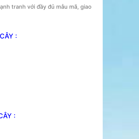
ạnh tranh với đầy đủ mẫu mã, giao
CÂY :
CÂY :