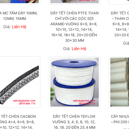
 MC TẤM DÀY 10MM, 
DÂY TẾT CHÈN PTFE THAN 
DÂY TẾT 
12MM, 15MM
CHÌ VỚI CÁC GÓC SỢI 
– THAN C
ARAMID VUÔNG 6×6, 8×8, 
6×6, 8×8,
Giá:
Liên Hệ
10×10, 12×12, 14×14, 
14×14, 
16×16, 18×18, 20×20 ĐẾN 
20×20 
30×30 MM
Gi
Giá:
Liên Hệ
 TẾT CHÈN CACBON 
DÂY TẾT CHÈN TEFLON 
CÂY NHỰA 
NG 4×4, 6×6, 8×8, 
VUÔNG 3, 4, 6, 8, 10, 12, 
– PHI 200
×10, 12×12, 14×14, 
16, 18, 20 ĐẾN 25.4 MM