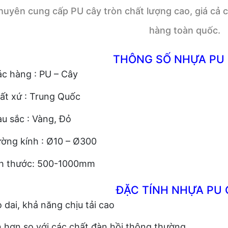
huyên cung cấp PU cây tròn chất lượng cao, giá cả c
hàng toàn quốc.
THÔNG SỐ NHỰA PU 
c hàng : PU – Cây
ất xứ : Trung Quốc
u sắc : Vàng, Đỏ
ờng kính : Ø10 – Ø300
h thước: 500-1000mm
ĐẶC TÍNH NHỰA PU 
 dai, khả năng chịu tải cao
 hơn so với các chất đàn hồi thông thường