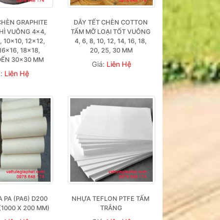
CHÈN GRAPHITE 
DÂY TẾT CHÈN COTTON 
HÌ VUÔNG 4×4, 
TẨM MỠ LOẠI TỐT VUÔNG 
 10×10, 12×12, 
4, 6, 8, 10, 12, 14, 16, 18, 
16×16, 18×18, 
20, 25, 30 MM
ĐẾN 30×30 MM
Giá:
Liên Hệ
á:
Liên Hệ
PA (PA6) D200 
NHỰA TEFLON PTFE TẤM 
 (1000 X 200 MM)
TRẮNG