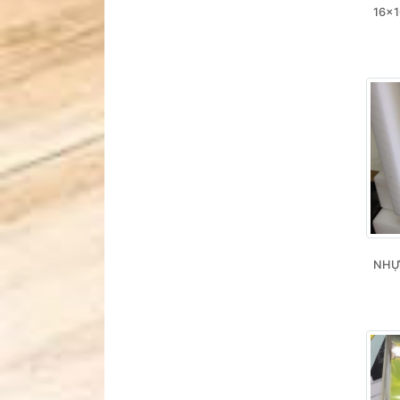
16×1
NHỰ