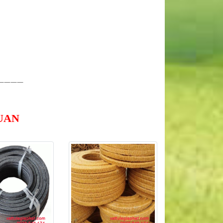
————
UAN