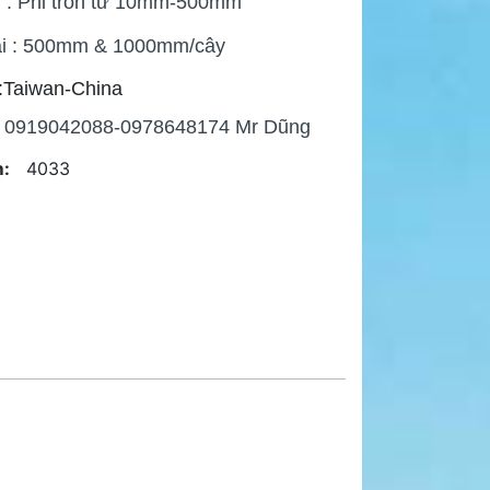
h : Phi tròn từ 10mm-500mm
ài : 500mm & 1000mm/cây
:Taiwan-China
 : 0919042088-0978648174 Mr Dũng
:
4033