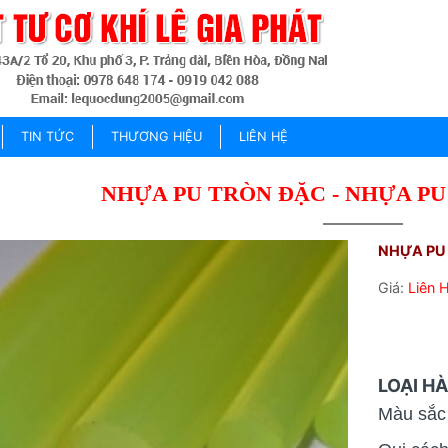
TIN TỨC
THƯƠNG HIỆU
LIÊN HỆ
NHỰA PU TRÒN ĐẶC - NHỰA P
NHỰA PU 
Giá:
Liên 
LOẠI HÀ
Màu sắc 