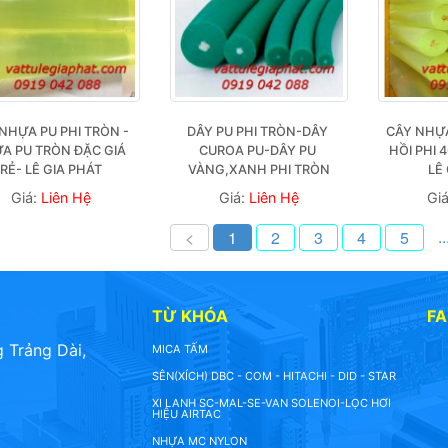
NHỰA PU PHI TRÒN - 
DÂY PU PHI TRÒN-DÂY 
CÂY NHỰA
A PU TRÒN ĐẶC GIÁ 
CUROA PU-DÂY PU 
HỒI PHI 4
RẺ- LÊ GIA PHÁT
VÀNG,XANH PHI TRÒN
LÊ
Giá:
Liên Hệ
Giá:
Liên Hệ
Gi
..
<
1
2
3
4
5
TỪ KHÓA
F
 Trảng Dài,
MICA TẤM
SÊN(XÍCH) DBC - COM - HITACHI - DID - STAR
XI LANH SC-MAL-SE-VAN SOLENOI-LỌC HƠI
HIỆU AIRTAC
NHỰA MC NYLON