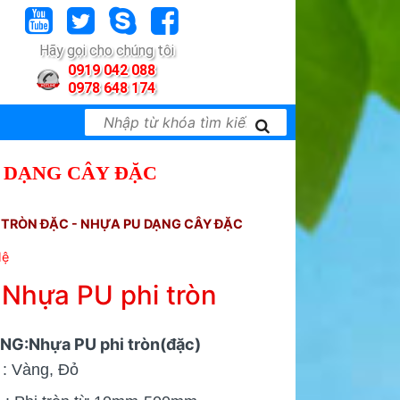
Hãy gọi cho chúng tôi
0919 042 088
0978 648 174
U DẠNG CÂY ĐẶC
TRÒN ĐẶC - NHỰA PU DẠNG CÂY ĐẶC
Hệ
Nhựa PU phi tròn
NG:Nhựa PU phi tròn(đặc)
: Vàng, Đỏ