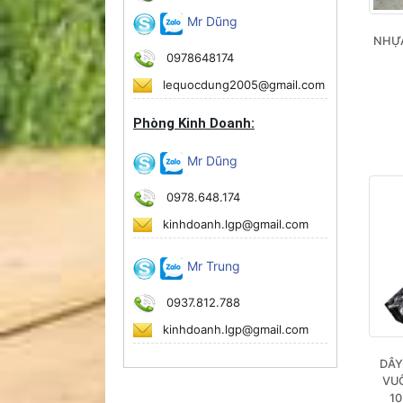
Mr Dũng
NHỰA
0978648174
lequocdung2005@gmail.com
Phòng Kinh Doanh:
Mr Dũng
0978.648.174
kinhdoanh.lgp@gmail.com
Mr Trung
0937.812.788
kinhdoanh.lgp@gmail.com
DÂY
VUÔ
10