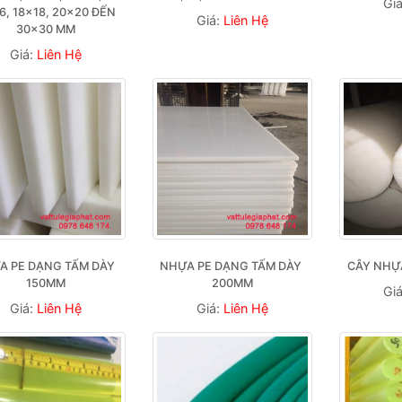
Gi
6, 18×18, 20×20 ĐẾN 
Giá:
Liên Hệ
30×30 MM
Giá:
Liên Hệ
A PE DẠNG TẤM DÀY 
NHỰA PE DẠNG TẤM DÀY 
CÂY NHỰA
150MM
200MM
Gi
Giá:
Liên Hệ
Giá:
Liên Hệ