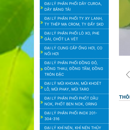
ĐẠI LÝ PHÂN PHỐI DÂY CUROA,
DÂY BĂNG TẢI
ĐẠI LÝ PHÂN PHỐI TY XY LANH,
TY THÉP MẠ CROM, TY ĐẨY SKD
ĐẠI LÝ PHÂN PHỐI LÒ XO, PHE
GÀI, CHỐT LA VÉT
ĐẠI LÝ CUNG CẤP ỐNG HƠI, CO
NỐI HƠI
ĐẠI LÝ PHÂN PHỐI ĐỒNG ĐỎ,
ĐỒNG THAU, ĐỒNG TẤM, ĐỒNG
TRÒN ĐẶC
ĐẠI LÝ MŨI KHOAN, MŨI KHOÉT
LỖ, MŨI PHAY, MŨI TARO
THÔ
ĐẠI LÝ PHÂN PHỐI PHỐT DẦU
NOK, PHỐT BEN NOK, ORING
ĐẠI LÝ PHÂN PHỐI INOX 201-
304-316
ĐẠI LÝ KHÍ NÉN, KHÍ NÉN THỦY