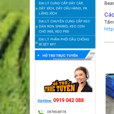
Bear
ĐẠI LÝ CUNG CẤP DÂY CÁP,
DÂY XÍCH, DÂY CẨU HÀNG, PA
Các
LĂNG.XÍCH
ĐẠI LÝ CHUYÊN CUNG CẤP KEO
Tấm 
DÁN RON SPARKO, KEO CON
http
CHÓ X66, KEO P66
ĐẠI LÝ PHÂN PHỐI DẦU CHỐNG
——
RỈ SÉT RP7
HỖ TRỢ TRỰC TUYẾN
0919 042 088
Hotline:
0978648174