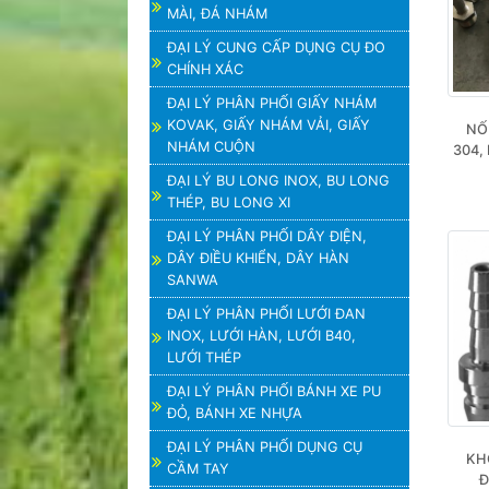
MÀI, ĐÁ NHÁM
ĐẠI LÝ CUNG CẤP DỤNG CỤ ĐO
CHÍNH XÁC
ĐẠI LÝ PHÂN PHỐI GIẤY NHÁM
KOVAK, GIẤY NHÁM VẢI, GIẤY
NỐI
NHÁM CUỘN
304,
ĐẠI LÝ BU LONG INOX, BU LONG
THÉP, BU LONG XI
ĐẠI LÝ PHÂN PHỐI DÂY ĐIỆN,
DÂY ĐIỀU KHIỂN, DÂY HÀN
SANWA
ĐẠI LÝ PHÂN PHỐI LƯỚI ĐAN
INOX, LƯỚI HÀN, LƯỚI B40,
LƯỚI THÉP
ĐẠI LÝ PHÂN PHỐI BÁNH XE PU
ĐỎ, BÁNH XE NHỰA
ĐẠI LÝ PHÂN PHỐI DỤNG CỤ
KH
CẦM TAY
Đ