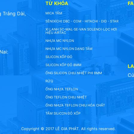
TỪ KHÓA
F
 Trảng Dài,
MICA TẤM
SÊN(XÍCH) DBC - COM - HITACHI - DID - STAR
XI LANH SC-MAL-SE-VAN SOLENOI-LỌC HƠI
HIỆU AIRTAC
NHỰA MC NYLON
NHỰA MC NYLON DẠNG TẤM
Nai:
SILICON XỐP ĐỎ
SILICON XỐP ĐỎ 8MM
L
ỐNG SILICON CHỊU NHIỆT PHI 8MM
Cử
RỬQ
ỐNG NHỰA TEFLON
ỐNG TEFLON CHỊU NHIỆT
ỐNG NHỰA TEFLON CHỊU HÓA CHẤT
TẤM SILICON ĐỎ XỐP
Copyright © 2017 LÊ GIA PHÁT. All rights reserved.