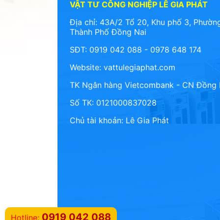
VẬT TƯ CÔNG NGHIỆP LÊ GIA PHÁT
Địa chỉ: 43A/2 Tổ 20, Khu phố 3, Phường
Thành Phố Đồng Nai
SĐT: 0919 042 088 - 0978 648 174
Website:
vattulegiaphat.com
TK Ngân hàng Vietcombank - CN Đồng 
Số TK: 0121000837028
Chủ tài khoản: Lê Gia Phát
0919 042 088
Hotline: