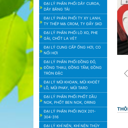
ĐẠI LÝ PHÂN PHỐI DÂY CUROA,
DÂY BĂNG TẢI
ĐẠI LÝ PHÂN PHỐI TY XY LANH,
TY THÉP MẠ CROM, TY ĐẨY SKD
ĐẠI LÝ PHÂN PHỐI LÒ XO, PHE
GÀI, CHỐT LA VÉT
ĐẠI LÝ CUNG CẤP ỐNG HƠI, CO
NỐI HƠI
ĐẠI LÝ PHÂN PHỐI ĐỒNG ĐỎ,
ĐỒNG THAU, ĐỒNG TẤM, ĐỒNG
TRÒN ĐẶC
ĐẠI LÝ MŨI KHOAN, MŨI KHOÉT
LỖ, MŨI PHAY, MŨI TARO
ĐẠI LÝ PHÂN PHỐI PHỐT DẦU
NOK, PHỐT BEN NOK, ORING
THÔ
ĐẠI LÝ PHÂN PHỐI INOX 201-
304-316
ĐẠI LÝ KHÍ NÉN, KHÍ NÉN THỦY