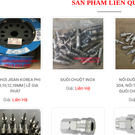
SẢN PHẨM LIÊN Q
HƠI JISAN KOREA PHI 
ĐUÔI CHUỘT INOX
NỐI ĐUÔ
8,10,12,16MM | LÊ GIA 
304, NỐI 
Giá:
Liên Hệ
PHÁT
ĐUÔI C
Giá:
Liên Hệ
Gi