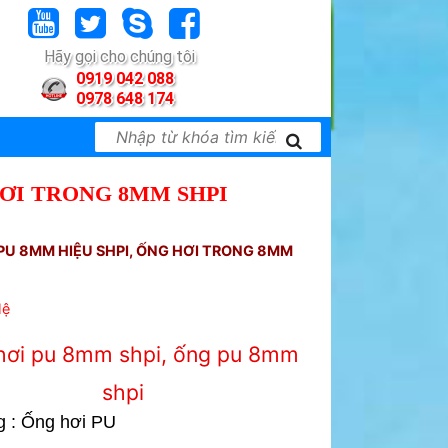
Hãy gọi cho chúng tôi
0919 042 088
0978 648 174
HƠI TRONG 8MM SHPI
PU 8MM HIỆU SHPI, ỐNG HƠI TRONG 8MM
Hệ
hơi pu 8mm shpi, ống pu 8mm
shpi
g : Ống hơi PU