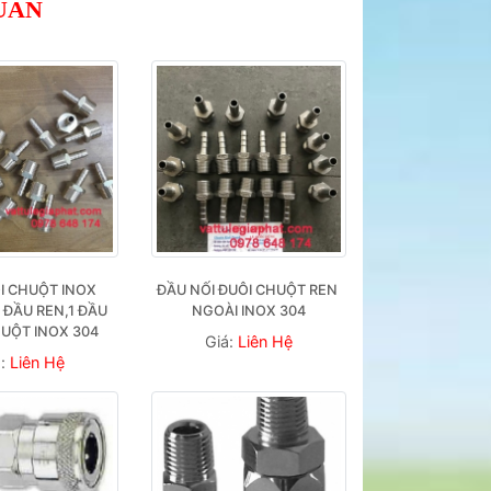
UAN
I CHUỘT INOX 
ĐẦU NỐI ĐUÔI CHUỘT REN 
1 ĐẦU REN,1 ĐẦU 
NGOÀI INOX 304
HUỘT INOX 304
Giá:
Liên Hệ
á:
Liên Hệ