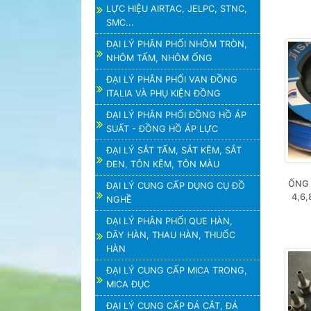
LỰC HIỆU AIRTAC, JELPC, STNC,
SMC...
ĐẠI LÝ PHÂN PHỐI NHÔM TRÒN,
NHÔM TẤM, NHÔM ỐNG
ĐẠI LÝ PHÂN PHỐI VAN ĐỒNG
ITALIA VÀ PHỤ KIỆN ĐỒNG
ĐẠI LÝ PHÂN PHỐI ĐỒNG HỒ ÁP
SUẤT - ĐỒNG HỒ ÁP LỰC
ĐẠI LÝ SẮT TẤM, SẮT KẼM, SẮT
ĐEN, TÔN KẼM, TÔN MÀU
ỐNG 
ĐẠI LÝ CUNG CẤP DỤNG CỤ ĐỒ
4,6,
NGHỀ
ĐẠI LÝ PHÂN PHỐI QUE HÀN,
DÂY HÀN, THAU HÀN, THUỐC
HÀN
ĐẠI LÝ CUNG CẤP MICA TRONG,
MICA ĐỤC
ĐẠI LÝ CUNG CẤP ĐÁ CẮT, ĐÁ