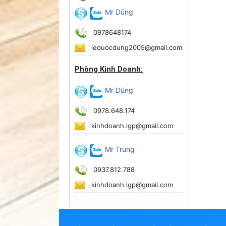
Mr Dũng
0978648174
lequocdung2005@gmail.com
Phòng Kinh Doanh:
Mr Dũng
0978.648.174
kinhdoanh.lgp@gmail.com
Mr Trung
0937.812.788
kinhdoanh.lgp@gmail.com