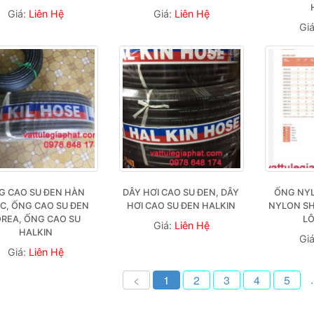
Giá:
Liên Hệ
Giá:
Liên Hệ
Gi
G CAO SU ĐEN HÀN 
DÂY HƠI CAO SU ĐEN, DÂY 
ỐNG NYL
C, ỐNG CAO SU ĐEN 
HƠI CAO SU ĐEN HALKIN
NYLON SHP
REA, ỐNG CAO SU 
L
Giá:
Liên Hệ
HALKIN
Gi
Giá:
Liên Hệ
.
<
1
2
3
4
5