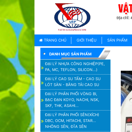
TRANG
CHỦ
GIỚI
TRANG CHỦ
GIỚI THIỆU
SẢN PHẨM
THIỆU
DANH MỤC SẢN PHẨM
SẢN
PHẨM
ĐẠI LÝ NHỰA CÔNG NGHIỆP(PE,
PA, MC, TEFLON, SILICON...)
THƯƠNG
HIỆU
ĐẠI LÝ CAO SU TẤM - CAO SU
LÓT SÀN - BĂNG TẢI CAO SU
TIN
TỨC
ĐẠI LÝ PHÂN PHỐI VÒNG BI,
BẠC ĐẠN KOYO, NACHI, NSK,
LIÊN
SKF, THK, ASAHI...
HỆ
ĐẠI LÝ PHÂN PHỐI SÊN(XÍCH)
DBC, OCM, HITACHI, STAR...
NHÔNG SÊN, ĐĨA SÊN