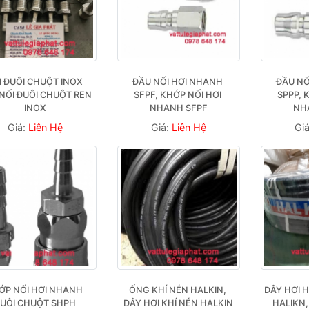
 ĐUÔI CHUỘT INOX 
ĐẦU NỐI HƠI NHANH 
ĐẦU NỐ
 NỐI ĐUÔI CHUỘT REN 
SFPF, KHỚP NỐI HƠI 
SPPP, 
INOX
NHANH SFPF
NH
Giá:
Liên Hệ
Giá:
Liên Hệ
Gi
ỚP NỐI HƠI NHANH 
ỐNG KHÍ NÉN HALKIN, 
DÂY HƠI H
UÔI CHUỘT SHPH
DÂY HƠI KHÍ NÉN HALKIN
HALIKN,