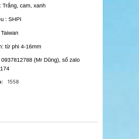
 Trắng, cam, xanh
u : SHPI
 Taiwan
h: từ phi 4-16mm
: 0937812788 (Mr Dũng), số zalo
174
:
1558