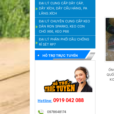
ĐẠI LÝ CUNG CẤP DÂY CÁP,
DÂY XÍCH, DÂY CẨU HÀNG, PA
LĂNG.XÍCH
ĐẠI LÝ CHUYÊN CUNG CẤP KEO
DÁN RON SPARKO, KEO CON
CHÓ X66, KEO P66
ĐẠI LÝ PHÂN PHỐI DẦU CHỐNG
RỈ SÉT RP7
HỖ TRỢ TRỰC TUYẾN
ỐN
QUỐ
KO
0919 042 088
Hotline:
0978648174