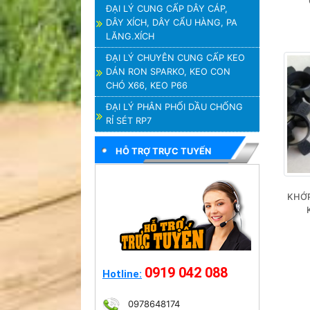
ĐẠI LÝ CUNG CẤP DÂY CÁP,
DÂY XÍCH, DÂY CẨU HÀNG, PA
LĂNG.XÍCH
ĐẠI LÝ CHUYÊN CUNG CẤP KEO
DÁN RON SPARKO, KEO CON
CHÓ X66, KEO P66
ĐẠI LÝ PHÂN PHỐI DẦU CHỐNG
RỈ SÉT RP7
HỖ TRỢ TRỰC TUYẾN
KHỚP
0919 042 088
Hotline:
0978648174