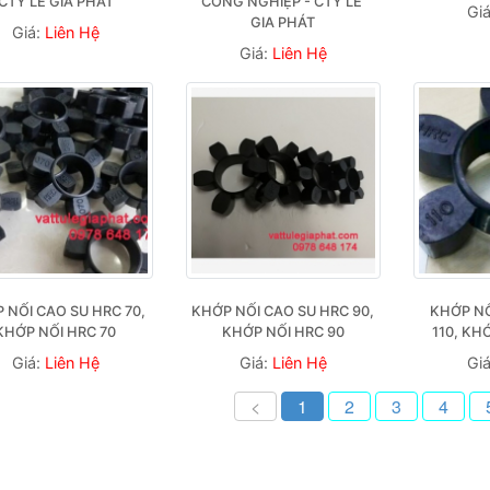
CTY LÊ GIA PHÁT
CÔNG NGHIỆP - CTY LÊ 
Gi
GIA PHÁT
Giá:
Liên Hệ
Giá:
Liên Hệ
 NỐI CAO SU HRC 70, 
KHỚP NỐI CAO SU HRC 90, 
KHỚP NỐ
KHỚP NỐI HRC 70
KHỚP NỐI HRC 90
110, KH
Giá:
Liên Hệ
Giá:
Liên Hệ
Gi
<
1
2
3
4