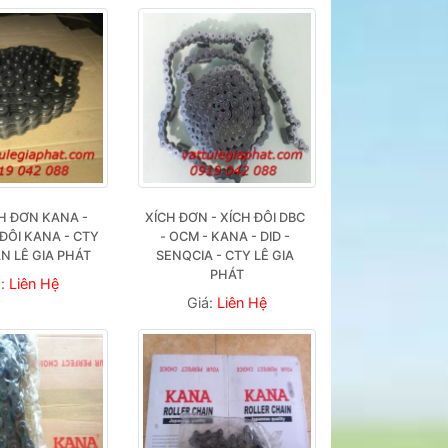
H ĐƠN KANA - 
XÍCH ĐƠN - XÍCH ĐÔI DBC 
ĐÔI KANA - CTY 
- OCM - KANA - DID - 
N LÊ GIA PHÁT
SENQCIA - CTY LÊ GIA 
PHÁT
á:
Liên Hệ
Giá:
Liên Hệ