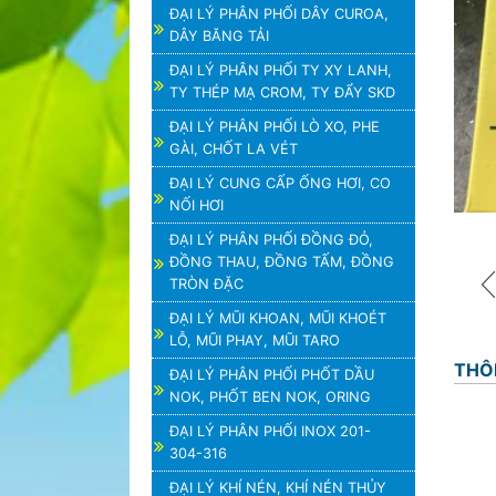
ĐẠI LÝ PHÂN PHỐI DÂY CUROA,
DÂY BĂNG TẢI
ĐẠI LÝ PHÂN PHỐI TY XY LANH,
TY THÉP MẠ CROM, TY ĐẨY SKD
ĐẠI LÝ PHÂN PHỐI LÒ XO, PHE
GÀI, CHỐT LA VÉT
ĐẠI LÝ CUNG CẤP ỐNG HƠI, CO
NỐI HƠI
ĐẠI LÝ PHÂN PHỐI ĐỒNG ĐỎ,
ĐỒNG THAU, ĐỒNG TẤM, ĐỒNG
TRÒN ĐẶC
ĐẠI LÝ MŨI KHOAN, MŨI KHOÉT
LỖ, MŨI PHAY, MŨI TARO
THÔ
ĐẠI LÝ PHÂN PHỐI PHỐT DẦU
NOK, PHỐT BEN NOK, ORING
ĐẠI LÝ PHÂN PHỐI INOX 201-
304-316
ĐẠI LÝ KHÍ NÉN, KHÍ NÉN THỦY