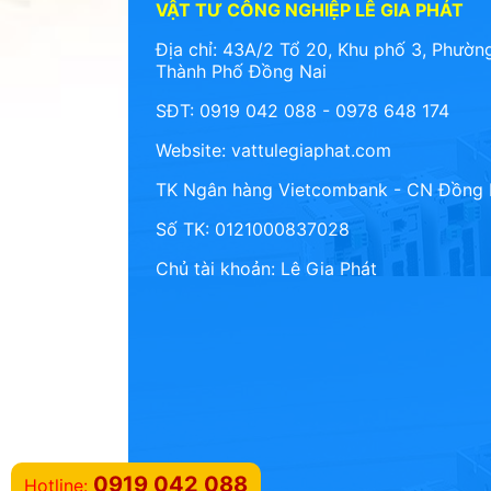
VẬT TƯ CÔNG NGHIỆP LÊ GIA PHÁT
Địa chỉ: 43A/2 Tổ 20, Khu phố 3, Phường
Thành Phố Đồng Nai
SĐT: 0919 042 088 - 0978 648 174
Website:
vattulegiaphat.com
TK Ngân hàng Vietcombank - CN Đồng 
Số TK: 0121000837028
Chủ tài khoản: Lê Gia Phát
0919 042 088
Hotline: