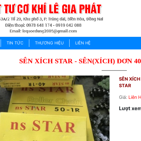
TIN TỨC
THƯƠNG HIỆU
LIÊN HỆ
SÊN XÍCH STAR - SÊN(XÍCH) ĐƠN 40
SÊN XÍCH
STAR
Giá:
Liên 
Lượt xem