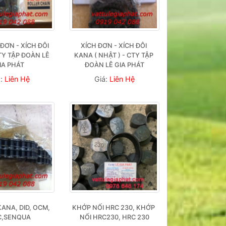
ĐƠN - XÍCH ĐÔI 
XÍCH ĐƠN - XÍCH ĐÔI 
Y TẬP ĐOÀN LÊ 
KANA ( NHẬT ) - CTY TẬP 
IA PHÁT
ĐOÀN LÊ GIA PHÁT
á:
Liên Hệ
Giá:
Liên Hệ
KANA, DID, OCM, 
KHỚP NỐI HRC 230, KHỚP 
C,SENQUA
NỐI HRC230, HRC 230