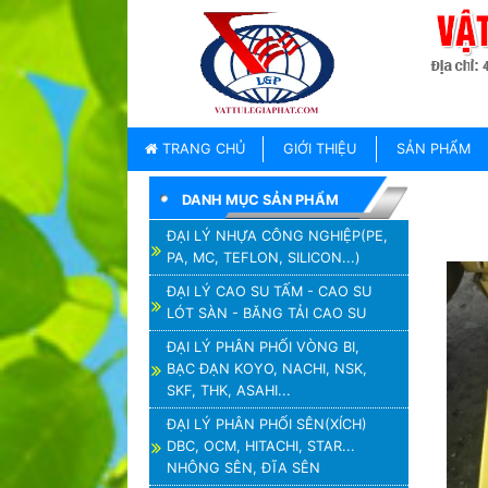
TRANG
CHỦ
GIỚI
TRANG CHỦ
GIỚI THIỆU
SẢN PHẨM
THIỆU
DANH MỤC SẢN PHẨM
SẢN
PHẨM
ĐẠI LÝ NHỰA CÔNG NGHIỆP(PE,
PA, MC, TEFLON, SILICON...)
THƯƠNG
HIỆU
ĐẠI LÝ CAO SU TẤM - CAO SU
LÓT SÀN - BĂNG TẢI CAO SU
TIN
TỨC
ĐẠI LÝ PHÂN PHỐI VÒNG BI,
BẠC ĐẠN KOYO, NACHI, NSK,
LIÊN
SKF, THK, ASAHI...
HỆ
ĐẠI LÝ PHÂN PHỐI SÊN(XÍCH)
DBC, OCM, HITACHI, STAR...
NHÔNG SÊN, ĐĨA SÊN