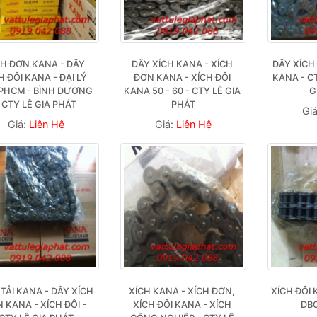
H ĐƠN KANA - DÂY 
DÂY XÍCH KANA - XÍCH 
DÂY XÍCH 
H ĐÔI KANA - ĐẠI LÝ 
ĐƠN KANA - XÍCH ĐÔI 
KANA - CT
TPHCM - BÌNH DƯƠNG 
KANA 50 - 60 - CTY LÊ GIA 
G
 CTY LÊ GIA PHÁT
PHÁT
Gi
Giá:
Liên Hệ
Giá:
Liên Hệ
TẢI KANA - DÂY XÍCH 
XÍCH KANA - XÍCH ĐƠN, 
XÍCH ĐÔI 
 KANA - XÍCH ĐÔI - 
XÍCH ĐÔI KANA - XÍCH 
DB