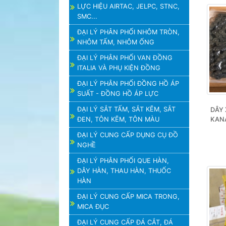
LỰC HIỆU AIRTAC, JELPC, STNC,
SMC...
ĐẠI LÝ PHÂN PHỐI NHÔM TRÒN,
NHÔM TẤM, NHÔM ỐNG
ĐẠI LÝ PHÂN PHỐI VAN ĐỒNG
ITALIA VÀ PHỤ KIỆN ĐỒNG
ĐẠI LÝ PHÂN PHỐI ĐỒNG HỒ ÁP
SUẤT - ĐỒNG HỒ ÁP LỰC
ĐẠI LÝ SẮT TẤM, SẮT KẼM, SẮT
DÂY 
ĐEN, TÔN KẼM, TÔN MÀU
KANA
ĐẠI LÝ CUNG CẤP DỤNG CỤ ĐỒ
NGHỀ
ĐẠI LÝ PHÂN PHỐI QUE HÀN,
DÂY HÀN, THAU HÀN, THUỐC
HÀN
ĐẠI LÝ CUNG CẤP MICA TRONG,
MICA ĐỤC
ĐẠI LÝ CUNG CẤP ĐÁ CẮT, ĐÁ