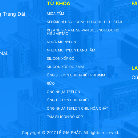
TỪ KHÓA
F
 Trảng Dài,
MICA TẤM
SÊN(XÍCH) DBC - COM - HITACHI - DID - STAR
XI LANH SC-MAL-SE-VAN SOLENOI-LỌC HƠI
HIỆU AIRTAC
NHỰA MC NYLON
NHỰA MC NYLON DẠNG TẤM
Nai:
SILICON XỐP ĐỎ
SILICON XỐP ĐỎ 8MM
L
ỐNG SILICON CHỊU NHIỆT PHI 8MM
Cử
RỬQ
ỐNG NHỰA TEFLON
ỐNG TEFLON CHỊU NHIỆT
ỐNG NHỰA TEFLON CHỊU HÓA CHẤT
TẤM SILICON ĐỎ XỐP
Copyright © 2017 LÊ GIA PHÁT. All rights reserved.