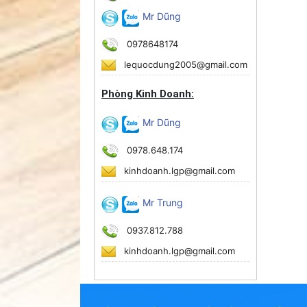
Mr Dũng
0978648174
lequocdung2005@gmail.com
Phòng Kinh Doanh:
Mr Dũng
0978.648.174
kinhdoanh.lgp@gmail.com
Mr Trung
0937.812.788
kinhdoanh.lgp@gmail.com