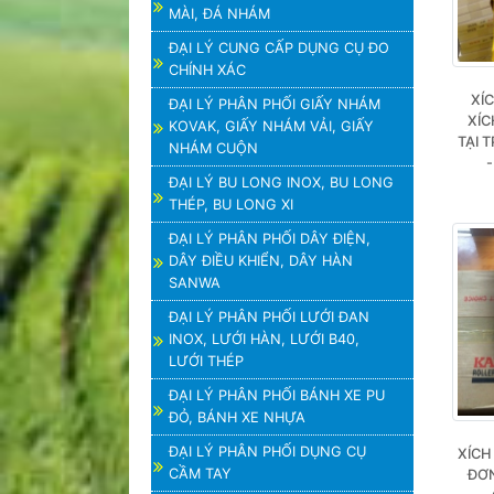
MÀI, ĐÁ NHÁM
ĐẠI LÝ CUNG CẤP DỤNG CỤ ĐO
CHÍNH XÁC
XÍC
ĐẠI LÝ PHÂN PHỐI GIẤY NHÁM
XÍC
KOVAK, GIẤY NHÁM VẢI, GIẤY
TẠI 
NHÁM CUỘN
-
ĐẠI LÝ BU LONG INOX, BU LONG
THÉP, BU LONG XI
ĐẠI LÝ PHÂN PHỐI DÂY ĐIỆN,
DÂY ĐIỀU KHIỂN, DÂY HÀN
SANWA
ĐẠI LÝ PHÂN PHỐI LƯỚI ĐAN
INOX, LƯỚI HÀN, LƯỚI B40,
LƯỚI THÉP
ĐẠI LÝ PHÂN PHỐI BÁNH XE PU
ĐỎ, BÁNH XE NHỰA
ĐẠI LÝ PHÂN PHỐI DỤNG CỤ
XÍCH 
CẦM TAY
ĐƠN