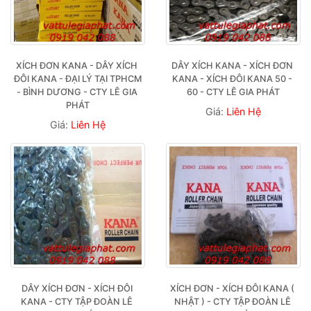
XÍCH ĐƠN KANA - DÂY XÍCH 
DÂY XÍCH KANA - XÍCH ĐƠN 
ĐÔI KANA - ĐẠI LÝ TẠI TPHCM 
KANA - XÍCH ĐÔI KANA 50 - 
- BÌNH DƯƠNG - CTY LÊ GIA 
60 - CTY LÊ GIA PHÁT
PHÁT
Giá:
Liên Hệ
Giá:
Liên Hệ
DÂY XÍCH ĐƠN - XÍCH ĐÔI 
XÍCH ĐƠN - XÍCH ĐÔI KANA ( 
KANA - CTY TẬP ĐOÀN LÊ 
NHẬT ) - CTY TẬP ĐOÀN LÊ 