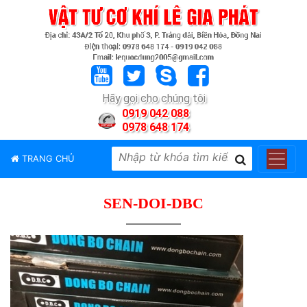
TRANG
CHỦ
GIỚI
Hãy gọi cho chúng tôi
THIỆU
0919 042 088
0978 648 174
SẢN
PHẨM
TRANG CHỦ
THƯƠNG
HIỆU
SEN-DOI-DBC
TIN
TỨC
LIÊN
HỆ