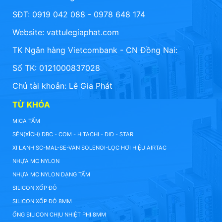
SĐT: 0919 042 088 - 0978 648 174
Website:
vattulegiaphat.com
TK Ngân hàng Vietcombank - CN Đồng Nai:
Số TK: 0121000837028
Chủ tài khoản: Lê Gia Phát
TỪ KHÓA
MICA TẤM
SÊN(XÍCH) DBC - COM - HITACHI - DID - STAR
XI LANH SC-MAL-SE-VAN SOLENOI-LỌC HƠI HIỆU AIRTAC
NHỰA MC NYLON
NHỰA MC NYLON DẠNG TẤM
SILICON XỐP ĐỎ
SILICON XỐP ĐỎ 8MM
ỐNG SILICON CHỊU NHIỆT PHI 8MM