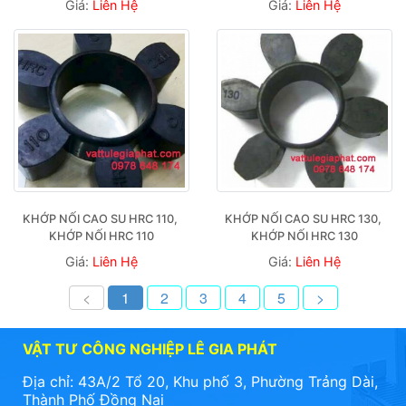
Giá:
Liên Hệ
Giá:
Liên Hệ
KHỚP NỐI CAO SU HRC 110, 
KHỚP NỐI CAO SU HRC 130, 
KHỚP NỐI HRC 110
KHỚP NỐI HRC 130
Giá:
Liên Hệ
Giá:
Liên Hệ
<
1
2
3
4
5
>
VẬT TƯ CÔNG NGHIỆP LÊ GIA PHÁT
Địa chỉ: 43A/2 Tổ 20, Khu phố 3, Phường Trảng Dài,
Thành Phố Đồng Nai