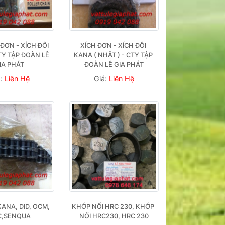
ĐƠN - XÍCH ĐÔI 
XÍCH ĐƠN - XÍCH ĐÔI 
Y TẬP ĐOÀN LÊ 
KANA ( NHẬT ) - CTY TẬP 
IA PHÁT
ĐOÀN LÊ GIA PHÁT
á:
Liên Hệ
Giá:
Liên Hệ
KANA, DID, OCM, 
KHỚP NỐI HRC 230, KHỚP 
C,SENQUA
NỐI HRC230, HRC 230