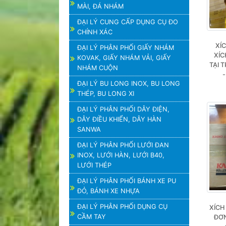
MÀI, ĐÁ NHÁM
ĐẠI LÝ CUNG CẤP DỤNG CỤ ĐO
CHÍNH XÁC
XÍC
ĐẠI LÝ PHÂN PHỐI GIẤY NHÁM
XÍC
KOVAK, GIẤY NHÁM VẢI, GIẤY
TẠI 
NHÁM CUỘN
-
ĐẠI LÝ BU LONG INOX, BU LONG
THÉP, BU LONG XI
ĐẠI LÝ PHÂN PHỐI DÂY ĐIỆN,
DÂY ĐIỀU KHIỂN, DÂY HÀN
SANWA
ĐẠI LÝ PHÂN PHỐI LƯỚI ĐAN
INOX, LƯỚI HÀN, LƯỚI B40,
LƯỚI THÉP
ĐẠI LÝ PHÂN PHỐI BÁNH XE PU
ĐỎ, BÁNH XE NHỰA
ĐẠI LÝ PHÂN PHỐI DỤNG CỤ
XÍCH 
CẦM TAY
ĐƠN