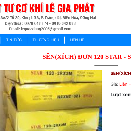
TIN TỨC
THƯƠNG HIỆU
LIÊN HỆ
SÊN(XÍCH) ĐƠN 120 STAR - 
SÊN(XÍCH
Giá:
Liên 
Lượt xem