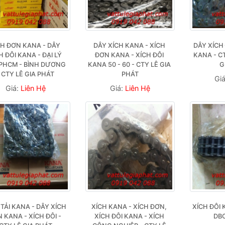
H ĐƠN KANA - DÂY 
DÂY XÍCH KANA - XÍCH 
DÂY XÍCH 
H ĐÔI KANA - ĐẠI LÝ 
ĐƠN KANA - XÍCH ĐÔI 
KANA - CT
TPHCM - BÌNH DƯƠNG 
KANA 50 - 60 - CTY LÊ GIA 
G
 CTY LÊ GIA PHÁT
PHÁT
Gi
Giá:
Liên Hệ
Giá:
Liên Hệ
TẢI KANA - DÂY XÍCH 
XÍCH KANA - XÍCH ĐƠN, 
XÍCH ĐÔI 
 KANA - XÍCH ĐÔI - 
XÍCH ĐÔI KANA - XÍCH 
DB