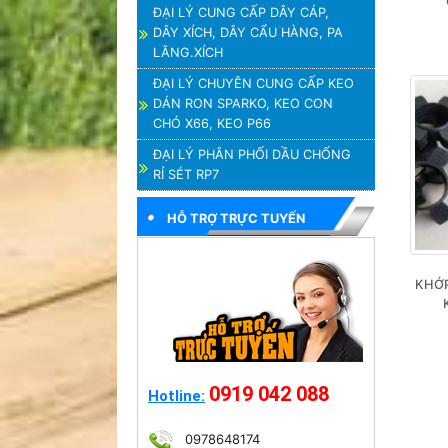
ĐẠI LÝ CUNG CẤP DÂY CÁP,
DÂY XÍCH, DÂY CẨU HÀNG, PA
LĂNG.XÍCH
ĐẠI LÝ CHUYÊN CUNG CẤP KEO
DÁN RON SPARKO, KEO CON
CHÓ X66, KEO P66
ĐẠI LÝ PHÂN PHỐI DẦU CHỐNG
RỈ SÉT RP7
HỖ TRỢ TRỰC TUYẾN
KHỚP
0919 042 088
Hotline:
0978648174