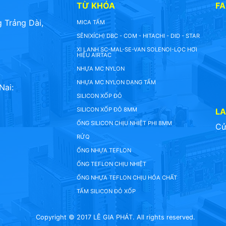
TỪ KHÓA
F
 Trảng Dài,
MICA TẤM
SÊN(XÍCH) DBC - COM - HITACHI - DID - STAR
XI LANH SC-MAL-SE-VAN SOLENOI-LỌC HƠI
HIỆU AIRTAC
NHỰA MC NYLON
NHỰA MC NYLON DẠNG TẤM
Nai:
SILICON XỐP ĐỎ
SILICON XỐP ĐỎ 8MM
L
ỐNG SILICON CHỊU NHIỆT PHI 8MM
Cử
RỬQ
ỐNG NHỰA TEFLON
ỐNG TEFLON CHỊU NHIỆT
ỐNG NHỰA TEFLON CHỊU HÓA CHẤT
TẤM SILICON ĐỎ XỐP
Copyright © 2017 LÊ GIA PHÁT. All rights reserved.