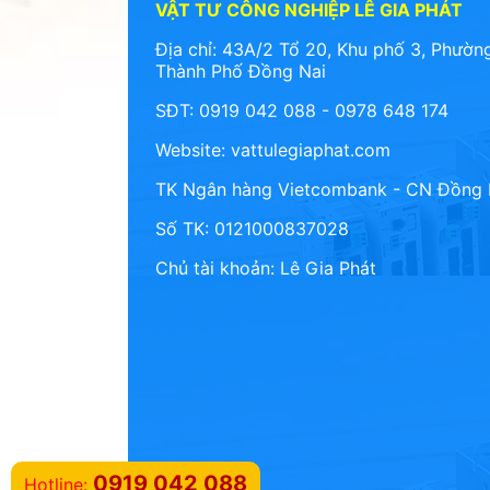
VẬT TƯ CÔNG NGHIỆP LÊ GIA PHÁT
Địa chỉ: 43A/2 Tổ 20, Khu phố 3, Phường
Thành Phố Đồng Nai
SĐT: 0919 042 088 - 0978 648 174
Website:
vattulegiaphat.com
TK Ngân hàng Vietcombank - CN Đồng 
Số TK: 0121000837028
Chủ tài khoản: Lê Gia Phát
0919 042 088
Hotline: