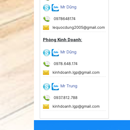
Mr Dũng
0978648174
lequocdung2005@gmail.com
Phòng Kinh Doanh:
Mr Dũng
0978.648.174
kinhdoanh.lgp@gmail.com
Mr Trung
0937.812.788
kinhdoanh.lgp@gmail.com