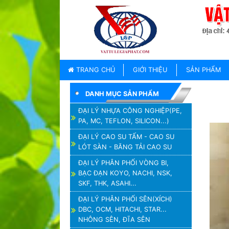
TRANG
CHỦ
GIỚI
TRANG CHỦ
GIỚI THIỆU
SẢN PHẨM
THIỆU
DANH MỤC SẢN PHẨM
SẢN
PHẨM
ĐẠI LÝ NHỰA CÔNG NGHIỆP(PE,
PA, MC, TEFLON, SILICON...)
THƯƠNG
HIỆU
ĐẠI LÝ CAO SU TẤM - CAO SU
LÓT SÀN - BĂNG TẢI CAO SU
TIN
TỨC
ĐẠI LÝ PHÂN PHỐI VÒNG BI,
BẠC ĐẠN KOYO, NACHI, NSK,
LIÊN
SKF, THK, ASAHI...
HỆ
ĐẠI LÝ PHÂN PHỐI SÊN(XÍCH)
DBC, OCM, HITACHI, STAR...
NHÔNG SÊN, ĐĨA SÊN