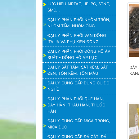
LỰC HIỆU AIRTAC, JELPC, STNC,
SMC...
ĐẠI LÝ PHÂN PHỐI NHÔM TRÒN,
NHÔM TẤM, NHÔM ỐNG
ĐẠI LÝ PHÂN PHỐI VAN ĐỒNG
ITALIA VÀ PHỤ KIỆN ĐỒNG
ĐẠI LÝ PHÂN PHỐI ĐỒNG HỒ ÁP
SUẤT - ĐỒNG HỒ ÁP LỰC
ĐẠI LÝ SẮT TẤM, SẮT KẼM, SẮT
DÂY 
ĐEN, TÔN KẼM, TÔN MÀU
KANA
ĐẠI LÝ CUNG CẤP DỤNG CỤ ĐỒ
NGHỀ
ĐẠI LÝ PHÂN PHỐI QUE HÀN,
DÂY HÀN, THAU HÀN, THUỐC
HÀN
ĐẠI LÝ CUNG CẤP MICA TRONG,
MICA ĐỤC
ĐẠI LÝ CUNG CẤP ĐÁ CẮT, ĐÁ