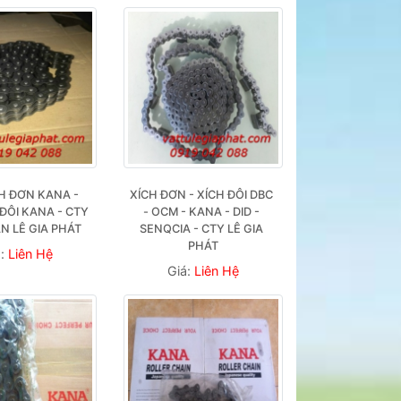
H ĐƠN KANA - 
XÍCH ĐƠN - XÍCH ĐÔI DBC 
ĐÔI KANA - CTY 
- OCM - KANA - DID - 
N LÊ GIA PHÁT
SENQCIA - CTY LÊ GIA 
PHÁT
á:
Liên Hệ
Giá:
Liên Hệ