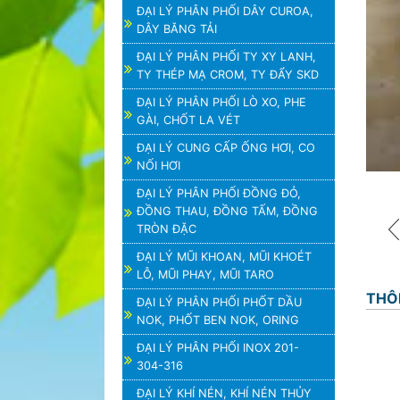
ĐẠI LÝ PHÂN PHỐI DÂY CUROA,
DÂY BĂNG TẢI
ĐẠI LÝ PHÂN PHỐI TY XY LANH,
TY THÉP MẠ CROM, TY ĐẨY SKD
ĐẠI LÝ PHÂN PHỐI LÒ XO, PHE
GÀI, CHỐT LA VÉT
ĐẠI LÝ CUNG CẤP ỐNG HƠI, CO
NỐI HƠI
ĐẠI LÝ PHÂN PHỐI ĐỒNG ĐỎ,
ĐỒNG THAU, ĐỒNG TẤM, ĐỒNG
TRÒN ĐẶC
ĐẠI LÝ MŨI KHOAN, MŨI KHOÉT
LỖ, MŨI PHAY, MŨI TARO
THÔ
ĐẠI LÝ PHÂN PHỐI PHỐT DẦU
NOK, PHỐT BEN NOK, ORING
ĐẠI LÝ PHÂN PHỐI INOX 201-
304-316
ĐẠI LÝ KHÍ NÉN, KHÍ NÉN THỦY