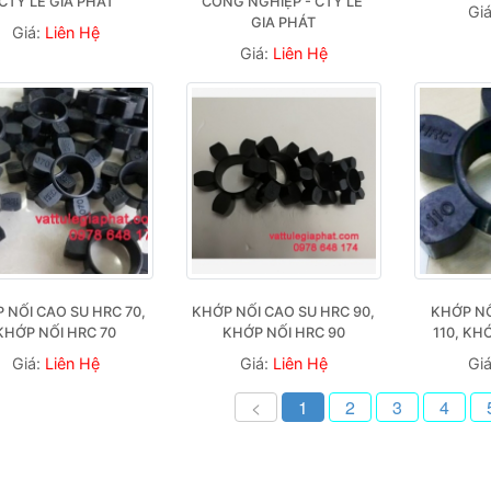
CTY LÊ GIA PHÁT
CÔNG NGHIỆP - CTY LÊ 
Gi
GIA PHÁT
Giá:
Liên Hệ
Giá:
Liên Hệ
 NỐI CAO SU HRC 70, 
KHỚP NỐI CAO SU HRC 90, 
KHỚP NỐ
KHỚP NỐI HRC 70
KHỚP NỐI HRC 90
110, KH
Giá:
Liên Hệ
Giá:
Liên Hệ
Gi
<
1
2
3
4