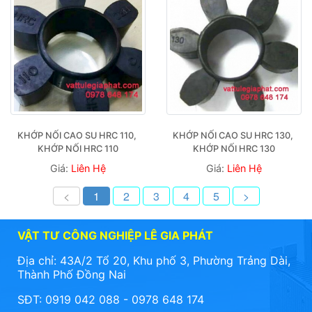
KHỚP NỐI CAO SU HRC 110, 
KHỚP NỐI CAO SU HRC 130, 
KHỚP NỐI HRC 110
KHỚP NỐI HRC 130
Giá:
Liên Hệ
Giá:
Liên Hệ
<
1
2
3
4
5
>
VẬT TƯ CÔNG NGHIỆP LÊ GIA PHÁT
Địa chỉ: 43A/2 Tổ 20, Khu phố 3, Phường Trảng Dài,
Thành Phố Đồng Nai
SĐT: 0919 042 088 - 0978 648 174