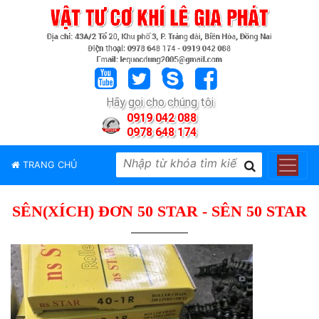
TRANG
CHỦ
GIỚI
Hãy gọi cho chúng tôi
THIỆU
0919 042 088
0978 648 174
SẢN
PHẨM
TRANG CHỦ
THƯƠNG
HIỆU
SÊN(XÍCH) ĐƠN 50 STAR - SÊN 50 STAR
TIN
TỨC
LIÊN
HỆ