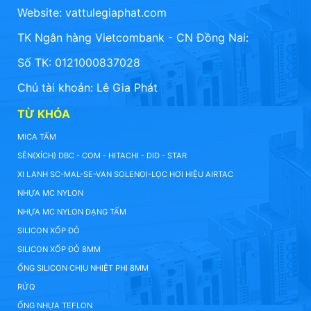
Website:
vattulegiaphat.com
TK Ngân hàng Vietcombank - CN Đồng Nai:
Số TK: 0121000837028
Chủ tài khoản: Lê Gia Phát
TỪ KHÓA
MICA TẤM
SÊN(XÍCH) DBC - COM - HITACHI - DID - STAR
XI LANH SC-MAL-SE-VAN SOLENOI-LỌC HƠI HIỆU AIRTAC
NHỰA MC NYLON
NHỰA MC NYLON DẠNG TẤM
SILICON XỐP ĐỎ
SILICON XỐP ĐỎ 8MM
ỐNG SILICON CHỊU NHIỆT PHI 8MM
RỬQ
ỐNG NHỰA TEFLON