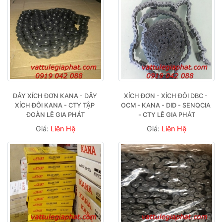
DÂY XÍCH ĐƠN KANA - DÂY 
XÍCH ĐƠN - XÍCH ĐÔI DBC - 
XÍCH ĐÔI KANA - CTY TẬP 
OCM - KANA - DID - SENQCIA 
ĐOÀN LÊ GIA PHÁT
- CTY LÊ GIA PHÁT
Giá:
Liên Hệ
Giá:
Liên Hệ