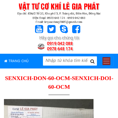
TRANG
CHỦ
GIỚI
Hãy gọi cho chúng tôi
THIỆU
0919 042 088
0978 648 174
SẢN
PHẨM
TRANG CHỦ
THƯƠNG
HIỆU
SENXICH-DON-60-OCM-SENXICH-DOI-
TIN
TỨC
60-OCM
LIÊN
HỆ