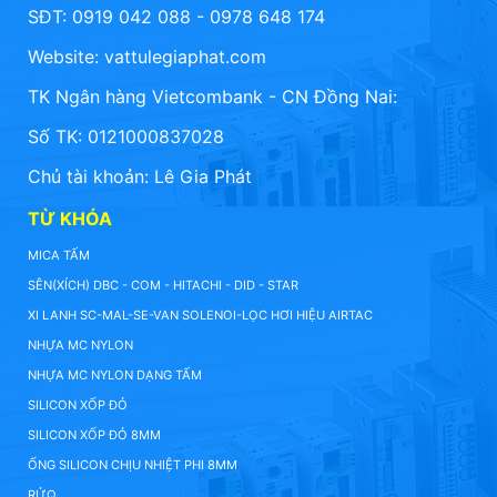
SĐT: 0919 042 088 - 0978 648 174
Website:
vattulegiaphat.com
TK Ngân hàng Vietcombank - CN Đồng Nai:
Số TK: 0121000837028
Chủ tài khoản: Lê Gia Phát
TỪ KHÓA
MICA TẤM
SÊN(XÍCH) DBC - COM - HITACHI - DID - STAR
XI LANH SC-MAL-SE-VAN SOLENOI-LỌC HƠI HIỆU AIRTAC
NHỰA MC NYLON
NHỰA MC NYLON DẠNG TẤM
SILICON XỐP ĐỎ
SILICON XỐP ĐỎ 8MM
ỐNG SILICON CHỊU NHIỆT PHI 8MM
RỬQ