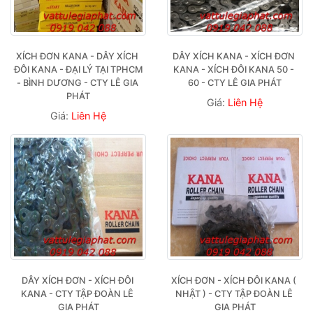
XÍCH ĐƠN KANA - DÂY XÍCH 
DÂY XÍCH KANA - XÍCH ĐƠN 
ĐÔI KANA - ĐẠI LÝ TẠI TPHCM 
KANA - XÍCH ĐÔI KANA 50 - 
- BÌNH DƯƠNG - CTY LÊ GIA 
60 - CTY LÊ GIA PHÁT
PHÁT
Giá:
Liên Hệ
Giá:
Liên Hệ
DÂY XÍCH ĐƠN - XÍCH ĐÔI 
XÍCH ĐƠN - XÍCH ĐÔI KANA ( 
KANA - CTY TẬP ĐOÀN LÊ 
NHẬT ) - CTY TẬP ĐOÀN LÊ 
GIA PHÁT
GIA PHÁT