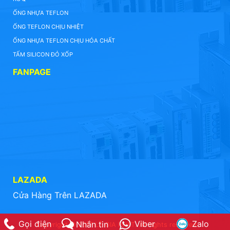
ỐNG NHỰA TEFLON
ỐNG TEFLON CHỊU NHIỆT
ỐNG NHỰA TEFLON CHỊU HÓA CHẤT
TẤM SILICON ĐỎ XỐP
FANPAGE
LAZADA
Cửa Hàng Trên LAZADA
Gọi điện
Viber
Zalo
Nhắn tin
Copyright © 2017 LÊ GIA PHÁT. All rights reserved.