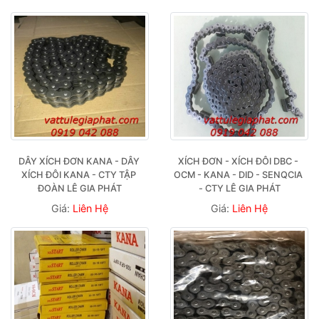
DÂY XÍCH ĐƠN KANA - DÂY 
XÍCH ĐƠN - XÍCH ĐÔI DBC - 
XÍCH ĐÔI KANA - CTY TẬP 
OCM - KANA - DID - SENQCIA 
ĐOÀN LÊ GIA PHÁT
- CTY LÊ GIA PHÁT
Giá:
Liên Hệ
Giá:
Liên Hệ