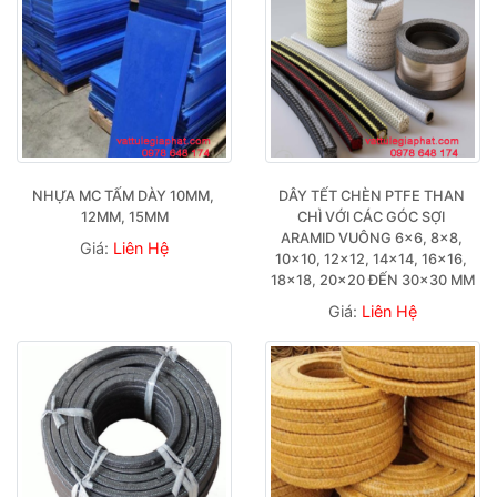
NHỰA MC TẤM DÀY 10MM, 
DÂY TẾT CHÈN PTFE THAN 
12MM, 15MM
CHÌ VỚI CÁC GÓC SỢI 
ARAMID VUÔNG 6×6, 8×8, 
Giá:
Liên Hệ
10×10, 12×12, 14×14, 16×16, 
18×18, 20×20 ĐẾN 30×30 MM
Giá:
Liên Hệ