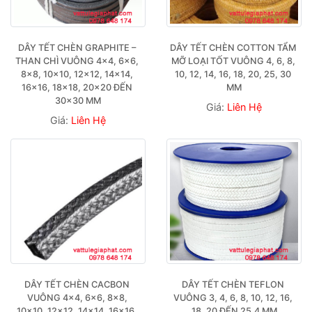
DÂY TẾT CHÈN GRAPHITE – 
DÂY TẾT CHÈN COTTON TẨM 
THAN CHÌ VUÔNG 4×4, 6×6, 
MỠ LOẠI TỐT VUÔNG 4, 6, 8, 
8×8, 10×10, 12×12, 14×14, 
10, 12, 14, 16, 18, 20, 25, 30 
16×16, 18×18, 20×20 ĐẾN 
MM
30×30 MM
Giá:
Liên Hệ
Giá:
Liên Hệ
DÂY TẾT CHÈN CACBON 
DÂY TẾT CHÈN TEFLON 
VUÔNG 4×4, 6×6, 8×8, 
VUÔNG 3, 4, 6, 8, 10, 12, 16, 
10×10, 12×12, 14×14, 16×16, 
18, 20 ĐẾN 25.4 MM