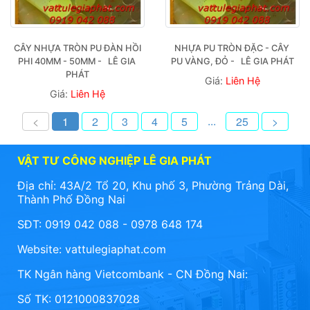
CÂY NHỰA TRÒN PU ĐÀN HỒI 
NHỰA PU TRÒN ĐẶC - CÂY 
PHI 40MM - 50MM -   LÊ GIA 
PU VÀNG, ĐỎ -   LÊ GIA PHÁT
PHÁT
Giá:
Liên Hệ
Giá:
Liên Hệ
...
<
1
2
3
4
5
25
>
VẬT TƯ CÔNG NGHIỆP LÊ GIA PHÁT
Địa chỉ: 43A/2 Tổ 20, Khu phố 3, Phường Trảng Dài,
Thành Phố Đồng Nai
SĐT: 0919 042 088 - 0978 648 174
Website:
vattulegiaphat.com
TK Ngân hàng Vietcombank - CN Đồng Nai:
Số TK: 0121000837028