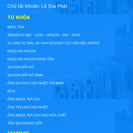
Chủ tài khoản: Lê Gia Phát
TỪ KHÓA
MICA TẤM
SÊN(XÍCH) DBC - COM - HITACHI - DID - STAR
XI LANH SC-MAL-SE-VAN SOLENOI-LỌC HƠI HIỆU AIRTAC
NHỰA MC NYLON
NHỰA MC NYLON DẠNG TẤM
SILICON XỐP ĐỎ
SILICON XỐP ĐỎ 8MM
ỐNG SILICON CHỊU NHIỆT PHI 8MM
RỬQ
ỐNG NHỰA TEFLON
ỐNG TEFLON CHỊU NHIỆT
ỐNG NHỰA TEFLON CHỊU HÓA CHẤT
TẤM SILICON ĐỎ XỐP