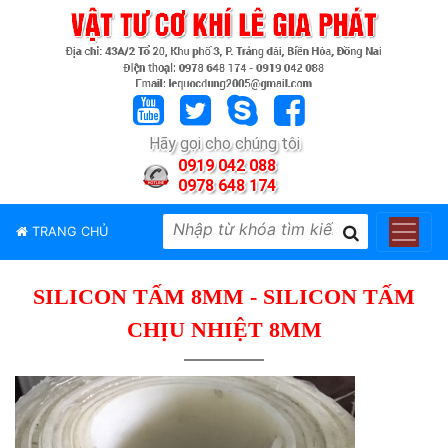
TRANG
CHỦ
GIỚI
Hãy gọi cho chúng tôi
THIỆU
0919 042 088
0978 648 174
SẢN
PHẨM
TRANG CHỦ
THƯƠNG
HIỆU
SILICON TẤM 8MM - SILICON TẤM
TIN
TỨC
CHỊU NHIỆT 8MM
LIÊN
HỆ