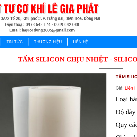
TIN TỨC
THƯƠNG HIỆU
LIÊN HỆ
TẤM SILICON CHỊU NHIỆT - SILIC
TẤM SILI
Giá:
Liên 
Loại hà
Độ dày
Quy cá