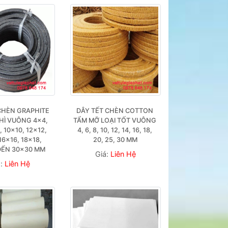
CHÈN GRAPHITE 
DÂY TẾT CHÈN COTTON 
HÌ VUÔNG 4×4, 
TẨM MỠ LOẠI TỐT VUÔNG 
 10×10, 12×12, 
4, 6, 8, 10, 12, 14, 16, 18, 
16×16, 18×18, 
20, 25, 30 MM
ĐẾN 30×30 MM
Giá:
Liên Hệ
á:
Liên Hệ