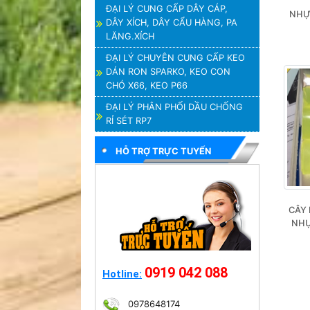
ĐẠI LÝ CUNG CẤP DÂY CÁP,
NHỰ
DÂY XÍCH, DÂY CẨU HÀNG, PA
LĂNG.XÍCH
ĐẠI LÝ CHUYÊN CUNG CẤP KEO
DÁN RON SPARKO, KEO CON
CHÓ X66, KEO P66
ĐẠI LÝ PHÂN PHỐI DẦU CHỐNG
RỈ SÉT RP7
HỖ TRỢ TRỰC TUYẾN
CÂY 
NHỰ
0919 042 088
Hotline:
0978648174