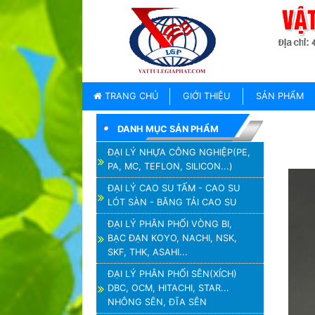
TRANG
CHỦ
GIỚI
TRANG CHỦ
GIỚI THIỆU
SẢN PHẨM
THIỆU
DANH MỤC SẢN PHẨM
SẢN
PHẨM
ĐẠI LÝ NHỰA CÔNG NGHIỆP(PE,
PA, MC, TEFLON, SILICON...)
THƯƠNG
HIỆU
ĐẠI LÝ CAO SU TẤM - CAO SU
LÓT SÀN - BĂNG TẢI CAO SU
TIN
TỨC
ĐẠI LÝ PHÂN PHỐI VÒNG BI,
BẠC ĐẠN KOYO, NACHI, NSK,
LIÊN
SKF, THK, ASAHI...
HỆ
ĐẠI LÝ PHÂN PHỐI SÊN(XÍCH)
DBC, OCM, HITACHI, STAR...
NHÔNG SÊN, ĐĨA SÊN