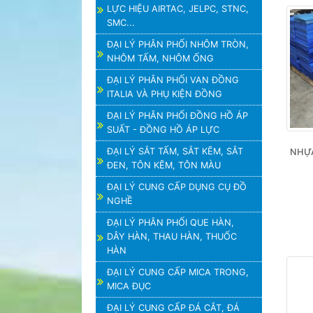
LỰC HIỆU AIRTAC, JELPC, STNC,
SMC...
ĐẠI LÝ PHÂN PHỐI NHÔM TRÒN,
NHÔM TẤM, NHÔM ỐNG
ĐẠI LÝ PHÂN PHỐI VAN ĐỒNG
ITALIA VÀ PHỤ KIỆN ĐỒNG
ĐẠI LÝ PHÂN PHỐI ĐỒNG HỒ ÁP
SUẤT - ĐỒNG HỒ ÁP LỰC
ĐẠI LÝ SẮT TẤM, SẮT KẼM, SẮT
NHỰA
ĐEN, TÔN KẼM, TÔN MÀU
ĐẠI LÝ CUNG CẤP DỤNG CỤ ĐỒ
NGHỀ
ĐẠI LÝ PHÂN PHỐI QUE HÀN,
DÂY HÀN, THAU HÀN, THUỐC
HÀN
ĐẠI LÝ CUNG CẤP MICA TRONG,
MICA ĐỤC
ĐẠI LÝ CUNG CẤP ĐÁ CẮT, ĐÁ