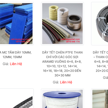
 MC TẤM DÀY 10MM, 
DÂY TẾT CHÈN PTFE THAN 
DÂY TẾT 
12MM, 15MM
CHÌ VỚI CÁC GÓC SỢI 
– THAN C
ARAMID VUÔNG 6×6, 8×8, 
6×6, 8×8,
Giá:
Liên Hệ
10×10, 12×12, 14×14, 
14×14, 
16×16, 18×18, 20×20 ĐẾN 
20×20 
30×30 MM
Gi
Giá:
Liên Hệ