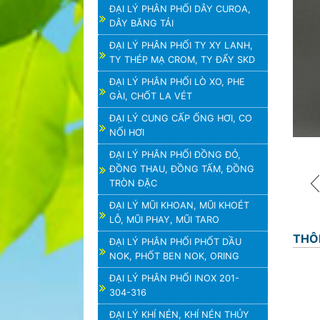
ĐẠI LÝ PHÂN PHỐI DÂY CUROA,
DÂY BĂNG TẢI
ĐẠI LÝ PHÂN PHỐI TY XY LANH,
TY THÉP MẠ CROM, TY ĐẨY SKD
ĐẠI LÝ PHÂN PHỐI LÒ XO, PHE
GÀI, CHỐT LA VÉT
ĐẠI LÝ CUNG CẤP ỐNG HƠI, CO
NỐI HƠI
ĐẠI LÝ PHÂN PHỐI ĐỒNG ĐỎ,
ĐỒNG THAU, ĐỒNG TẤM, ĐỒNG
TRÒN ĐẶC
ĐẠI LÝ MŨI KHOAN, MŨI KHOÉT
LỖ, MŨI PHAY, MŨI TARO
THÔ
ĐẠI LÝ PHÂN PHỐI PHỐT DẦU
NOK, PHỐT BEN NOK, ORING
ĐẠI LÝ PHÂN PHỐI INOX 201-
304-316
ĐẠI LÝ KHÍ NÉN, KHÍ NÉN THỦY