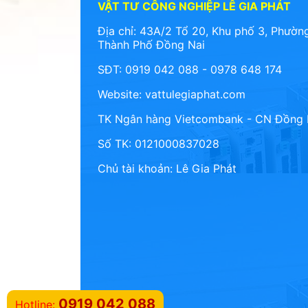
VẬT TƯ CÔNG NGHIỆP LÊ GIA PHÁT
Địa chỉ: 43A/2 Tổ 20, Khu phố 3, Phường
Thành Phố Đồng Nai
SĐT: 0919 042 088 - 0978 648 174
Website:
vattulegiaphat.com
TK Ngân hàng Vietcombank - CN Đồng 
Số TK: 0121000837028
Chủ tài khoản: Lê Gia Phát
0919 042 088
Hotline: