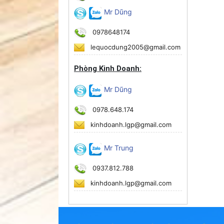
Mr Dũng
0978648174
lequocdung2005@gmail.com
Phòng Kinh Doanh:
Mr Dũng
0978.648.174
kinhdoanh.lgp@gmail.com
Mr Trung
0937.812.788
kinhdoanh.lgp@gmail.com