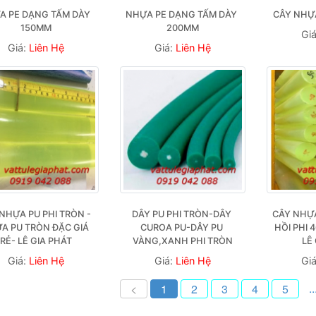
A PE DẠNG TẤM DÀY 
NHỰA PE DẠNG TẤM DÀY 
CÂY NHỰA
150MM
200MM
Gi
Giá:
Liên Hệ
Giá:
Liên Hệ
NHỰA PU PHI TRÒN - 
DÂY PU PHI TRÒN-DÂY 
CÂY NHỰA
A PU TRÒN ĐẶC GIÁ 
CUROA PU-DÂY PU 
HỒI PHI 4
RẺ- LÊ GIA PHÁT
VÀNG,XANH PHI TRÒN
LÊ
Giá:
Liên Hệ
Giá:
Liên Hệ
Gi
..
<
1
2
3
4
5