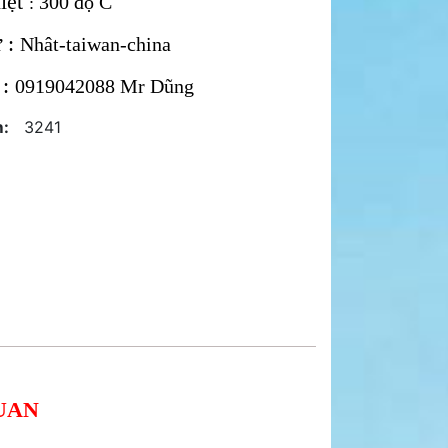
iệt
300 độ C
:
 :
Nhât-taiwan-china
 :
0919042088 Mr Dũng
:
3241
UAN