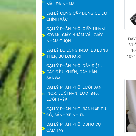
MÀI, ĐÁ NHÁM
ĐẠI LÝ CUNG CẤP DỤNG CỤ ĐO
CHÍNH XÁC
ĐẠI LÝ PHÂN PHỐI GIẤY NHÁM
KOVAK, GIẤY NHÁM VẢI, GIẤY
DÂY
NHÁM CUỘN
VUÔ
ĐẠI LÝ BU LONG INOX, BU LONG
10
THÉP, BU LONG XI
16×1
ĐẠI LÝ PHÂN PHỐI DÂY ĐIỆN,
DÂY ĐIỀU KHIỂN, DÂY HÀN
SANWA
ĐẠI LÝ PHÂN PHỐI LƯỚI ĐAN
INOX, LƯỚI HÀN, LƯỚI B40,
LƯỚI THÉP
ĐẠI LÝ PHÂN PHỐI BÁNH XE PU
ĐỎ, BÁNH XE NHỰA
ĐẠI LÝ PHÂN PHỐI DỤNG CỤ
CẦM TAY