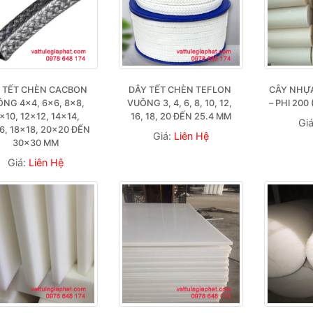
 TẾT CHÈN CACBON 
DÂY TẾT CHÈN TEFLON 
CÂY NHỰA 
NG 4×4, 6×6, 8×8, 
VUÔNG 3, 4, 6, 8, 10, 12, 
– PHI 200
×10, 12×12, 14×14, 
16, 18, 20 ĐẾN 25.4 MM
Gi
6, 18×18, 20×20 ĐẾN 
Giá:
Liên Hệ
30×30 MM
Giá:
Liên Hệ