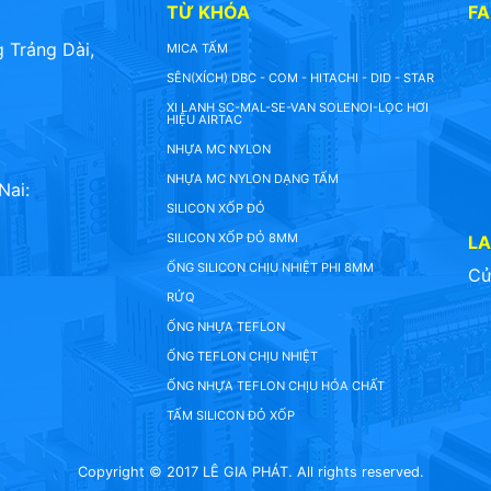
TỪ KHÓA
F
 Trảng Dài,
MICA TẤM
SÊN(XÍCH) DBC - COM - HITACHI - DID - STAR
XI LANH SC-MAL-SE-VAN SOLENOI-LỌC HƠI
HIỆU AIRTAC
NHỰA MC NYLON
NHỰA MC NYLON DẠNG TẤM
Nai:
SILICON XỐP ĐỎ
SILICON XỐP ĐỎ 8MM
L
ỐNG SILICON CHỊU NHIỆT PHI 8MM
Cử
RỬQ
ỐNG NHỰA TEFLON
ỐNG TEFLON CHỊU NHIỆT
ỐNG NHỰA TEFLON CHỊU HÓA CHẤT
TẤM SILICON ĐỎ XỐP
Copyright © 2017 LÊ GIA PHÁT. All rights reserved.