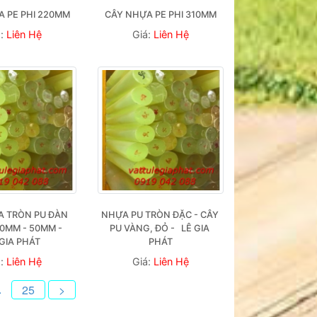
 PE PHI 220MM
CÂY NHỰA PE PHI 310MM
á:
Liên Hệ
Giá:
Liên Hệ
 TRÒN PU ĐÀN 
NHỰA PU TRÒN ĐẶC - CÂY 
0MM - 50MM -   
PU VÀNG, ĐỎ -   LÊ GIA 
 GIA PHÁT
PHÁT
á:
Liên Hệ
Giá:
Liên Hệ
.
25
>