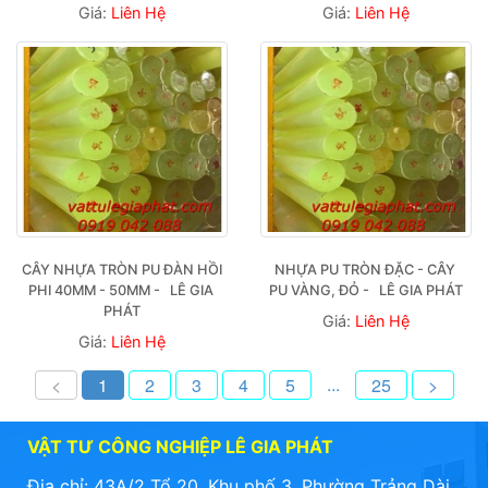
Giá:
Liên Hệ
Giá:
Liên Hệ
CÂY NHỰA TRÒN PU ĐÀN HỒI 
NHỰA PU TRÒN ĐẶC - CÂY 
PHI 40MM - 50MM -   LÊ GIA 
PU VÀNG, ĐỎ -   LÊ GIA PHÁT
PHÁT
Giá:
Liên Hệ
Giá:
Liên Hệ
...
<
1
2
3
4
5
25
>
VẬT TƯ CÔNG NGHIỆP LÊ GIA PHÁT
Địa chỉ: 43A/2 Tổ 20, Khu phố 3, Phường Trảng Dài,