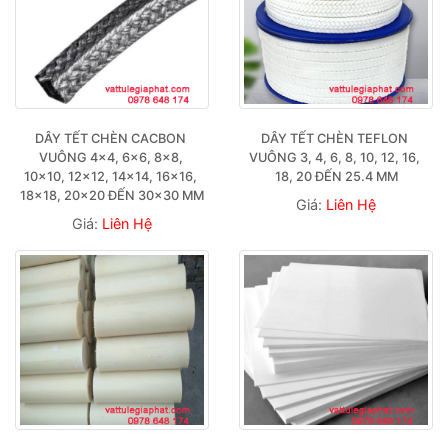
DÂY TẾT CHÈN CACBON 
DÂY TẾT CHÈN TEFLON 
VUÔNG 4×4, 6×6, 8×8, 
VUÔNG 3, 4, 6, 8, 10, 12, 16, 
10×10, 12×12, 14×14, 16×16, 
18, 20 ĐẾN 25.4 MM
18×18, 20×20 ĐẾN 30×30 MM
Giá:
Liên Hệ
Giá:
Liên Hệ