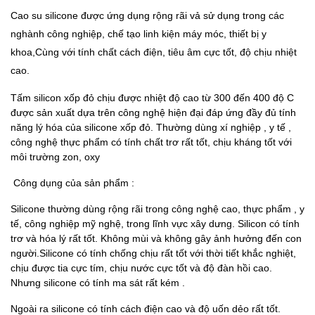
Cao su silicone được ứng dụng rộng rãi vả sử dụng trong các
nghành công nghiệp, chế tạo linh kiện máy móc, thiết bị y
khoa,Cùng với tính chất cách điện, tiêu âm cực tốt, độ chịu nhiệt
cao.
Tấm silicon xốp đỏ chịu được nhiệt độ cao từ 300 đến 400 độ C
được sản xuất dựa trên công nghệ hiện đại đáp ứng đầy đủ tính
năng lý hóa của silicone xốp đỏ. Thường dùng xí nghiệp , y tế ,
công nghệ thực phẩm có tính chất trơ rất tốt, chịu kháng tốt với
môi trường zon, oxy
Công dụng của sản phẩm :
Silicone thường dùng rộng rãi trong công nghệ cao, thực phẩm , y
tế, công nghiệp mỹ nghệ, trong lĩnh vực xây dưng. Silicon có tính
trơ và hóa lý rất tốt. Không mùi và không gây ảnh hưởng đến con
người.Silicone có tính chống chịu rất tốt với thời tiết khắc nghiệt,
chịu được tia cực tím, chịu nước cực tốt và độ đàn hồi cao.
Nhưng silicone có tính ma sát rất kém .
Ngoài ra silicone có tính cách điện cao và độ uốn dẻo rất tốt.