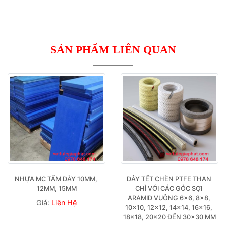
SẢN PHẨM LIÊN QUAN
NHỰA MC TẤM DÀY 10MM, 
DÂY TẾT CHÈN PTFE THAN 
12MM, 15MM
CHÌ VỚI CÁC GÓC SỢI 
ARAMID VUÔNG 6×6, 8×8, 
Giá:
Liên Hệ
10×10, 12×12, 14×14, 16×16, 
18×18, 20×20 ĐẾN 30×30 MM