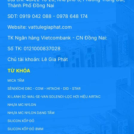
Thành Phố Đồng Nai
SĐT: 0919 042 088 - 0978 648 174
Website:
vattulegiaphat.com
TK Ngân hàng Vietcombank - CN Đồng Nai:
Số TK: 0121000837028
Chủ tài khoản: Lê Gia Phát
TỪ KHÓA
MICA TẤM
SÊN(XÍCH) DBC - COM - HITACHI - DID - STAR
XI LANH SC-MAL-SE-VAN SOLENOI-LỌC HƠI HIỆU AIRTAC
NHỰA MC NYLON
NHỰA MC NYLON DẠNG TẤM
SILICON XỐP ĐỎ
SILICON XỐP ĐỎ 8MM