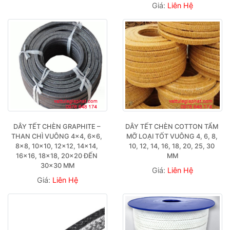
Giá:
Liên Hệ
DÂY TẾT CHÈN GRAPHITE – 
DÂY TẾT CHÈN COTTON TẨM 
THAN CHÌ VUÔNG 4×4, 6×6, 
MỠ LOẠI TỐT VUÔNG 4, 6, 8, 
8×8, 10×10, 12×12, 14×14, 
10, 12, 14, 16, 18, 20, 25, 30 
16×16, 18×18, 20×20 ĐẾN 
MM
30×30 MM
Giá:
Liên Hệ
Giá:
Liên Hệ