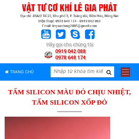
TRANG
CHỦ
GIỚI
Hãy gọi cho chúng tôi
THIỆU
0919 042 088
0978 648 174
SẢN
PHẨM
TRANG CHỦ
THƯƠNG
HIỆU
TẤM SILICON MÀU ĐỎ CHỊU NHIỆT,
TIN
TỨC
TẤM SILICON XỐP ĐỎ
LIÊN
HỆ