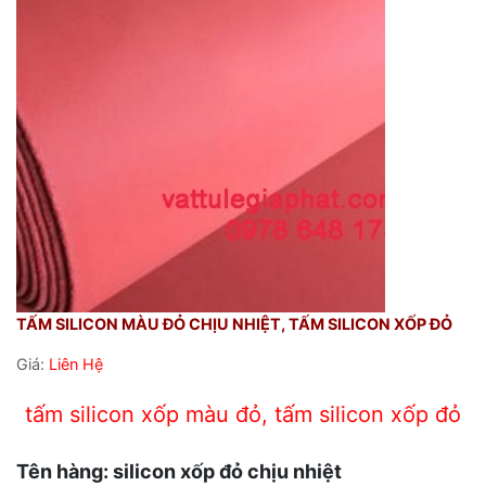
TẤM SILICON MÀU ĐỎ CHỊU NHIỆT, TẤM SILICON XỐP ĐỎ
Giá:
Liên Hệ
tấm silicon xốp màu đỏ, tấm silicon xốp đỏ
Tên hàng: silicon xốp đỏ chịu nhiệt