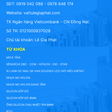
SĐT: 0919 042 088 - 0978 648 174
Website:
vattulegiaphat.com
TK Ngân hàng Vietcombank - CN Đồng Nai:
Số TK: 0121000837028
Chủ tài khoản: Lê Gia Phát
TỪ KHÓA
MICA TẤM
SÊN(XÍCH) DBC - COM - HITACHI - DID - STAR
XI LANH SC-MAL-SE-VAN SOLENOI-LỌC HƠI HIỆU AIRTAC
NHỰA MC NYLON
NHỰA MC NYLON DẠNG TẤM
SILICON XỐP ĐỎ
SILICON XỐP ĐỎ 8MM
ỐNG SILICON CHỊU NHIỆT PHI 8MM
RỬQ