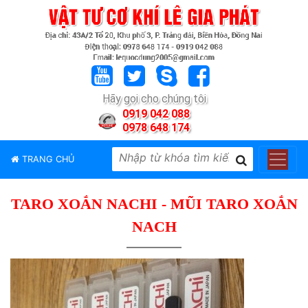
TRANG
CHỦ
GIỚI
Hãy gọi cho chúng tôi
THIỆU
0919 042 088
0978 648 174
SẢN
PHẨM
TRANG CHỦ
THƯƠNG
HIỆU
TARO XOẮN NACHI - MŨI TARO XOẮN
TIN
TỨC
NACH
LIÊN
HỆ