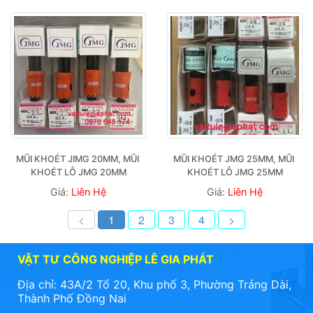
MŨI KHOÉT JIMG 20MM, MŨI 
MŨI KHOÉT JMG 25MM, MŨI 
KHOÉT LỖ JMG 20MM
KHOÉT LỖ JMG 25MM
Giá:
Liên Hệ
Giá:
Liên Hệ
<
1
2
3
4
>
VẬT TƯ CÔNG NGHIỆP LÊ GIA PHÁT
Địa chỉ: 43A/2 Tổ 20, Khu phố 3, Phường Trảng Dài,
Thành Phố Đồng Nai