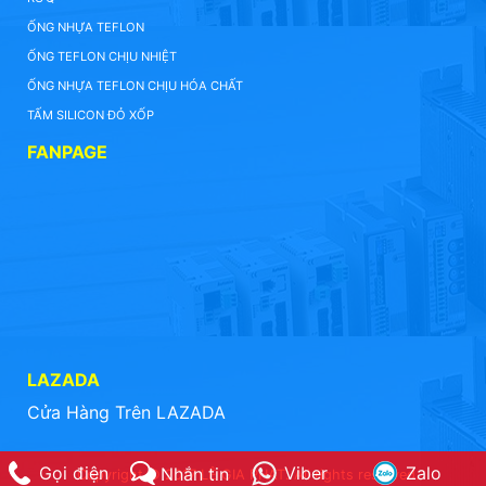
ỐNG NHỰA TEFLON
ỐNG TEFLON CHỊU NHIỆT
ỐNG NHỰA TEFLON CHỊU HÓA CHẤT
TẤM SILICON ĐỎ XỐP
FANPAGE
LAZADA
Cửa Hàng Trên LAZADA
Gọi điện
Viber
Zalo
Nhắn tin
Copyright © 2017 LÊ GIA PHÁT. All rights reserved.