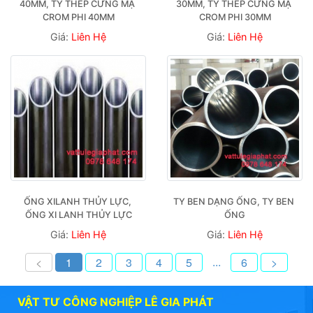
40MM, TY THÉP CỨNG MẠ 
30MM, TY THÉP CỨNG MẠ 
CROM PHI 40MM
CROM PHI 30MM
Giá:
Liên Hệ
Giá:
Liên Hệ
ỐNG XILANH THỦY LỰC, 
TY BEN DẠNG ỐNG, TY BEN 
ỐNG XI LANH THỦY LỰC
ỐNG
Giá:
Liên Hệ
Giá:
Liên Hệ
...
<
1
2
3
4
5
6
>
VẬT TƯ CÔNG NGHIỆP LÊ GIA PHÁT