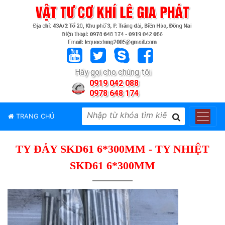
TRANG
CHỦ
GIỚI
Hãy gọi cho chúng tôi
THIỆU
0919 042 088
0978 648 174
SẢN
PHẨM
TRANG CHỦ
THƯƠNG
HIỆU
TY ĐẢY SKD61 6*300MM - TY NHIỆT
TIN
TỨC
SKD61 6*300MM
LIÊN
HỆ