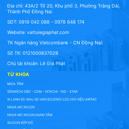
Địa chỉ: 43A/2 Tổ 20, Khu phố 3, Phường Trảng Dài,
Thành Phố Đồng Nai
SĐT: 0919 042 088 - 0978 648 174
Website:
vattulegiaphat.com
TK Ngân hàng Vietcombank - CN Đồng Nai:
Số TK: 0121000837028
Chủ tài khoản: Lê Gia Phát
TỪ KHÓA
MICA TẤM
SÊN(XÍCH) DBC - COM - HITACHI - DID - STAR
XI LANH SC-MAL-SE-VAN SOLENOI-LỌC HƠI HIỆU AIRTAC
NHỰA MC NYLON
NHỰA MC NYLON DẠNG TẤM
SILICON XỐP ĐỎ