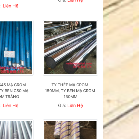
á:
Liên Hệ
C45 MẠ CROM 
TY THÉP MẠ CROM 
Y BEN C50 MẠ 
150MM, TY BEN MẠ CROM 
OM TRẮNG
150MM
á:
Liên Hệ
Giá:
Liên Hệ