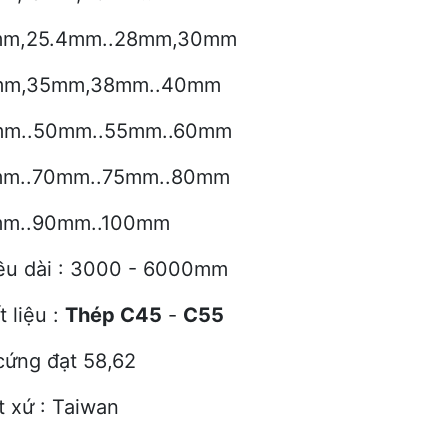
m,25.4mm..28mm,30mm
m,35mm,
38mm..40mm
m..50mm..55mm..60mm
m..70mm..75mm..80mm
m..90mm..100mm
u dài :
3000 - 6000mm
 liệu :
Thép C45
-
C55
cứng đạt 58,62
t xứ : Taiwan