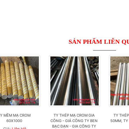
SẢN PHẨM LIÊN Q
Y MỀM MẠ CROM 
TY THÉP MẠ CROM GIA 
TY THÉP
60X1000 
CÔNG - GIÁ CÔNG TY BEN 
50MM, TY 
BẠC ĐẠN - GIA CÔNG TY 
Giá:
Liên Hệ