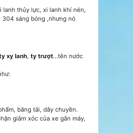
lanh thủy lực, xi lanh khí nén,
ox 304 sáng bóng ,nhưng nó
ty xy lanh
,
ty trượt
…tên nước
như:
phẩm, băng tải, dây chuyền.
phận giảm xóc của xe gắn máy,