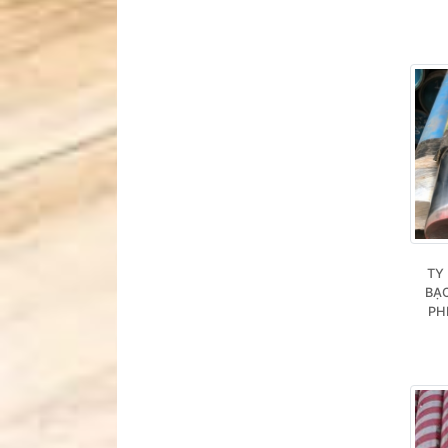
TY
BẠC
PH