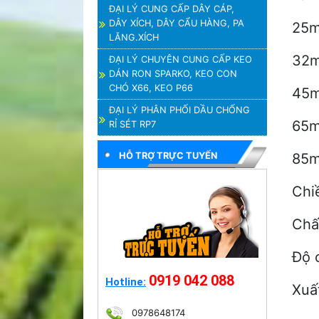
ĐẠI LÝ CUNG CẤP DÂY CÁP,
DÂY XÍCH, DÂY CẨU HÀNG, PA
25m
LĂNG.XÍCH
32m
ĐẠI LÝ CHUYÊN CUNG CẤP KEO
DÁN RON SPARKO, KEO CON
CHÓ X66, KEO P66
45m
ĐẠI LÝ PHÂN PHỐI DẦU CHỐNG
65m
RỈ SÉT RP7
HỖ TRỢ TRỰC TUYẾN
85m
Chiề
Chất
Độ 
0919 042 088
Hotline:
Xuấ
0978648174