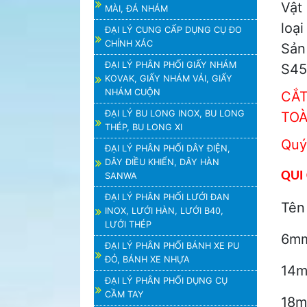
Vật 
MÀI, ĐÁ NHÁM
loại
ĐẠI LÝ CUNG CẤP DỤNG CỤ ĐO
CHÍNH XÁC
Sản
ĐẠI LÝ PHÂN PHỐI GIẤY NHÁM
S45
KOVAK, GIẤY NHÁM VẢI, GIẤY
NHÁM CUỘN
CẮT
ĐẠI LÝ BU LONG INOX, BU LONG
TO
THÉP, BU LONG XI
Quý
ĐẠI LÝ PHÂN PHỐI DÂY ĐIỆN,
DÂY ĐIỀU KHIỂN, DÂY HÀN
QUI 
SANWA
ĐẠI LÝ PHÂN PHỐI LƯỚI ĐAN
Tên
INOX, LƯỚI HÀN, LƯỚI B40,
LƯỚI THÉP
6mm
ĐẠI LÝ PHÂN PHỐI BÁNH XE PU
ĐỎ, BÁNH XE NHỰA
14m
ĐẠI LÝ PHÂN PHỐI DỤNG CỤ
CẦM TAY
18m