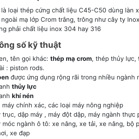
là loại thép cứng chất liệu C45-C50 dùng làn xi 
 ngoài mạ lớp Crom trắng, trông như cây ty In
ng phải chất liệu inox 304 hay 316
ông số kỹ thuật
en, tên gọi khác:
thép mạ crom
, thép thủy lực,
i : piston rods.
ben
được ứng dụng rộng rãi trong nhiều ngành 
lanh
thủy lực
lanh
khí nén
 máy chính xác, các loại máy nông nghiệp
 trục, dập máy , máy đột dập, máy ngành thực 
 móc ngành ô tô: xe nâng, xe tải, xe nâng, bộ 
ơi, xe đạp