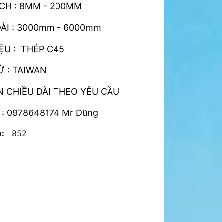
CH : 8MM - 200MM
DÀI : 3000mm - 6000mm
ỆU : THÉP C45
Ứ : TAIWAN
N CHIỀU DÀI THEO YÊU CẦU
 : 0978648174 Mr Dũng
:
852