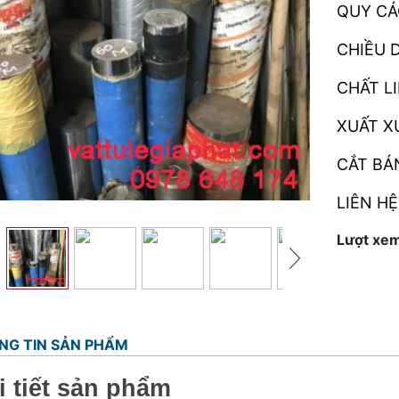
QUY CÁ
CHIỀU 
CHẤT LI
XUẤT X
CẮT BÁ
LIÊN HỆ
Lượt xem
NG TIN SẢN PHẨM
i tiết sản phẩm