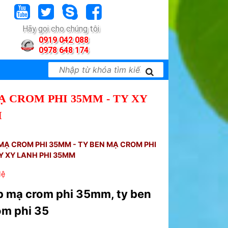
Hãy gọi cho chúng tôi
0919 042 088
0978 648 174
Ạ CROM PHI 35MM - TY XY
M
MẠ CROM PHI 35MM - TY BEN MẠ CROM PHI
Y XY LANH PHI 35MM
Hệ
p mạ crom phi 35mm, ty ben
om phi 35