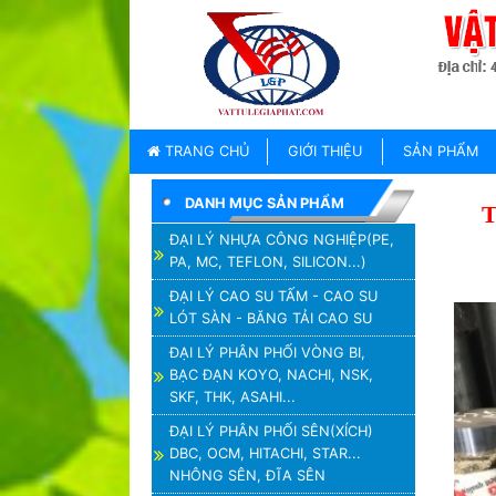
TRANG
CHỦ
GIỚI
TRANG CHỦ
GIỚI THIỆU
SẢN PHẨM
THIỆU
DANH MỤC SẢN PHẨM
SẢN
PHẨM
ĐẠI LÝ NHỰA CÔNG NGHIỆP(PE,
PA, MC, TEFLON, SILICON...)
THƯƠNG
HIỆU
ĐẠI LÝ CAO SU TẤM - CAO SU
LÓT SÀN - BĂNG TẢI CAO SU
TIN
TỨC
ĐẠI LÝ PHÂN PHỐI VÒNG BI,
BẠC ĐẠN KOYO, NACHI, NSK,
LIÊN
SKF, THK, ASAHI...
HỆ
ĐẠI LÝ PHÂN PHỐI SÊN(XÍCH)
DBC, OCM, HITACHI, STAR...
NHÔNG SÊN, ĐĨA SÊN