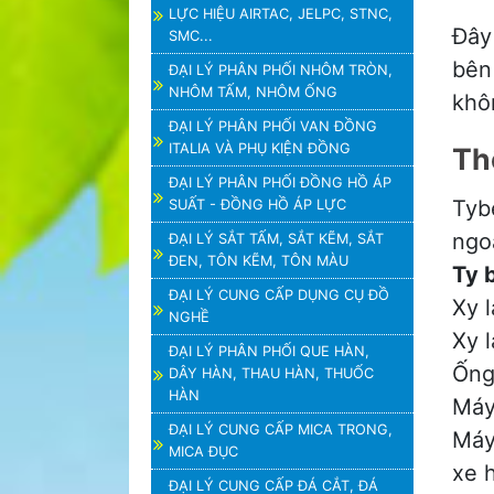
LỰC HIỆU AIRTAC, JELPC, STNC,
Đây 
SMC...
bên
ĐẠI LÝ PHÂN PHỐI NHÔM TRÒN,
NHÔM TẤM, NHÔM ỐNG
khô
ĐẠI LÝ PHÂN PHỐI VAN ĐỒNG
ITALIA VÀ PHỤ KIỆN ĐỒNG
Th
ĐẠI LÝ PHÂN PHỐI ĐỒNG HỒ ÁP
Tyb
SUẤT - ĐỒNG HỒ ÁP LỰC
ngoà
ĐẠI LÝ SẮT TẤM, SẮT KẼM, SẮT
ĐEN, TÔN KẼM, TÔN MÀU
Ty 
ĐẠI LÝ CUNG CẤP DỤNG CỤ ĐỒ
Xy 
NGHỀ
Xy 
ĐẠI LÝ PHÂN PHỐI QUE HÀN,
Ống
DÂY HÀN, THAU HÀN, THUỐC
HÀN
Máy
ĐẠI LÝ CUNG CẤP MICA TRONG,
Máy
MICA ĐỤC
xe h
ĐẠI LÝ CUNG CẤP ĐÁ CẮT, ĐÁ