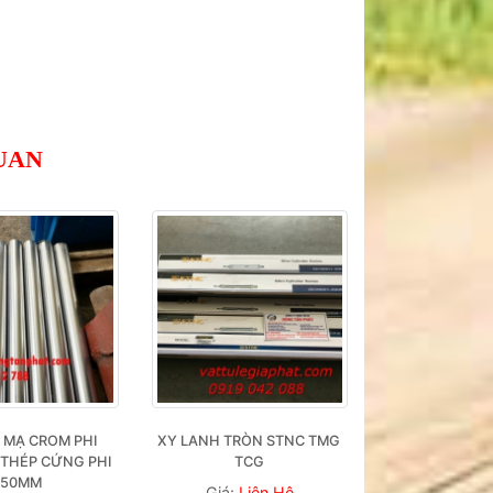
UAN
 MẠ CROM PHI 
XY LANH TRÒN STNC TMG 
THÉP CỨNG PHI 
TCG
50MM
Giá:
Liên Hệ