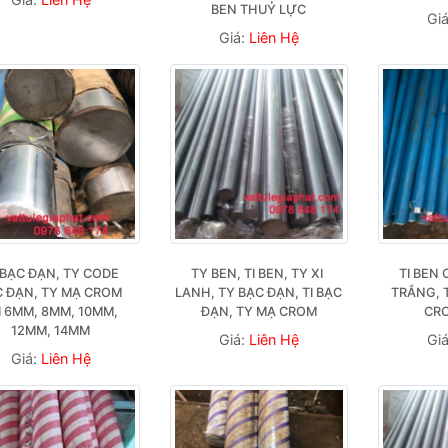
BEN THUỶ LỰC
Gi
Giá:
Liên Hệ
 BẠC ĐẠN, TY CODE 
TY BEN, TI BEN, TY XI 
TI BEN 
 ĐẠN, TY MẠ CROM 
LANH, TY BẠC ĐẠN, TI BẠC 
TRẮNG, T
I 6MM, 8MM, 10MM, 
ĐẠN, TY MẠ CROM
CR
12MM, 14MM
Giá:
Liên Hệ
Gi
Giá:
Liên Hệ