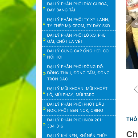
ĐẠI LÝ PHÂN PHỐI DÂY CUROA,
DÂY BĂNG TẢI
ĐẠI LÝ PHÂN PHỐI TY XY LANH,
TY THÉP MẠ CROM, TY ĐẨY SKD
ĐẠI LÝ PHÂN PHỐI LÒ XO, PHE
GÀI, CHỐT LA VÉT
ĐẠI LÝ CUNG CẤP ỐNG HƠI, CO
NỐI HƠI
ĐẠI LÝ PHÂN PHỐI ĐỒNG ĐỎ,
ĐỒNG THAU, ĐỒNG TẤM, ĐỒNG
TRÒN ĐẶC
ĐẠI LÝ MŨI KHOAN, MŨI KHOÉT
LỖ, MŨI PHAY, MŨI TARO
ĐẠI LÝ PHÂN PHỐI PHỐT DẦU
NOK, PHỐT BEN NOK, ORING
THÔ
ĐẠI LÝ PHÂN PHỐI INOX 201-
304-316
Ch
ĐẠI LÝ KHÍ NÉN, KHÍ NÉN THỦY