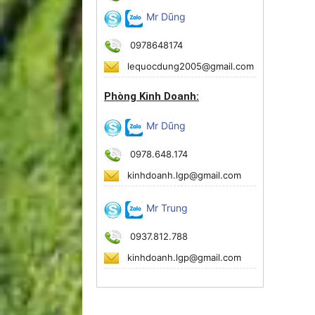
Mr Dũng
0978648174
lequocdung2005@gmail.com
Phòng Kinh Doanh:
Mr Dũng
0978.648.174
kinhdoanh.lgp@gmail.com
Mr Trung
0937.812.788
kinhdoanh.lgp@gmail.com