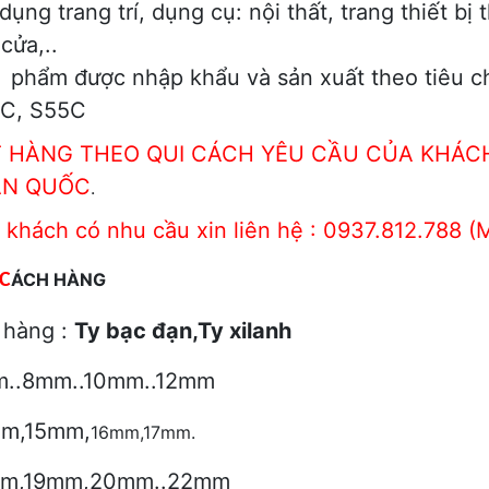
dụng trang trí, dụng cụ: nội thất, trang thiết bị 
 cửa,..
 phẩm được nhập khẩu và sản xuất theo tiêu chu
C, S55C
 HÀNG THEO QUI CÁCH YÊU CẦU CỦA KHÁCH
ÀN QUỐC
.
 khách có nhu cầu xin liên hệ : 0937.812.788 (
ÁCH HÀNG
C
 hàng :
Ty b
ạc đạn,Ty xilanh
..8mm..10mm..12mm
m,15mm,
16mm,17mm.
m,
19mm,20mm..22mm