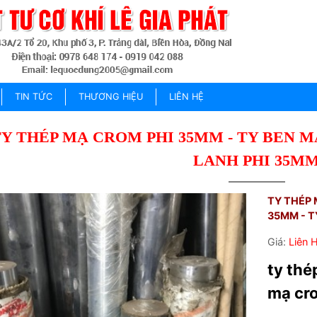
TIN TỨC
THƯƠNG HIỆU
LIÊN HỆ
TY THÉP MẠ CROM PHI 35MM - TY BEN M
LANH PHI 35M
TY THÉP 
35MM - T
Giá:
Liên 
ty thé
mạ cr