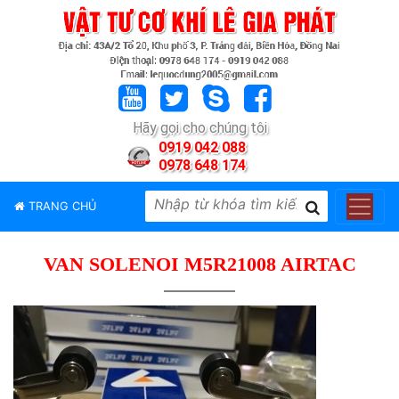
TRANG
CHỦ
GIỚI
Hãy gọi cho chúng tôi
THIỆU
0919 042 088
0978 648 174
SẢN
PHẨM
TRANG CHỦ
THƯƠNG
HIỆU
VAN SOLENOI M5R21008 AIRTAC
TIN
TỨC
LIÊN
HỆ