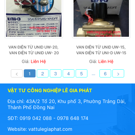
VAN ĐIỆN TỪ UNID UW-20, 
VAN ĐIỆN TỪ UNID UW-15, 
VAN ĐIỆN TỪ UNID UW- 20
VAN ĐIỆN TỪ UNI-D UW-15
Giá:
Liên Hệ
Giá:
Liên Hệ
...
<
1
2
3
4
5
6
>
VẬT TƯ CÔNG NGHIỆP LÊ GIA PHÁT
Địa chỉ: 43A/2 Tổ 20, Khu phố 3, Phường Trảng Dài,
Thành Phố Đồng Nai
SĐT: 0919 042 088 - 0978 648 174
Website:
vattulegiaphat.com