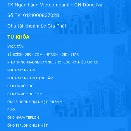
TK Ngân hàng Vietcombank - CN Đồng Nai:
Số TK: 0121000837028
Chủ tài khoản: Lê Gia Phát
TỪ KHÓA
MICA TẤM
SÊN(XÍCH) DBC - COM - HITACHI - DID - STAR
XI LANH SC-MAL-SE-VAN SOLENOI-LỌC HƠI HIỆU AIRTAC
NHỰA MC NYLON
NHỰA MC NYLON DẠNG TẤM
SILICON XỐP ĐỎ
SILICON XỐP ĐỎ 8MM
ỐNG SILICON CHỊU NHIỆT PHI 8MM
RỬQ
ỐNG NHỰA TEFLON
ỐNG TEFLON CHỊU NHIỆT