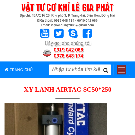
TRANG
CHỦ
GIỚI
Hãy gọi cho chúng tôi
THIỆU
0919 042 088
0978 648 174
SẢN
PHẨM
TRANG CHỦ
THƯƠNG
HIỆU
XY LANH AIRTAC SC50*250
TIN
TỨC
LIÊN
HỆ