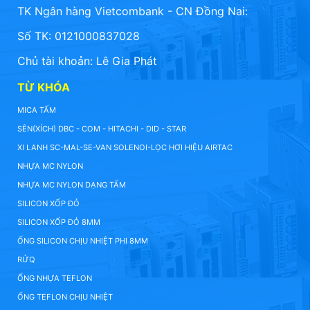
TK Ngân hàng Vietcombank - CN Đồng Nai:
Số TK: 0121000837028
Chủ tài khoản: Lê Gia Phát
TỪ KHÓA
MICA TẤM
SÊN(XÍCH) DBC - COM - HITACHI - DID - STAR
XI LANH SC-MAL-SE-VAN SOLENOI-LỌC HƠI HIỆU AIRTAC
NHỰA MC NYLON
NHỰA MC NYLON DẠNG TẤM
SILICON XỐP ĐỎ
SILICON XỐP ĐỎ 8MM
ỐNG SILICON CHỊU NHIỆT PHI 8MM
RỬQ
ỐNG NHỰA TEFLON
ỐNG TEFLON CHỊU NHIỆT