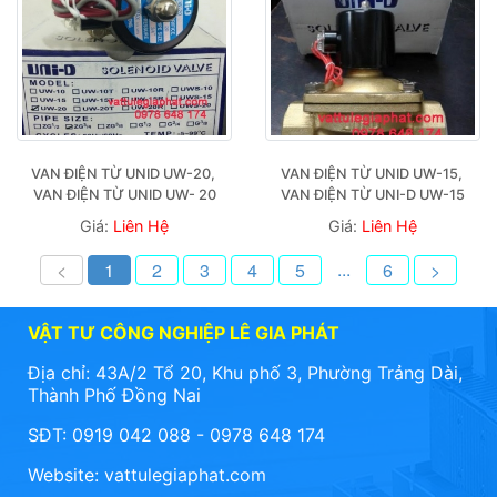
VAN ĐIỆN TỪ UNID UW-20, 
VAN ĐIỆN TỪ UNID UW-15, 
VAN ĐIỆN TỪ UNID UW- 20
VAN ĐIỆN TỪ UNI-D UW-15
Giá:
Liên Hệ
Giá:
Liên Hệ
...
<
1
2
3
4
5
6
>
VẬT TƯ CÔNG NGHIỆP LÊ GIA PHÁT
Địa chỉ: 43A/2 Tổ 20, Khu phố 3, Phường Trảng Dài,
Thành Phố Đồng Nai
SĐT: 0919 042 088 - 0978 648 174
Website:
vattulegiaphat.com