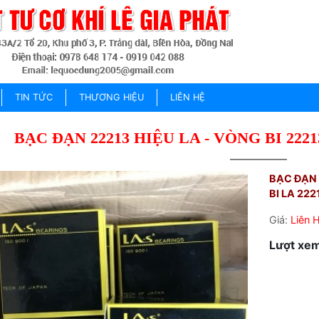
TIN TỨC
THƯƠNG HIỆU
LIÊN HỆ
BẠC ĐẠN 22213 HIỆU LA - VÒNG BI 2221
BẠC ĐẠN 
BI LA 222
Giá:
Liên 
Lượt xem