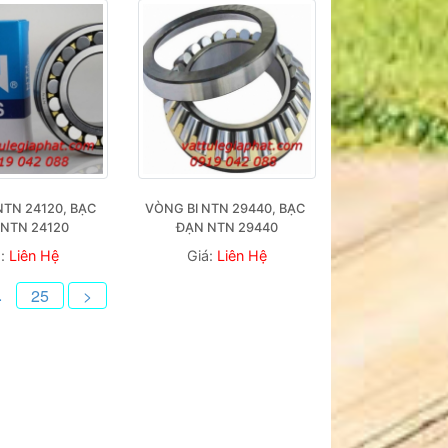
NTN 24120, BẠC 
VÒNG BI NTN 29440, BẠC 
NTN 24120
ĐẠN NTN 29440
á:
Liên Hệ
Giá:
Liên Hệ
.
25
>