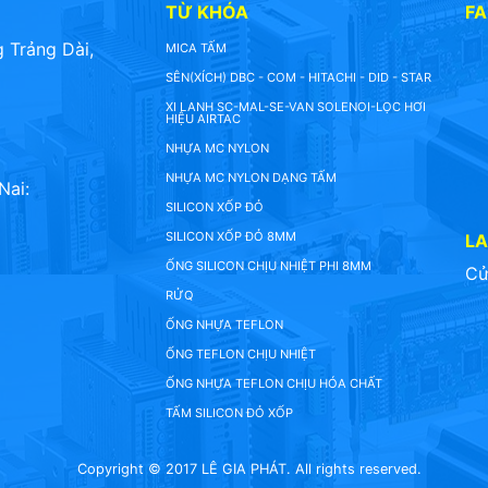
TỪ KHÓA
F
 Trảng Dài,
MICA TẤM
SÊN(XÍCH) DBC - COM - HITACHI - DID - STAR
XI LANH SC-MAL-SE-VAN SOLENOI-LỌC HƠI
HIỆU AIRTAC
NHỰA MC NYLON
NHỰA MC NYLON DẠNG TẤM
Nai:
SILICON XỐP ĐỎ
SILICON XỐP ĐỎ 8MM
L
ỐNG SILICON CHỊU NHIỆT PHI 8MM
Cử
RỬQ
ỐNG NHỰA TEFLON
ỐNG TEFLON CHỊU NHIỆT
ỐNG NHỰA TEFLON CHỊU HÓA CHẤT
TẤM SILICON ĐỎ XỐP
Copyright © 2017 LÊ GIA PHÁT. All rights reserved.