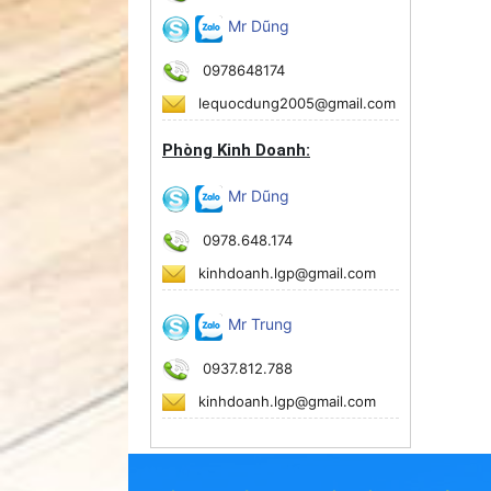
Mr Dũng
0978648174
lequocdung2005@gmail.com
Phòng Kinh Doanh:
Mr Dũng
0978.648.174
kinhdoanh.lgp@gmail.com
Mr Trung
0937.812.788
kinhdoanh.lgp@gmail.com