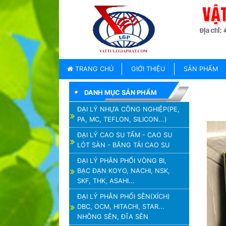
TRANG
CHỦ
GIỚI
TRANG CHỦ
GIỚI THIỆU
SẢN PHẨM
THIỆU
DANH MỤC SẢN PHẨM
SẢN
PHẨM
ĐẠI LÝ NHỰA CÔNG NGHIỆP(PE,
PA, MC, TEFLON, SILICON...)
THƯƠNG
HIỆU
ĐẠI LÝ CAO SU TẤM - CAO SU
LÓT SÀN - BĂNG TẢI CAO SU
TIN
TỨC
ĐẠI LÝ PHÂN PHỐI VÒNG BI,
BẠC ĐẠN KOYO, NACHI, NSK,
LIÊN
SKF, THK, ASAHI...
HỆ
ĐẠI LÝ PHÂN PHỐI SÊN(XÍCH)
DBC, OCM, HITACHI, STAR...
NHÔNG SÊN, ĐĨA SÊN