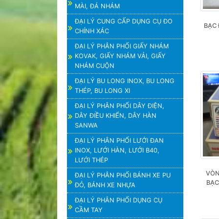
MÀI, ĐÁ NHÁM
ĐẠI LÝ CUNG CẤP DỤNG CỤ ĐO
BẠC 
CHÍNH XÁC
ĐẠI LÝ PHÂN PHỐI GIẤY NHÁM
KOVAK, GIẤY NHÁM VẢI, GIẤY
NHÁM CUỘN
ĐẠI LÝ BU LONG INOX, BU LONG
THÉP, BU LONG XI
ĐẠI LÝ PHÂN PHỐI DÂY ĐIỆN,
DÂY ĐIỀU KHIỂN, DÂY HÀN
SANWA
ĐẠI LÝ PHÂN PHỐI LƯỚI ĐAN
INOX, LƯỚI HÀN, LƯỚI B40,
LƯỚI THÉP
VÒN
ĐẠI LÝ PHÂN PHỐI BÁNH XE PU
BẠC
ĐỎ, BÁNH XE NHỰA
ĐẠI LÝ PHÂN PHỐI DỤNG CỤ
CẦM TAY