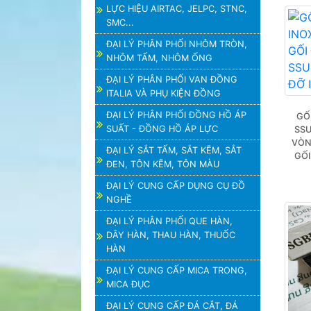
LỰC HIỆU AIRTAC, JELPC, STNC,
SMC...
ĐẠI LÝ PHÂN PHỐI NHÔM TRÒN,
NHÔM TẤM, NHÔM ỐNG
ĐẠI LÝ PHÂN PHỐI VAN ĐỒNG
ITALIA VÀ PHỤ KIỆN ĐỒNG
ĐẠI LÝ PHÂN PHỐI ĐỒNG HỒ ÁP
GỐ
SUẤT - ĐỒNG HỒ ÁP LỰC
SSU
VÒN
ĐẠI LÝ SẮT TẤM, SẮT KẼM, SẮT
GỐI
ĐEN, TÔN KẼM, TÔN MÀU
ĐẠI LÝ CUNG CẤP DỤNG CỤ ĐỒ
NGHỀ
ĐẠI LÝ PHÂN PHỐI QUE HÀN,
DÂY HÀN, THAU HÀN, THUỐC
HÀN
ĐẠI LÝ CUNG CẤP MICA TRONG,
MICA ĐỤC
ĐẠI LÝ CUNG CẤP ĐÁ CẮT, ĐÁ