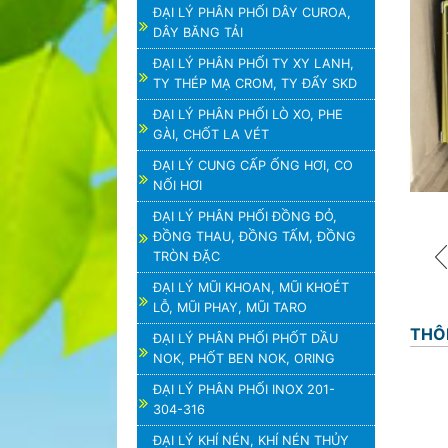
ĐẠI LÝ PHÂN PHỐI DÂY CUROA,
DÂY BĂNG TẢI
ĐẠI LÝ PHÂN PHỐI TY XY LANH,
TY THÉP MẠ CROM, TY ĐẨY SKD
ĐẠI LÝ PHÂN PHỐI LÒ XO, PHE
GÀI, CHỐT LA VÉT
ĐẠI LÝ CUNG CẤP ỐNG HƠI, CO
NỐI HƠI
ĐẠI LÝ PHÂN PHỐI ĐỒNG ĐỎ,
ĐỒNG THAU, ĐỒNG TẤM, ĐỒNG
TRÒN ĐẶC
ĐẠI LÝ MŨI KHOAN, MŨI KHOÉT
LỖ, MŨI PHAY, MŨI TARO
THÔ
ĐẠI LÝ PHÂN PHỐI PHỐT DẦU
NOK, PHỐT BEN NOK, ORING
ĐẠI LÝ PHÂN PHỐI INOX 201-
304-316
ĐẠI LÝ KHÍ NÉN, KHÍ NÉN THỦY