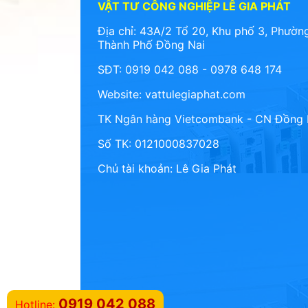
VẬT TƯ CÔNG NGHIỆP LÊ GIA PHÁT
Địa chỉ: 43A/2 Tổ 20, Khu phố 3, Phường
Thành Phố Đồng Nai
SĐT: 0919 042 088 - 0978 648 174
Website:
vattulegiaphat.com
TK Ngân hàng Vietcombank - CN Đồng 
Số TK: 0121000837028
Chủ tài khoản: Lê Gia Phát
0919 042 088
Hotline: