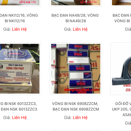
ĐẠN NKI12/16, VÒNG 
BẠC ĐẠN NA49/28, VÒNG 
BẠC ĐẠN 
BI NKI12/16
BI NA49/28
VÒNG BI
Giá:
Liên Hệ
Giá:
Liên Hệ
Gi
G BI NSK 6013ZZC3, 
VÒNG BI NSK 6908ZZCM, 
GỐI ĐỠ 
 ĐẠN NSK 6013ZZC3
BẠC ĐẠN NSK 6908ZZCM
UKP 205, 
ASA
Giá:
Liên Hệ
Giá:
Liên Hệ
Gi