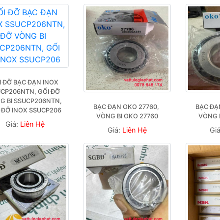
I ĐỠ BẠC ĐẠN INOX 
CP206NTN, GỐI ĐỠ 
G BI SSUCP206NTN, 
BẠC ĐẠN OKO 27760, 
BẠC ĐẠN
 ĐỠ INOX SSUCP206
VÒNG BI OKO 27760
VÒNG 
Giá:
Liên Hệ
Giá:
Liên Hệ
Gi