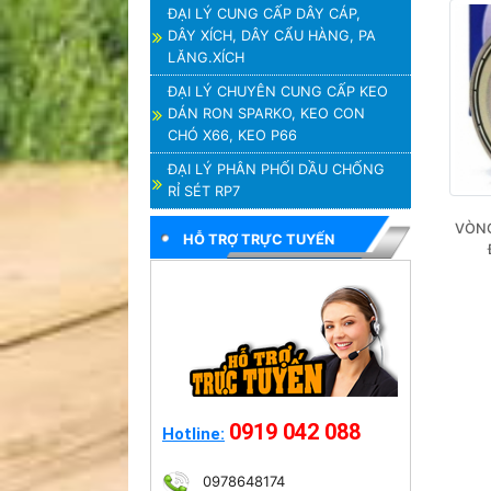
ĐẠI LÝ CUNG CẤP DÂY CÁP,
DÂY XÍCH, DÂY CẨU HÀNG, PA
LĂNG.XÍCH
ĐẠI LÝ CHUYÊN CUNG CẤP KEO
DÁN RON SPARKO, KEO CON
CHÓ X66, KEO P66
ĐẠI LÝ PHÂN PHỐI DẦU CHỐNG
RỈ SÉT RP7
VÒNG
HỖ TRỢ TRỰC TUYẾN
0919 042 088
Hotline:
0978648174