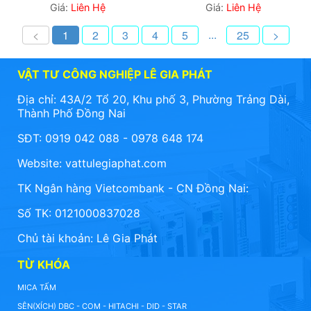
Giá:
Liên Hệ
Giá:
Liên Hệ
...
<
1
2
3
4
5
25
>
VẬT TƯ CÔNG NGHIỆP LÊ GIA PHÁT
Địa chỉ: 43A/2 Tổ 20, Khu phố 3, Phường Trảng Dài,
Thành Phố Đồng Nai
SĐT: 0919 042 088 - 0978 648 174
Website:
vattulegiaphat.com
TK Ngân hàng Vietcombank - CN Đồng Nai:
Số TK: 0121000837028
Chủ tài khoản: Lê Gia Phát
TỪ KHÓA
MICA TẤM
SÊN(XÍCH) DBC - COM - HITACHI - DID - STAR