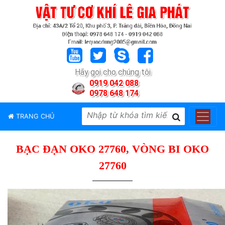
TRANG
CHỦ
GIỚI
Hãy gọi cho chúng tôi
THIỆU
0919 042 088
0978 648 174
SẢN
PHẨM
TRANG CHỦ
THƯƠNG
HIỆU
BẠC ĐẠN OKO 27760, VÒNG BI OKO
TIN
TỨC
27760
LIÊN
HỆ