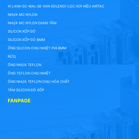
XI LANH SC-MAL-SE-VAN SOLENOI-LỌC HƠI HIỆU AIRTAC
NHỰA MC NYLON
NHỰA MC NYLON DẠNG TẤM
SILICON XỐP ĐỎ
SILICON XỐP ĐỎ 8MM
ỐNG SILICON CHỊU NHIỆT PHI 8MM
RỬQ
ỐNG NHỰA TEFLON
ỐNG TEFLON CHỊU NHIỆT
ỐNG NHỰA TEFLON CHỊU HÓA CHẤT
TẤM SILICON ĐỎ XỐP
FANPAGE