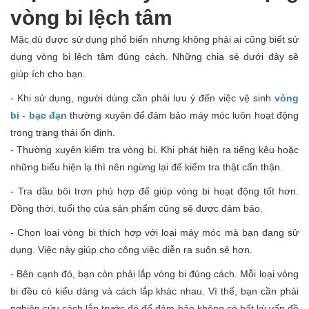
vòng bi lệch tâm
Mặc dù được sử dụng phổ biến nhưng không phải ai cũng biết sử
dụng vòng bi lệch tâm đúng cách. Những chia sẻ dưới đây sẽ
giúp ích cho bạn.
- Khi sử dụng, người dùng cần phải lưu ý đến việc vệ sinh
vòng
bi - bạc đạn
thường xuyên để đảm bảo máy móc luôn hoạt động
trong trạng thái ổn định.
- Thường xuyên kiểm tra vòng bi. Khi phát hiện ra tiếng kêu hoặc
những biểu hiện lạ thì nên ngừng lại để kiểm tra thật cẩn thận.
- Tra dầu bôi trơn phù hợp để giúp vòng bi hoạt động tốt hơn.
Đồng thời, tuổi thọ của sản phẩm cũng sẽ được đảm bảo.
- Chọn loại vòng bi thích hợp với loại máy móc mà bạn đang sử
dụng. Việc này giúp cho công việc diễn ra suôn sẻ hơn.
- Bên cạnh đó, bạn còn phải lắp vòng bi đúng cách. Mỗi loại vòng
bi đều có kiểu dáng và cách lắp khác nhau. Vì thế, bạn cần phải
nghiên cứu cách lắp trước đó để đảm bảo không có bất kỳ vấn đề