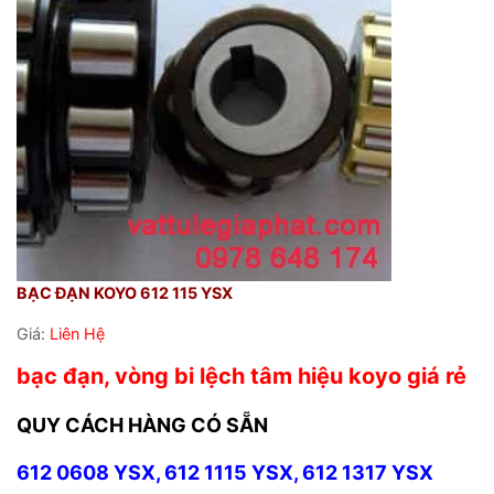
BẠC ĐẠN KOYO 612 115 YSX
Giá:
Liên Hệ
bạc đạn, vòng bi lệch tâm hiệu koyo giá rẻ
QUY CÁCH HÀNG CÓ SẴN
612 0608 YSX, 612 1115 YSX, 612 1317 YSX