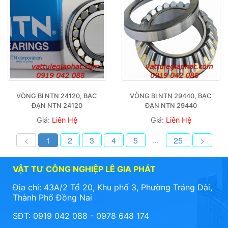
VÒNG BI NTN 24120, BẠC 
VÒNG BI NTN 29440, BẠC 
ĐẠN NTN 24120
ĐẠN NTN 29440
Giá:
Liên Hệ
Giá:
Liên Hệ
...
<
1
2
3
4
5
25
>
VẬT TƯ CÔNG NGHIỆP LÊ GIA PHÁT
Địa chỉ: 43A/2 Tổ 20, Khu phố 3, Phường Trảng Dài,
Thành Phố Đồng Nai
SĐT: 0919 042 088 - 0978 648 174