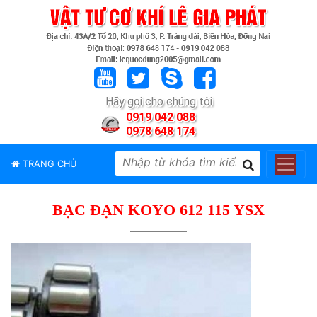
TRANG
CHỦ
GIỚI
Hãy gọi cho chúng tôi
THIỆU
0919 042 088
0978 648 174
SẢN
PHẨM
TRANG CHỦ
THƯƠNG
HIỆU
BẠC ĐẠN KOYO 612 115 YSX
TIN
TỨC
LIÊN
HỆ