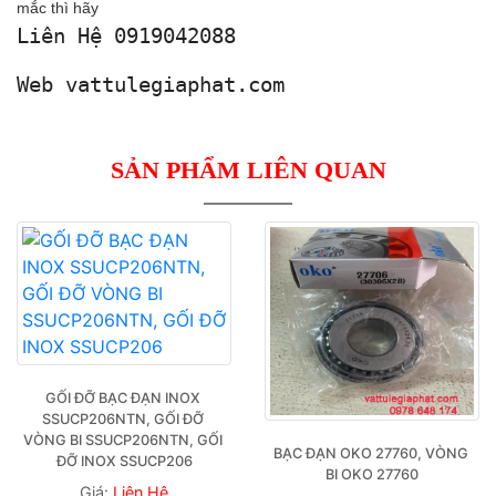
mắc thì hãy
Liên Hệ 0919042088
Web vattulegiaphat.com
SẢN PHẨM LIÊN QUAN
GỐI ĐỠ BẠC ĐẠN INOX 
SSUCP206NTN, GỐI ĐỠ 
VÒNG BI SSUCP206NTN, GỐI 
BẠC ĐẠN OKO 27760, VÒNG 
ĐỠ INOX SSUCP206
BI OKO 27760
Giá:
Liên Hệ