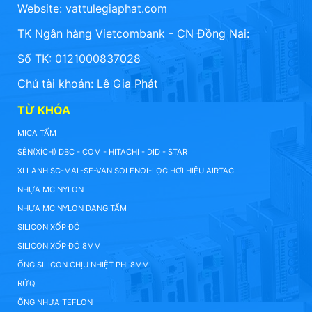
Website:
vattulegiaphat.com
TK Ngân hàng Vietcombank - CN Đồng Nai:
Số TK: 0121000837028
Chủ tài khoản: Lê Gia Phát
TỪ KHÓA
MICA TẤM
SÊN(XÍCH) DBC - COM - HITACHI - DID - STAR
XI LANH SC-MAL-SE-VAN SOLENOI-LỌC HƠI HIỆU AIRTAC
NHỰA MC NYLON
NHỰA MC NYLON DẠNG TẤM
SILICON XỐP ĐỎ
SILICON XỐP ĐỎ 8MM
ỐNG SILICON CHỊU NHIỆT PHI 8MM
RỬQ
ỐNG NHỰA TEFLON