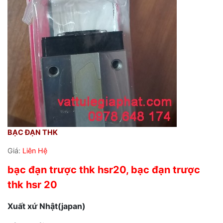
BẠC ĐẠN THK
Giá:
Liên Hệ
bạc đạn trược thk hsr20, bạc đạn trược
thk hsr 20
Xuất xứ Nhật(japan)