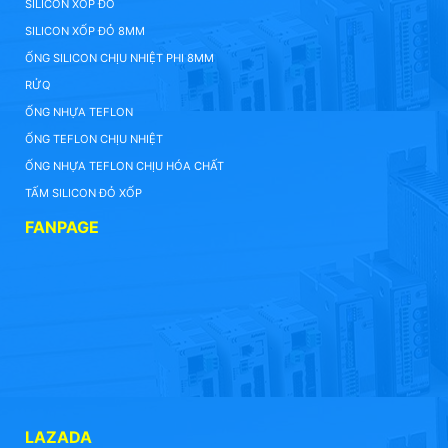
SILICON XỐP ĐỎ
SILICON XỐP ĐỎ 8MM
ỐNG SILICON CHỊU NHIỆT PHI 8MM
RỬQ
ỐNG NHỰA TEFLON
ỐNG TEFLON CHỊU NHIỆT
ỐNG NHỰA TEFLON CHỊU HÓA CHẤT
TẤM SILICON ĐỎ XỐP
FANPAGE
LAZADA