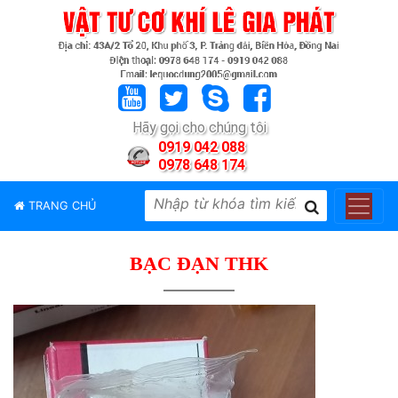
TRANG
CHỦ
GIỚI
Hãy gọi cho chúng tôi
THIỆU
0919 042 088
0978 648 174
SẢN
PHẨM
TRANG CHỦ
THƯƠNG
HIỆU
BẠC ĐẠN THK
TIN
TỨC
LIÊN
HỆ