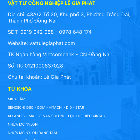
VẬT TƯ CÔNG NGHIỆP LÊ GIA PHÁT
Địa chỉ: 43A/2 Tổ 20, Khu phố 3, Phường Trảng Dài,
Thành Phố Đồng Nai
SĐT: 0919 042 088 - 0978 648 174
Website:
vattulegiaphat.com
TK Ngân hàng Vietcombank - CN Đồng Nai:
Số TK: 0121000837028
Chủ tài khoản: Lê Gia Phát
TỪ KHÓA
MICA TẤM
SÊN(XÍCH) DBC - COM - HITACHI - DID - STAR
XI LANH SC-MAL-SE-VAN SOLENOI-LỌC HƠI HIỆU AIRTAC
NHỰA MC NYLON
NHỰA MC NYLON DẠNG TẤM