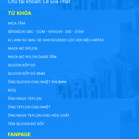
Chủ tài khoản: Lê Gia Phát
TỪ KHÓA
MICA TẤM
SÊN(XÍCH) DBC - COM - HITACHI - DID - STAR
XI LANH SC-MAL-SE-VAN SOLENOI-LỌC HƠI HIỆU AIRTAC
NHỰA MC NYLON
NHỰA MC NYLON DẠNG TẤM
SILICON XỐP ĐỎ
SILICON XỐP ĐỎ 8MM
ỐNG SILICON CHỊU NHIỆT PHI 8MM
RỬQ
ỐNG NHỰA TEFLON
ỐNG TEFLON CHỊU NHIỆT
ỐNG NHỰA TEFLON CHỊU HÓA CHẤT
TẤM SILICON ĐỎ XỐP
FANPAGE