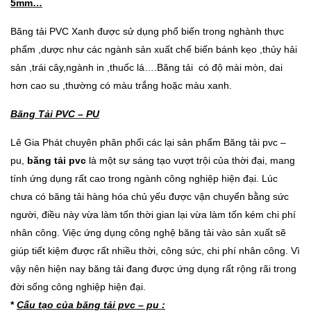
5mm…
Băng tải PVC Xanh được sử dụng phổ biến trong nghành thực
phẩm ,dược như các ngành sản xuất chế biến bánh kẹo ,thủy hải
sản ,trái cây,ngành in ,thuốc lá….Băng tải có độ mài mòn, dai
hơn cao su ,thường có màu trắng hoặc màu xanh.
Băng Tải PVC – PU
Lê Gia Phát chuyên phân phối các lại sản phẩm Băng tải pvc –
pu,
băng tải pvc
là một sự sáng tạo vượt trội của thời đại, mang
tính ứng dụng rất cao trong ngành công nghiệp hiện đại. Lúc
chưa có băng tải hàng hóa chủ yếu được vận chuyển bằng sức
người, điều này vừa làm tốn thời gian lại vừa làm tốn kém chi phí
nhân công. Việc ứng dụng công nghệ băng tải vào sản xuất sẽ
giúp tiết kiệm được rất nhiều thời, công sức, chi phí nhân công. Vì
vậy nên hiện nay băng tải đang được ứng dụng rất rộng rãi trong
đời sống công nghiệp hiện đại.
*
Cấu tạo của băng tải pvc – pu :