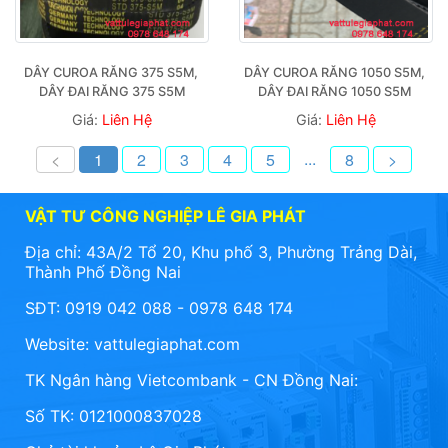
DÂY CUROA RĂNG 375 S5M, 
DÂY CUROA RĂNG 1050 S5M, 
DÂY ĐAI RĂNG 375 S5M
DÂY ĐAI RĂNG 1050 S5M 
Giá:
Liên Hệ
Giá:
Liên Hệ
...
<
1
2
3
4
5
8
>
VẬT TƯ CÔNG NGHIỆP LÊ GIA PHÁT
Địa chỉ: 43A/2 Tổ 20, Khu phố 3, Phường Trảng Dài,
Thành Phố Đồng Nai
SĐT: 0919 042 088 - 0978 648 174
Website:
vattulegiaphat.com
TK Ngân hàng Vietcombank - CN Đồng Nai:
Số TK: 0121000837028