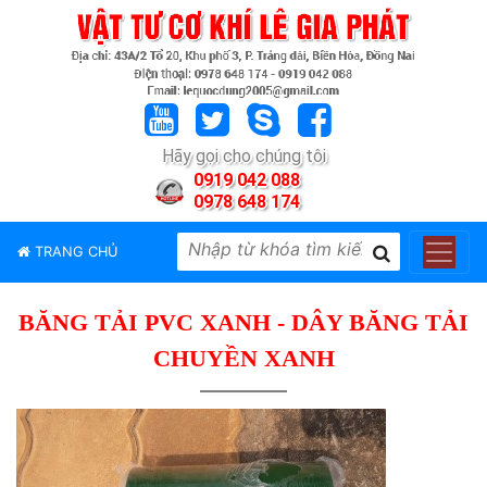
TRANG
CHỦ
GIỚI
Hãy gọi cho chúng tôi
THIỆU
0919 042 088
0978 648 174
SẢN
PHẨM
TRANG CHỦ
THƯƠNG
HIỆU
BĂNG TẢI PVC XANH - DÂY BĂNG TẢI
TIN
TỨC
CHUYỀN XANH
LIÊN
HỆ