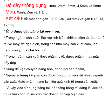
Độ dày thông dụng
: 1mm, 2mm, 3mm, 4,5mm và 5mm
Màu
: Xanh, Đen và Trắng
Kết cấu
: Bề mặt dán gân T (20 , 30 , 40 mm) và gân K (6, 13,
17mm)
*
Ứng dụng của băng tải pvc – pu:
* Trong ngành sản xuất, lắp ráp linh kiện, thiết bị điện tử, lắp ráp ô
tô, xe máy, xe đạp điện, trong các nhà máy sản xuất cám, lên
hàng công, nhà chế biến gỗ…
* Trong ngành sản xuất thực phẩm, y tế, dược phẩm, may mặc,
dầy dép,…
* Dùng để vận chuyển hàng hoá, đóng gói sản phẩm,…
* Ngoài ra
băng tải pvc
còn được ứng dụng vào rất nhiều ngành
sản xuất khác nhằm mang lại hiệu quả kính tế trong sản xuất.
Vì vậy việc sử dụng băng tải, hệ thống băng tải đang là việc đầu
tư và lựa chon tối ưu cho các doanh nghiệp hiện nay