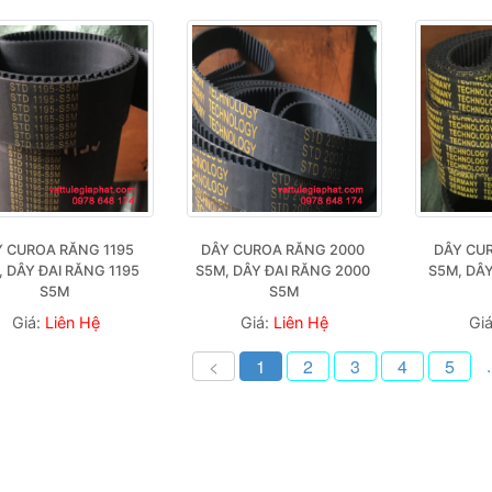
 CUROA RĂNG 1195 
DÂY CUROA RĂNG 2000 
DÂY CUR
 DÂY ĐAI RĂNG 1195 
S5M, DÂY ĐAI RĂNG 2000 
S5M, DÂY
S5M 
S5M
Giá:
Liên Hệ
Giá:
Liên Hệ
Gi
.
<
1
2
3
4
5