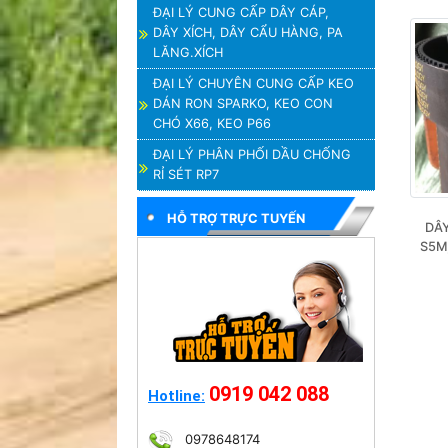
ĐẠI LÝ CUNG CẤP DÂY CÁP,
DÂY XÍCH, DÂY CẨU HÀNG, PA
LĂNG.XÍCH
ĐẠI LÝ CHUYÊN CUNG CẤP KEO
DÁN RON SPARKO, KEO CON
CHÓ X66, KEO P66
ĐẠI LÝ PHÂN PHỐI DẦU CHỐNG
RỈ SÉT RP7
HỖ TRỢ TRỰC TUYẾN
DÂY
S5M,
0919 042 088
Hotline:
0978648174