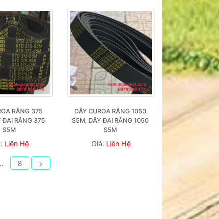
OA RĂNG 375 
DÂY CUROA RĂNG 1050 
 ĐAI RĂNG 375 
S5M, DÂY ĐAI RĂNG 1050 
S5M
S5M 
á:
Liên Hệ
Giá:
Liên Hệ
..
8
>