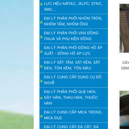
LỰC HIỆU AIRTAC, JELPC, STNC,
SMC...
ĐẠI LÝ PHÂN PHỐI NHÔM TRÒN,
NHÔM TẤM, NHÔM ỐNG
ĐẠI LÝ PHÂN PHỐI VAN ĐỒNG
ITALIA VÀ PHỤ KIỆN ĐỒNG
ĐẠI LÝ PHÂN PHỐI ĐỒNG HỒ ÁP
SUẤT - ĐỒNG HỒ ÁP LỰC
ĐẠI LÝ SẮT TẤM, SẮT KẼM, SẮT
DÂY
ĐEN, TÔN KẼM, TÔN MÀU
S8M,
ĐẠI LÝ CUNG CẤP DỤNG CỤ ĐỒ
NGHỀ
ĐẠI LÝ PHÂN PHỐI QUE HÀN,
DÂY HÀN, THAU HÀN, THUỐC
HÀN
ĐẠI LÝ CUNG CẤP MICA TRONG,
MICA ĐỤC
ĐẠI LÝ CUNG CẤP ĐÁ CẮT, ĐÁ