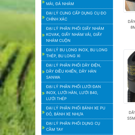
MÀI, ĐÁ NHÁM
ĐẠI LÝ CUNG CẤP DỤNG CỤ ĐO
CHÍNH XÁC
DÂY
8M
ĐẠI LÝ PHÂN PHỐI GIẤY NHÁM
KOVAK, GIẤY NHÁM VẢI, GIẤY
NHÁM CUỘN
ĐẠI LÝ BU LONG INOX, BU LONG
THÉP, BU LONG XI
ĐẠI LÝ PHÂN PHỐI DÂY ĐIỆN,
DÂY ĐIỀU KHIỂN, DÂY HÀN
SANWA
ĐẠI LÝ PHÂN PHỐI LƯỚI ĐAN
INOX, LƯỚI HÀN, LƯỚI B40,
LƯỚI THÉP
ĐẠI LÝ PHÂN PHỐI BÁNH XE PU
DÂ
ĐỎ, BÁNH XE NHỰA
S5M
ĐẠI LÝ PHÂN PHỐI DỤNG CỤ
CẦM TAY