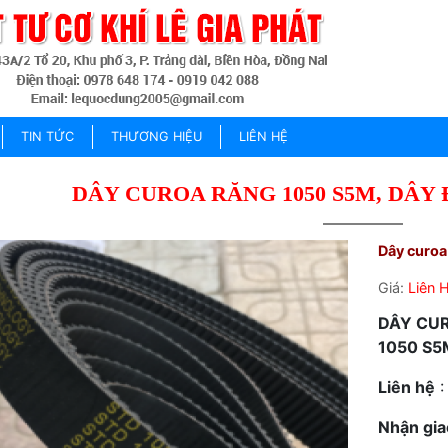
TIN TỨC
THƯƠNG HIỆU
LIÊN HỆ
DÂY CUROA RĂNG 1050 S5M, DÂY 
Dây curoa
Giá:
Liên 
DÂY CUR
1050 S5
Liên hệ
:
Nhận gia