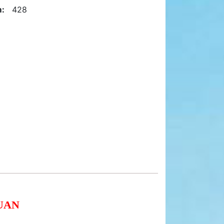
:
428
UAN