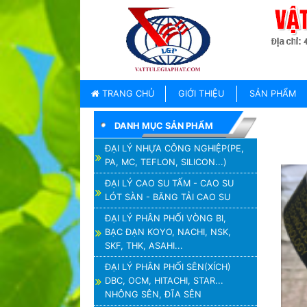
TRANG
CHỦ
GIỚI
TRANG CHỦ
GIỚI THIỆU
SẢN PHẨM
THIỆU
DANH MỤC SẢN PHẨM
SẢN
PHẨM
ĐẠI LÝ NHỰA CÔNG NGHIỆP(PE,
PA, MC, TEFLON, SILICON...)
THƯƠNG
HIỆU
ĐẠI LÝ CAO SU TẤM - CAO SU
LÓT SÀN - BĂNG TẢI CAO SU
TIN
TỨC
ĐẠI LÝ PHÂN PHỐI VÒNG BI,
BẠC ĐẠN KOYO, NACHI, NSK,
LIÊN
SKF, THK, ASAHI...
HỆ
ĐẠI LÝ PHÂN PHỐI SÊN(XÍCH)
DBC, OCM, HITACHI, STAR...
NHÔNG SÊN, ĐĨA SÊN