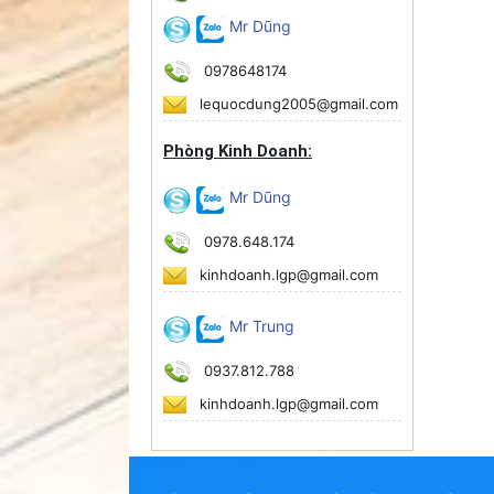
Mr Dũng
0978648174
lequocdung2005@gmail.com
Phòng Kinh Doanh:
Mr Dũng
0978.648.174
kinhdoanh.lgp@gmail.com
Mr Trung
0937.812.788
kinhdoanh.lgp@gmail.com