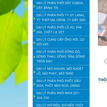
ĐẠI LÝ PHÂN PHỐI DÂY CUROA,
DÂY BĂNG TẢI
ĐẠI LÝ PHÂN PHỐI TY XY LANH,
TY THÉP MẠ CROM, TY ĐẨY SKD
ĐẠI LÝ PHÂN PHỐI LÒ XO, PHE
GÀI, CHỐT LA VÉT
ĐẠI LÝ CUNG CẤP ỐNG HƠI, CO
NỐI HƠI
ĐẠI LÝ PHÂN PHỐI ĐỒNG ĐỎ,
ĐỒNG THAU, ĐỒNG TẤM, ĐỒNG
TRÒN ĐẶC
ĐẠI LÝ MŨI KHOAN, MŨI KHOÉT
LỖ, MŨI PHAY, MŨI TARO
THÔ
ĐẠI LÝ PHÂN PHỐI PHỐT DẦU
NOK, PHỐT BEN NOK, ORING
ĐẠI LÝ PHÂN PHỐI INOX 201-
304-316
ĐẠI LÝ KHÍ NÉN, KHÍ NÉN THỦY