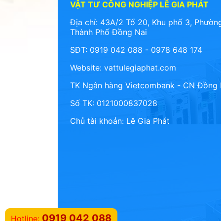
VẬT TƯ CÔNG NGHIỆP LÊ GIA PHÁT
Địa chỉ: 43A/2 Tổ 20, Khu phố 3, Phường
Thành Phố Đồng Nai
SĐT: 0919 042 088 - 0978 648 174
Website:
vattulegiaphat.com
TK Ngân hàng Vietcombank - CN Đồng 
Số TK: 0121000837028
Chủ tài khoản: Lê Gia Phát
0919 042 088
Hotline: