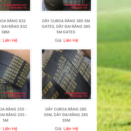
OA RĂNG 832 
DÂY CUROA RĂNG 385 5M 
 ĐAI RĂNG 832 
GATES, DÂY ĐAI RĂNG 385 
S8M
5M GATES 
á:
Liên Hệ
Giá:
Liên Hệ
A RĂNG 255 - 
DÂY CUROA RĂNG 285 
ĐAI RĂNG 255 - 
S5M, DÂY ĐAI RĂNG 285 
5M
S5M
á:
Liên Hệ
Giá:
Liên Hệ