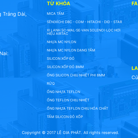
TỪ KHÓA
F
 Trảng Dài,
MICA TẤM
SÊN(XÍCH) DBC - COM - HITACHI - DID - STAR
XI LANH SC-MAL-SE-VAN SOLENOI-LỌC HƠI
HIỆU AIRTAC
NHỰA MC NYLON
NHỰA MC NYLON DẠNG TẤM
Nai:
SILICON XỐP ĐỎ
SILICON XỐP ĐỎ 8MM
L
ỐNG SILICON CHỊU NHIỆT PHI 8MM
Cử
RỬQ
ỐNG NHỰA TEFLON
ỐNG TEFLON CHỊU NHIỆT
ỐNG NHỰA TEFLON CHỊU HÓA CHẤT
TẤM SILICON ĐỎ XỐP
Copyright © 2017 LÊ GIA PHÁT. All rights reserved.