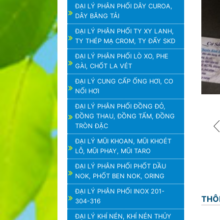
ĐẠI LÝ PHÂN PHỐI DÂY CUROA,
DÂY BĂNG TẢI
ĐẠI LÝ PHÂN PHỐI TY XY LANH,
TY THÉP MẠ CROM, TY ĐẨY SKD
ĐẠI LÝ PHÂN PHỐI LÒ XO, PHE
GÀI, CHỐT LA VÉT
ĐẠI LÝ CUNG CẤP ỐNG HƠI, CO
NỐI HƠI
ĐẠI LÝ PHÂN PHỐI ĐỒNG ĐỎ,
ĐỒNG THAU, ĐỒNG TẤM, ĐỒNG
TRÒN ĐẶC
ĐẠI LÝ MŨI KHOAN, MŨI KHOÉT
LỖ, MŨI PHAY, MŨI TARO
ĐẠI LÝ PHÂN PHỐI PHỐT DẦU
NOK, PHỐT BEN NOK, ORING
ĐẠI LÝ PHÂN PHỐI INOX 201-
THÔ
304-316
ĐẠI LÝ KHÍ NÉN, KHÍ NÉN THỦY