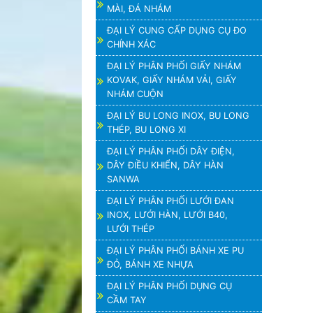
MÀI, ĐÁ NHÁM
ĐẠI LÝ CUNG CẤP DỤNG CỤ ĐO
CHÍNH XÁC
ĐẠI LÝ PHÂN PHỐI GIẤY NHÁM
KOVAK, GIẤY NHÁM VẢI, GIẤY
NHÁM CUỘN
ĐẠI LÝ BU LONG INOX, BU LONG
THÉP, BU LONG XI
ĐẠI LÝ PHÂN PHỐI DÂY ĐIỆN,
DÂY ĐIỀU KHIỂN, DÂY HÀN
SANWA
ĐẠI LÝ PHÂN PHỐI LƯỚI ĐAN
INOX, LƯỚI HÀN, LƯỚI B40,
LƯỚI THÉP
ĐẠI LÝ PHÂN PHỐI BÁNH XE PU
ĐỎ, BÁNH XE NHỰA
ĐẠI LÝ PHÂN PHỐI DỤNG CỤ
CẦM TAY