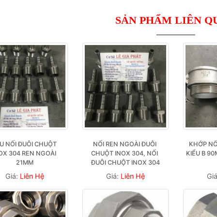
SẢN PHẨM LIÊN Q
U NỐI ĐUÔI CHUỘT 
NỐI REN NGOÀI ĐUÔI 
KHỚP NỐ
OX 304 REN NGOÀI 
CHUỘT INOX 304, NỐI 
KIỂU B 90
21MM
ĐUÔI CHUỘT INOX 304
Giá:
Liên Hệ
Giá:
Liên Hệ
Gi