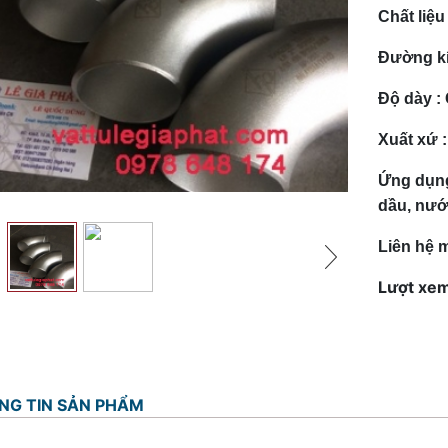
Chất liệu
Đường kí
Độ dày :
Xuất xứ 
Ứng dụn
dầu, nướ
Liên hệ 
Lượt xem
NG TIN SẢN PHẨM