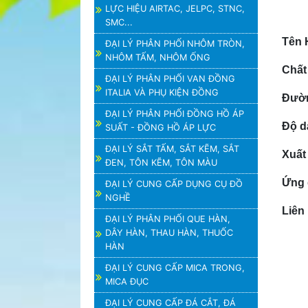
LỰC HIỆU AIRTAC, JELPC, STNC,
SMC...
Tên 
ĐẠI LÝ PHÂN PHỐI NHÔM TRÒN,
NHÔM TẤM, NHÔM ỐNG
Chất 
ĐẠI LÝ PHÂN PHỐI VAN ĐỒNG
ITALIA VÀ PHỤ KIỆN ĐỒNG
Đườn
ĐẠI LÝ PHÂN PHỐI ĐỒNG HỒ ÁP
Độ d
SUẤT - ĐỒNG HỒ ÁP LỰC
ĐẠI LÝ SẮT TẤM, SẮT KẼM, SẮT
Xuất
ĐEN, TÔN KẼM, TÔN MÀU
Ứng 
ĐẠI LÝ CUNG CẤP DỤNG CỤ ĐỒ
NGHỀ
Liên
ĐẠI LÝ PHÂN PHỐI QUE HÀN,
DÂY HÀN, THAU HÀN, THUỐC
HÀN
ĐẠI LÝ CUNG CẤP MICA TRONG,
MICA ĐỤC
ĐẠI LÝ CUNG CẤP ĐÁ CẮT, ĐÁ