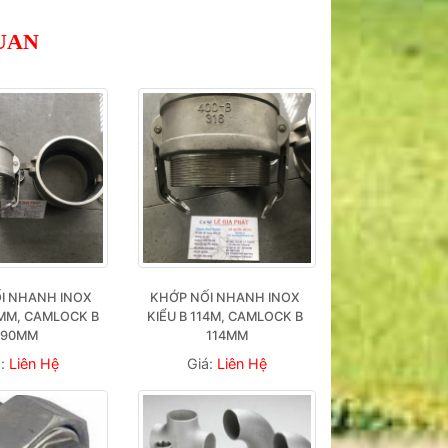
UAN
I NHANH INOX 
KHỚP NỐI NHANH INOX 
MM, CAMLOCK B 
KIỂU B 114M, CAMLOCK B 
90MM
114MM
á:
Liên Hệ
Giá:
Liên Hệ