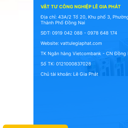
VẬT TƯ CÔNG NGHIỆP LÊ GIA PHÁT
Địa chỉ: 43A/2 Tổ 20, Khu phố 3, Phường
Thành Phố Đồng Nai
SĐT: 0919 042 088 - 0978 648 174
Website:
vattulegiaphat.com
TK Ngân hàng Vietcombank - CN Đồng 
Số TK: 0121000837028
Chủ tài khoản: Lê Gia Phát