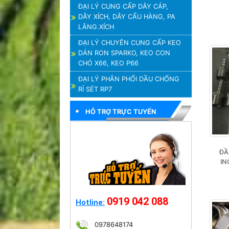
ĐẠI LÝ CUNG CẤP DÂY CÁP,
DÂY XÍCH, DÂY CẨU HÀNG, PA
LĂNG.XÍCH
ĐẠI LÝ CHUYÊN CUNG CẤP KEO
DÁN RON SPARKO, KEO CON
CHÓ X66, KEO P66
ĐẠI LÝ PHÂN PHỐI DẦU CHỐNG
RỈ SÉT RP7
HỖ TRỢ TRỰC TUYẾN
ĐẦ
IN
0919 042 088
Hotline:
0978648174