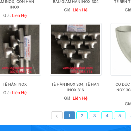
ẢM INOX, CÔN HÀN 
BẦU GIẢM HÀN INOX 304
TÊ REN 
INOX
Giá:
Liên Hệ
Gi
Giá:
Liên Hệ
TÊ HÀN INOX
TÊ HÀN INOX 304, TÊ HÀN 
CO ĐÚC 
INOX 316
INOX 30
Giá:
Liên Hệ
Giá:
Liên Hệ
Gi
.
<
1
2
3
4
5