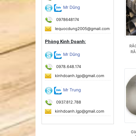
Mr Dũng
0978648174
lequocdung2005@gmail.com
Phòng Kinh Doanh:
RẮC
RẮ
Mr Dũng
0978.648.174
kinhdoanh.lgp@gmail.com
Mr Trung
0937.812.788
kinhdoanh.lgp@gmail.com
GI