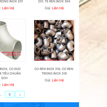
TRONG INOX 201
201, TÊ REN INOX 304
á:
Liên Hệ
Giá:
Liên Hệ
INOX, CO ĐÚC 
CO REN INOX 316, CO REN 
4 TIÊU CHUẨN 
TRONG INOX 316
SCH
Giá:
Liên Hệ
á:
Liên Hệ
..
8
>