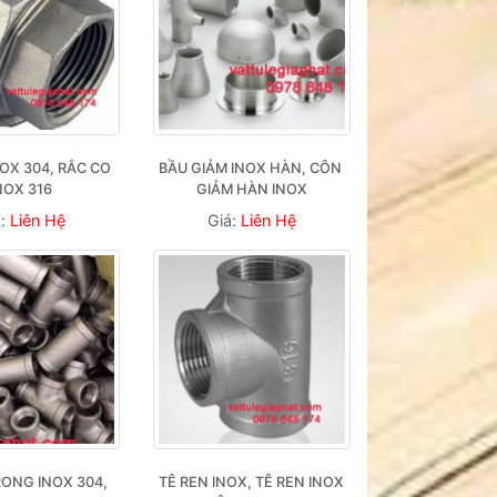
OX 304, RẮC CO 
BẦU GIẢM INOX HÀN, CÔN 
NOX 316
GIẢM HÀN INOX
á:
Liên Hệ
Giá:
Liên Hệ
ONG INOX 304, 
TÊ REN INOX, TÊ REN INOX 