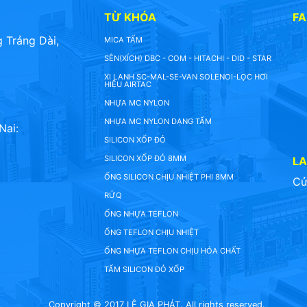
TỪ KHÓA
F
 Trảng Dài,
MICA TẤM
SÊN(XÍCH) DBC - COM - HITACHI - DID - STAR
XI LANH SC-MAL-SE-VAN SOLENOI-LỌC HƠI
HIỆU AIRTAC
NHỰA MC NYLON
NHỰA MC NYLON DẠNG TẤM
Nai:
SILICON XỐP ĐỎ
SILICON XỐP ĐỎ 8MM
L
ỐNG SILICON CHỊU NHIỆT PHI 8MM
Cử
RỬQ
ỐNG NHỰA TEFLON
ỐNG TEFLON CHỊU NHIỆT
ỐNG NHỰA TEFLON CHỊU HÓA CHẤT
TẤM SILICON ĐỎ XỐP
Copyright © 2017 LÊ GIA PHÁT. All rights reserved.