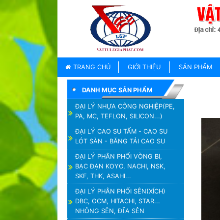
TRANG
CHỦ
GIỚI
TRANG CHỦ
GIỚI THIỆU
SẢN PHẨM
THIỆU
DANH MỤC SẢN PHẨM
SẢN
PHẨM
ĐẠI LÝ NHỰA CÔNG NGHIỆP(PE,
PA, MC, TEFLON, SILICON...)
THƯƠNG
HIỆU
ĐẠI LÝ CAO SU TẤM - CAO SU
LÓT SÀN - BĂNG TẢI CAO SU
TIN
TỨC
ĐẠI LÝ PHÂN PHỐI VÒNG BI,
BẠC ĐẠN KOYO, NACHI, NSK,
LIÊN
SKF, THK, ASAHI...
HỆ
ĐẠI LÝ PHÂN PHỐI SÊN(XÍCH)
DBC, OCM, HITACHI, STAR...
NHÔNG SÊN, ĐĨA SÊN