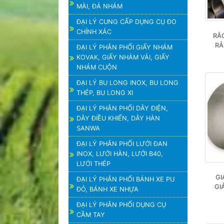
MÀI, ĐÁ NHÁM
ĐẠI LÝ CUNG CẤP DỤNG CỤ ĐO
CHÍNH XÁC
RẮC
RẮ
ĐẠI LÝ PHÂN PHỐI GIẤY NHÁM
KOVAK, GIẤY NHÁM VẢI, GIẤY
NHÁM CUỘN
ĐẠI LÝ BU LONG INOX, BU LONG
THÉP, BU LONG XI
ĐẠI LÝ PHÂN PHỐI DÂY ĐIỆN,
DÂY ĐIỀU KHIỂN, DÂY HÀN
SANWA
ĐẠI LÝ PHÂN PHỐI LƯỚI ĐAN
INOX, LƯỚI HÀN, LƯỚI B40,
LƯỚI THÉP
GI
ĐẠI LÝ PHÂN PHỐI BÁNH XE PU
GI
ĐỎ, BÁNH XE NHỰA
ĐẠI LÝ PHÂN PHỐI DỤNG CỤ
CẦM TAY