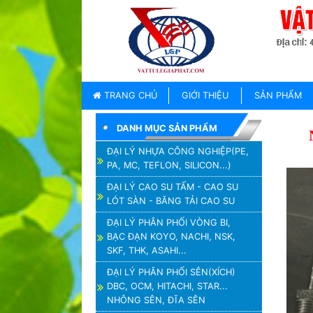
TRANG
CHỦ
GIỚI
TRANG CHỦ
GIỚI THIỆU
SẢN PHẨM
THIỆU
DANH MỤC SẢN PHẨM
SẢN
PHẨM
ĐẠI LÝ NHỰA CÔNG NGHIỆP(PE,
PA, MC, TEFLON, SILICON...)
THƯƠNG
HIỆU
ĐẠI LÝ CAO SU TẤM - CAO SU
LÓT SÀN - BĂNG TẢI CAO SU
TIN
TỨC
ĐẠI LÝ PHÂN PHỐI VÒNG BI,
BẠC ĐẠN KOYO, NACHI, NSK,
LIÊN
SKF, THK, ASAHI...
HỆ
ĐẠI LÝ PHÂN PHỐI SÊN(XÍCH)
DBC, OCM, HITACHI, STAR...
NHÔNG SÊN, ĐĨA SÊN