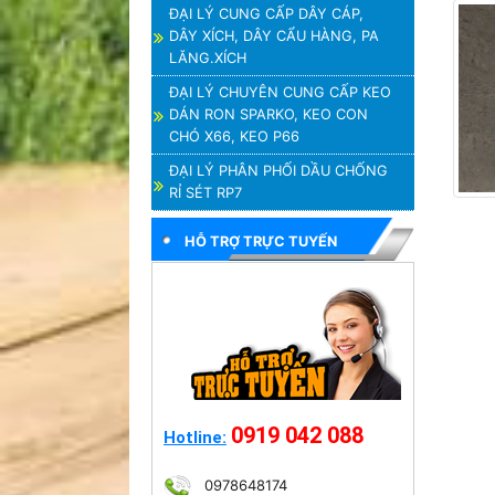
ĐẠI LÝ CUNG CẤP DÂY CÁP,
DÂY XÍCH, DÂY CẨU HÀNG, PA
LĂNG.XÍCH
ĐẠI LÝ CHUYÊN CUNG CẤP KEO
DÁN RON SPARKO, KEO CON
CHÓ X66, KEO P66
ĐẠI LÝ PHÂN PHỐI DẦU CHỐNG
RỈ SÉT RP7
HỖ TRỢ TRỰC TUYẾN
0919 042 088
Hotline:
0978648174