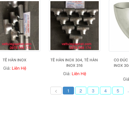
TÊ HÀN INOX
TÊ HÀN INOX 304, TÊ HÀN 
CO ĐÚC 
INOX 316
INOX 30
Giá:
Liên Hệ
Giá:
Liên Hệ
Gi
.
<
1
2
3
4
5