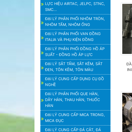
LỰC HIỆU AIRTAC, JELPC, STNC,
SMC...
ĐẠI LÝ PHÂN PHỐI NHÔM TRÒN,
NHÔM TẤM, NHÔM ỐNG
ĐẠI LÝ PHÂN PHỐI VAN ĐỒNG
ITALIA VÀ PHỤ KIỆN ĐỒNG
ĐẠI LÝ PHÂN PHỐI ĐỒNG HỒ ÁP
SUẤT - ĐỒNG HỒ ÁP LỰC
ĐẠI LÝ SẮT TẤM, SẮT KẼM, SẮT
ĐẦ
ĐEN, TÔN KẼM, TÔN MÀU
IN
ĐẠI LÝ CUNG CẤP DỤNG CỤ ĐỒ
NGHỀ
ĐẠI LÝ PHÂN PHỐI QUE HÀN,
DÂY HÀN, THAU HÀN, THUỐC
HÀN
ĐẠI LÝ CUNG CẤP MICA TRONG,
MICA ĐỤC
ĐẠI LÝ CUNG CẤP ĐÁ CẮT, ĐÁ