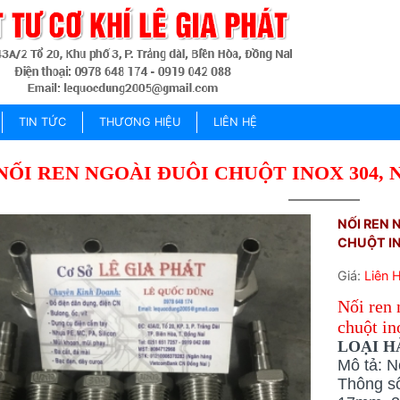
TIN TỨC
THƯƠNG HIỆU
LIÊN HỆ
NỐI REN NGOÀI ĐUÔI CHUỘT INOX 304, 
NỐI REN 
CHUỘT I
Giá:
Liên 
Nối ren 
chuột in
LOẠI HÀ
Mô tả: N
Thông số