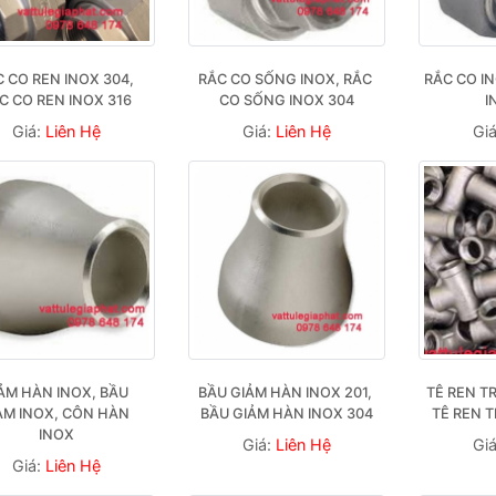
 CO REN INOX 304, 
RẮC CO SỐNG INOX, RẮC 
RẮC CO IN
C CO REN INOX 316
CO SỐNG INOX 304
I
Giá:
Liên Hệ
Giá:
Liên Hệ
Gi
ẢM HÀN INOX, BẦU 
BẦU GIẢM HÀN INOX 201, 
TÊ REN TR
ẢM INOX, CÔN HÀN 
BẦU GIẢM HÀN INOX 304
TÊ REN 
INOX
Giá:
Liên Hệ
Gi
Giá:
Liên Hệ