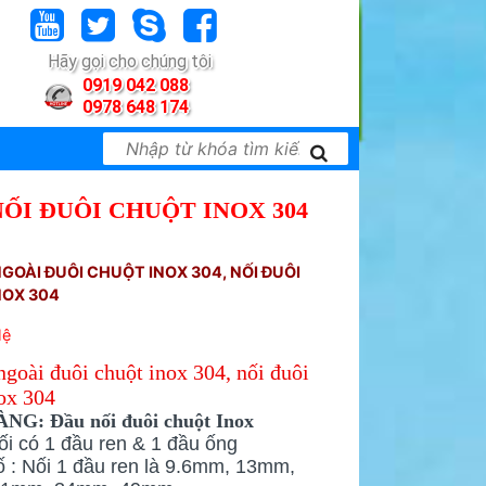
Hãy gọi cho chúng tôi
0919 042 088
0978 648 174
NỐI ĐUÔI CHUỘT INOX 304
NGOÀI ĐUÔI CHUỘT INOX 304, NỐI ĐUÔI
NOX 304
Hệ
ngoài đuôi chuột inox 304, nối đuôi
ox 304
NG: Đầu nối đuôi chuột Inox
ối có 1 đầu ren & 1 đầu ống
 : Nối 1 đầu ren là 9.6mm, 13mm,