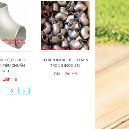
INOX, CO ĐÚC 
CO REN INOX 316, CO REN 
4 TIÊU CHUẨN 
TRONG INOX 316
SCH
Giá:
Liên Hệ
á:
Liên Hệ
..
8
>