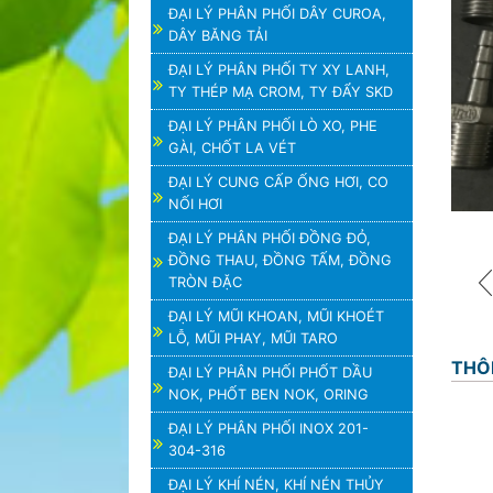
ĐẠI LÝ PHÂN PHỐI DÂY CUROA,
DÂY BĂNG TẢI
ĐẠI LÝ PHÂN PHỐI TY XY LANH,
TY THÉP MẠ CROM, TY ĐẨY SKD
ĐẠI LÝ PHÂN PHỐI LÒ XO, PHE
GÀI, CHỐT LA VÉT
ĐẠI LÝ CUNG CẤP ỐNG HƠI, CO
NỐI HƠI
ĐẠI LÝ PHÂN PHỐI ĐỒNG ĐỎ,
ĐỒNG THAU, ĐỒNG TẤM, ĐỒNG
TRÒN ĐẶC
ĐẠI LÝ MŨI KHOAN, MŨI KHOÉT
LỖ, MŨI PHAY, MŨI TARO
THÔ
ĐẠI LÝ PHÂN PHỐI PHỐT DẦU
NOK, PHỐT BEN NOK, ORING
ĐẠI LÝ PHÂN PHỐI INOX 201-
304-316
ĐẠI LÝ KHÍ NÉN, KHÍ NÉN THỦY