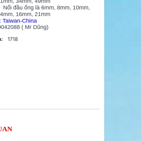
21mm, 34mm, 49mm
ầu ống là 6mm, 8mm, 10mm,
14mm, 16mm, 21mm
: Taiwan-China
9042088 ( Mr Dũng)
:
1718
UAN