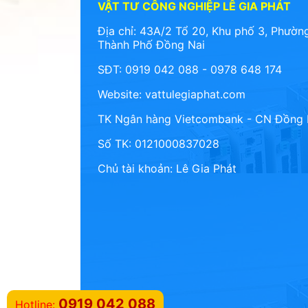
VẬT TƯ CÔNG NGHIỆP LÊ GIA PHÁT
Địa chỉ: 43A/2 Tổ 20, Khu phố 3, Phường
Thành Phố Đồng Nai
SĐT: 0919 042 088 - 0978 648 174
Website:
vattulegiaphat.com
TK Ngân hàng Vietcombank - CN Đồng 
Số TK: 0121000837028
Chủ tài khoản: Lê Gia Phát
0919 042 088
Hotline: