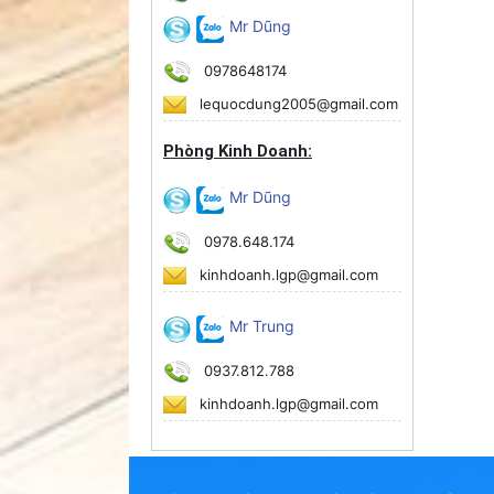
Mr Dũng
0978648174
lequocdung2005@gmail.com
Phòng Kinh Doanh:
Mr Dũng
0978.648.174
kinhdoanh.lgp@gmail.com
Mr Trung
0937.812.788
kinhdoanh.lgp@gmail.com