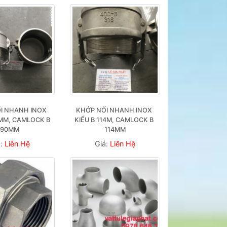
I NHANH INOX 
KHỚP NỐI NHANH INOX 
MM, CAMLOCK B 
KIỂU B 114M, CAMLOCK B 
90MM
114MM
á:
Liên Hệ
Giá:
Liên Hệ