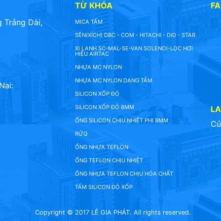
TỪ KHÓA
F
 Trảng Dài,
MICA TẤM
SÊN(XÍCH) DBC - COM - HITACHI - DID - STAR
XI LANH SC-MAL-SE-VAN SOLENOI-LỌC HƠI
HIỆU AIRTAC
NHỰA MC NYLON
NHỰA MC NYLON DẠNG TẤM
Nai:
SILICON XỐP ĐỎ
SILICON XỐP ĐỎ 8MM
L
ỐNG SILICON CHỊU NHIỆT PHI 8MM
Cử
RỬQ
ỐNG NHỰA TEFLON
ỐNG TEFLON CHỊU NHIỆT
ỐNG NHỰA TEFLON CHỊU HÓA CHẤT
TẤM SILICON ĐỎ XỐP
Copyright © 2017 LÊ GIA PHÁT. All rights reserved.