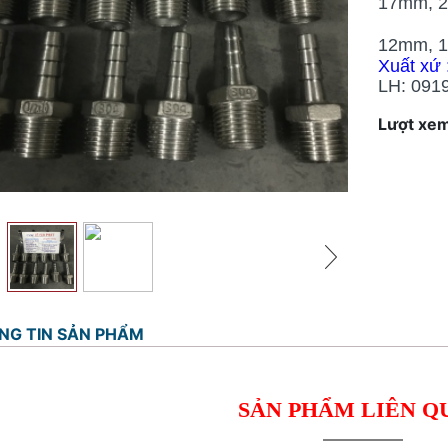
17mm, 
Nối đ
12mm, 
Xuất xứ 
LH: 091
Lượt xem
NG TIN SẢN PHẨM
SẢN PHẨM LIÊN Q