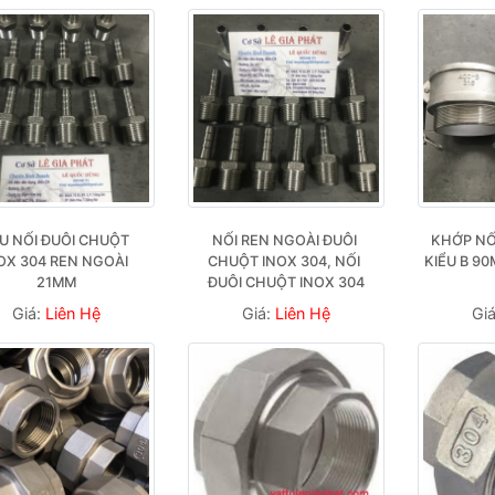
U NỐI ĐUÔI CHUỘT 
NỐI REN NGOÀI ĐUÔI 
KHỚP NỐ
OX 304 REN NGOÀI 
CHUỘT INOX 304, NỐI 
KIỂU B 90
21MM
ĐUÔI CHUỘT INOX 304
Giá:
Liên Hệ
Giá:
Liên Hệ
Gi