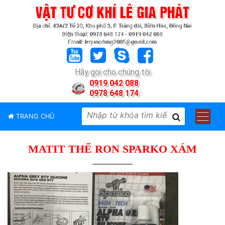
TRANG
CHỦ
GIỚI
Hãy gọi cho chúng tôi
THIỆU
0919 042 088
0978 648 174
SẢN
PHẨM
TRANG CHỦ
THƯƠNG
HIỆU
MATIT THẾ RON SPARKO XÁM
TIN
TỨC
LIÊN
HỆ