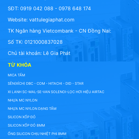
SĐT: 0919 042 088 - 0978 648 174
Website:
vattulegiaphat.com
TK Ngân hàng Vietcombank - CN Đồng Nai:
Số TK: 0121000837028
Chủ tài khoản: Lê Gia Phát
TỪ KHÓA
MICA TẤM
SÊN(XÍCH) DBC - COM - HITACHI - DID - STAR
XI LANH SC-MAL-SE-VAN SOLENOI-LỌC HƠI HIỆU AIRTAC
NHỰA MC NYLON
NHỰA MC NYLON DẠNG TẤM
SILICON XỐP ĐỎ
SILICON XỐP ĐỎ 8MM
ỐNG SILICON CHỊU NHIỆT PHI 8MM