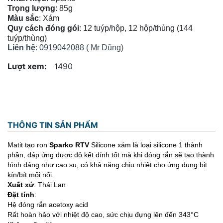
Trọng lượng
: 85g
Màu sắc
: Xám
Quy cách đóng gói
: 12 tuýp/hộp, 12 hộp/thùng (144
tuýp/thùng)
Liên hệ
: 0919042088 ( Mr Dũng)
Lượt xem:
1490
THÔNG TIN SẢN PHẨM
Matit tạo ron
Sparko RTV
Silicone xám là loại silicone 1 thành
phần, đáp ứng được độ kết dính tốt mà khi đóng rắn sẽ tạo thành
hình dáng như cao su, có khả năng chịu nhiệt cho ứng dụng bịt
kín/bít mối nối.
Xuất xứ
: Thái Lan
Đặt tính
:
Hệ đóng rắn acetoxy acid
Rất hoàn hảo với nhiệt độ cao, sức chịu đựng lên đến 343°C