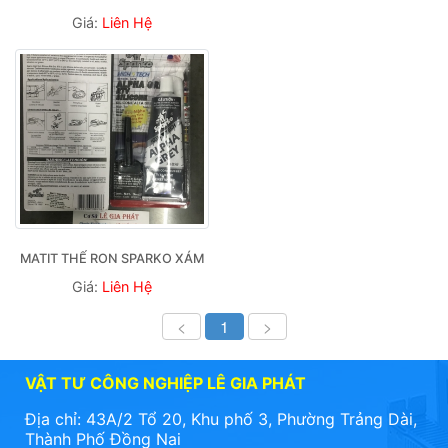
Giá:
Liên Hệ
MATIT THẾ RON SPARKO XÁM
Giá:
Liên Hệ
<
1
>
VẬT TƯ CÔNG NGHIỆP LÊ GIA PHÁT
Địa chỉ: 43A/2 Tổ 20, Khu phố 3, Phường Trảng Dài,
Thành Phố Đồng Nai