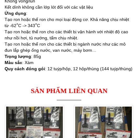
Không võng/lún
Kết dính không cần lớp lót đối với các vật liệu
Ứng dụng
:
Tạo ron hoặc thế ron cho mọi loại động cơ. Khả năng chịu nhiệt
°
°
từ -62
C -> 343
C
Tạo ron hoặc thế ron cho các thiết bị vận hành với nhiệt độ cao
như nồi hơi, tủ nướng, tấm chịu nhiệt.
Tạo ron hoặc thế ron cho các thiết bị ngành nước như các mô
đun lắp ghép ống nước, van nước, máy bơm…
Trọng lượng
: 85g
Màu sắc
: Xám
Quy cách đóng gói
: 12 tuýp/hộp, 12 hộp/thùng (144 tuýp/thùng)
SẢN PHẨM LIÊN QUAN