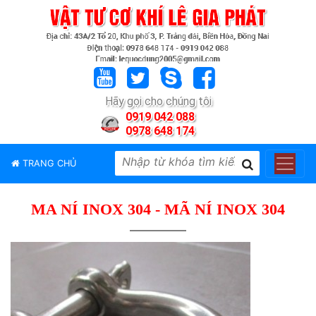
TRANG
CHỦ
GIỚI
Hãy gọi cho chúng tôi
THIỆU
0919 042 088
0978 648 174
SẢN
PHẨM
TRANG CHỦ
THƯƠNG
HIỆU
MA NÍ INOX 304 - MÃ NÍ INOX 304
TIN
TỨC
LIÊN
HỆ