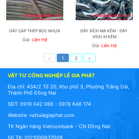
DÂY CÁP THÉP BỌC NHỰA
DÂY XÍCH MẠ KẼM - DÂY 
XÍCH XI KẼM
Giá:
Liên Hệ
Giá:
Liên Hệ
<
1
2
>
VẬT TƯ CÔNG NGHIỆP LÊ GIA PHÁT
Địa chỉ: 43A/2 Tổ 20, Khu phố 3, Phường Trảng Dài,
Thành Phố Đồng Nai
SĐT: 0919 042 088 - 0978 648 174
Website:
vattulegiaphat.com
TK Ngân hàng Vietcombank - CN Đồng Nai:
Số TK: 0121000837028