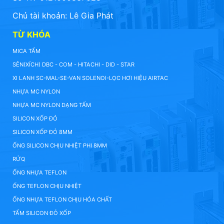
Chủ tài khoản: Lê Gia Phát
TỪ KHÓA
MICA TẤM
SÊN(XÍCH) DBC - COM - HITACHI - DID - STAR
XI LANH SC-MAL-SE-VAN SOLENOI-LỌC HƠI HIỆU AIRTAC
NHỰA MC NYLON
NHỰA MC NYLON DẠNG TẤM
SILICON XỐP ĐỎ
SILICON XỐP ĐỎ 8MM
ỐNG SILICON CHỊU NHIỆT PHI 8MM
RỬQ
ỐNG NHỰA TEFLON
ỐNG TEFLON CHỊU NHIỆT
ỐNG NHỰA TEFLON CHỊU HÓA CHẤT
TẤM SILICON ĐỎ XỐP