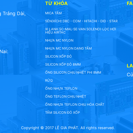
TỪ KHÓA
F
 Trảng Dài,
MICA TẤM
SÊN(XÍCH) DBC - COM - HITACHI - DID - STAR
XI LANH SC-MAL-SE-VAN SOLENOI-LỌC HƠI
HIỆU AIRTAC
NHỰA MC NYLON
NHỰA MC NYLON DẠNG TẤM
Nai:
SILICON XỐP ĐỎ
SILICON XỐP ĐỎ 8MM
L
ỐNG SILICON CHỊU NHIỆT PHI 8MM
Cử
RỬQ
ỐNG NHỰA TEFLON
ỐNG TEFLON CHỊU NHIỆT
ỐNG NHỰA TEFLON CHỊU HÓA CHẤT
TẤM SILICON ĐỎ XỐP
Copyright © 2017 LÊ GIA PHÁT. All rights reserved.