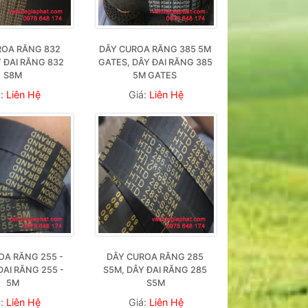
OA RĂNG 832 
DÂY CUROA RĂNG 385 5M 
 ĐAI RĂNG 832 
GATES, DÂY ĐAI RĂNG 385 
S8M
5M GATES 
á:
Liên Hệ
Giá:
Liên Hệ
A RĂNG 255 - 
DÂY CUROA RĂNG 285 
ĐAI RĂNG 255 - 
S5M, DÂY ĐAI RĂNG 285 
5M
S5M
á:
Liên Hệ
Giá:
Liên Hệ