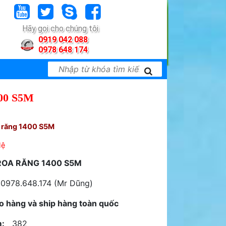
Hãy gọi cho chúng tôi
0919 042 088
0978 648 174
00 S5M
 răng 1400 S5M
Hệ
ROA RĂNG 1400 S5M
 0978.648.174 (Mr Dũng)
o hàng và ship hàng toàn quốc
:
382