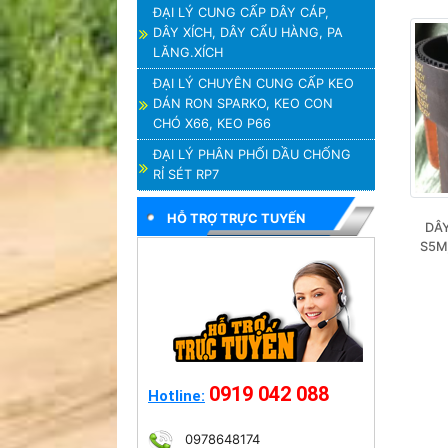
ĐẠI LÝ CUNG CẤP DÂY CÁP,
DÂY XÍCH, DÂY CẨU HÀNG, PA
LĂNG.XÍCH
ĐẠI LÝ CHUYÊN CUNG CẤP KEO
DÁN RON SPARKO, KEO CON
CHÓ X66, KEO P66
ĐẠI LÝ PHÂN PHỐI DẦU CHỐNG
RỈ SÉT RP7
HỖ TRỢ TRỰC TUYẾN
DÂY
S5M,
0919 042 088
Hotline:
0978648174