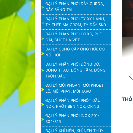
ĐẠI LÝ PHÂN PHỐI DÂY CUROA,
DÂY BĂNG TẢI
ĐẠI LÝ PHÂN PHỐI TY XY LANH,
TY THÉP MẠ CROM, TY ĐẨY SKD
ĐẠI LÝ PHÂN PHỐI LÒ XO, PHE
GÀI, CHỐT LA VÉT
ĐẠI LÝ CUNG CẤP ỐNG HƠI, CO
NỐI HƠI
ĐẠI LÝ PHÂN PHỐI ĐỒNG ĐỎ,
ĐỒNG THAU, ĐỒNG TẤM, ĐỒNG
TRÒN ĐẶC
ĐẠI LÝ MŨI KHOAN, MŨI KHOÉT
LỖ, MŨI PHAY, MŨI TARO
THÔ
ĐẠI LÝ PHÂN PHỐI PHỐT DẦU
NOK, PHỐT BEN NOK, ORING
ĐẠI LÝ PHÂN PHỐI INOX 201-
304-316
ĐẠI LÝ KHÍ NÉN, KHÍ NÉN THỦY