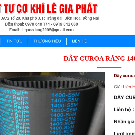
TIN TỨC
THƯƠNG HIỆU
LIÊN HỆ
DÂY CUROA RĂNG 14
Dây curoa
Giá:
Liên 
DÂY CU
Liên hệ
:
Nhận gia
Lượt xem