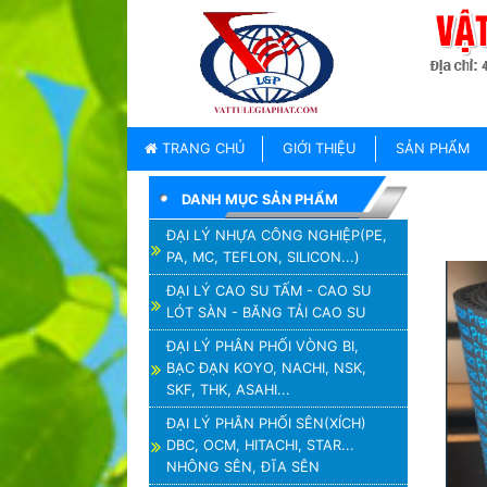
TRANG
CHỦ
GIỚI
TRANG CHỦ
GIỚI THIỆU
SẢN PHẨM
THIỆU
DANH MỤC SẢN PHẨM
SẢN
PHẨM
ĐẠI LÝ NHỰA CÔNG NGHIỆP(PE,
PA, MC, TEFLON, SILICON...)
THƯƠNG
HIỆU
ĐẠI LÝ CAO SU TẤM - CAO SU
LÓT SÀN - BĂNG TẢI CAO SU
TIN
TỨC
ĐẠI LÝ PHÂN PHỐI VÒNG BI,
BẠC ĐẠN KOYO, NACHI, NSK,
LIÊN
SKF, THK, ASAHI...
HỆ
ĐẠI LÝ PHÂN PHỐI SÊN(XÍCH)
DBC, OCM, HITACHI, STAR...
NHÔNG SÊN, ĐĨA SÊN