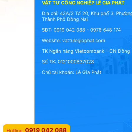
VẬT TƯ CÔNG NGHIỆP LÊ GIA PHÁT
Địa chỉ: 43A/2 Tổ 20, Khu phố 3, Phường
Thành Phố Đồng Nai
SĐT: 0919 042 088 - 0978 648 174
Website:
vattulegiaphat.com
TK Ngân hàng Vietcombank - CN Đồng 
Số TK: 0121000837028
Chủ tài khoản: Lê Gia Phát
0919 042 088
Hotline: