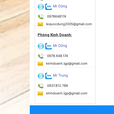
Mr Dũng
0978648174
lequocdung2005@gmail.com
Phòng Kinh Doanh:
Mr Dũng
0978.648.174
kinhdoanh.lgp@gmail.com
Mr Trung
0937.812.788
kinhdoanh.lgp@gmail.com