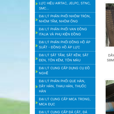
LỰC HIỆU AIRTAC, JELPC, STNC,
SMC...
ĐẠI LÝ PHÂN PHỐI NHÔM TRÒN,
NHÔM TẤM, NHÔM ỐNG
ĐẠI LÝ PHÂN PHỐI VAN ĐỒNG
ITALIA VÀ PHỤ KIỆN ĐỒNG
ĐẠI LÝ PHÂN PHỐI ĐỒNG HỒ ÁP
SUẤT - ĐỒNG HỒ ÁP LỰC
ĐẠI LÝ SẮT TẤM, SẮT KẼM, SẮT
DÂY
ĐEN, TÔN KẼM, TÔN MÀU
S8M,
ĐẠI LÝ CUNG CẤP DỤNG CỤ ĐỒ
NGHỀ
ĐẠI LÝ PHÂN PHỐI QUE HÀN,
DÂY HÀN, THAU HÀN, THUỐC
HÀN
ĐẠI LÝ CUNG CẤP MICA TRONG,
MICA ĐỤC
ĐẠI LÝ CUNG CẤP ĐÁ CẮT, ĐÁ