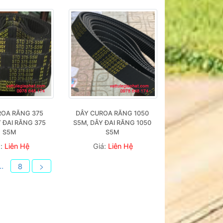
OA RĂNG 375 
DÂY CUROA RĂNG 1050 
 ĐAI RĂNG 375 
S5M, DÂY ĐAI RĂNG 1050 
S5M
S5M 
á:
Liên Hệ
Giá:
Liên Hệ
..
8
>