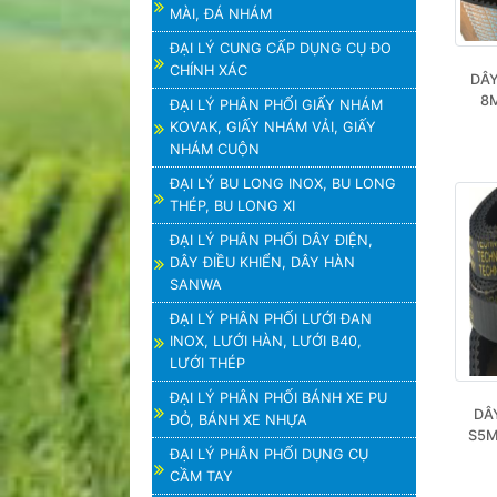
MÀI, ĐÁ NHÁM
ĐẠI LÝ CUNG CẤP DỤNG CỤ ĐO
CHÍNH XÁC
DÂY
8M
ĐẠI LÝ PHÂN PHỐI GIẤY NHÁM
KOVAK, GIẤY NHÁM VẢI, GIẤY
NHÁM CUỘN
ĐẠI LÝ BU LONG INOX, BU LONG
THÉP, BU LONG XI
ĐẠI LÝ PHÂN PHỐI DÂY ĐIỆN,
DÂY ĐIỀU KHIỂN, DÂY HÀN
SANWA
ĐẠI LÝ PHÂN PHỐI LƯỚI ĐAN
INOX, LƯỚI HÀN, LƯỚI B40,
LƯỚI THÉP
ĐẠI LÝ PHÂN PHỐI BÁNH XE PU
DÂ
ĐỎ, BÁNH XE NHỰA
S5M
ĐẠI LÝ PHÂN PHỐI DỤNG CỤ
CẦM TAY