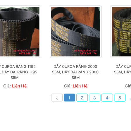
 CUROA RĂNG 1195 
DÂY CUROA RĂNG 2000 
DÂY CUR
 DÂY ĐAI RĂNG 1195 
S5M, DÂY ĐAI RĂNG 2000 
S5M, DÂY
S5M 
S5M
Giá:
Liên Hệ
Giá:
Liên Hệ
Gi
.
<
1
2
3
4
5