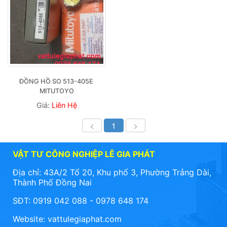
ĐỒNG HỒ SO 513-405E 
MITUTOYO
Giá:
Liên Hệ
<
1
>
VẬT TƯ CÔNG NGHIỆP LÊ GIA PHÁT
Địa chỉ: 43A/2 Tổ 20, Khu phố 3, Phường Trảng Dài,
Thành Phố Đồng Nai
SĐT: 0919 042 088 - 0978 648 174
Website:
vattulegiaphat.com