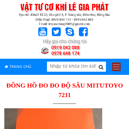
TRANG
CHỦ
GIỚI
Hãy gọi cho chúng tôi
THIỆU
0919 042 088
0978 648 174
SẢN
PHẨM
TRANG CHỦ
THƯƠNG
HIỆU
ĐỒNG HỒ ĐO ĐO ĐỘ SÂU MITUTOYO
TIN
TỨC
7211
LIÊN
HỆ