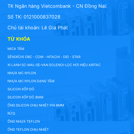
TK Ngân hàng Vietcombank - CN Đồng Nai:
Số TK: 0121000837028
Chủ tài khoản: Lê Gia Phát
TỪ KHÓA
MICA TẤM
SÊN(XÍCH) DBC - COM - HITACHI - DID - STAR
XI LANH SC-MAL-SE-VAN SOLENOI-LỌC HƠI HIỆU AIRTAC
NHỰA MC NYLON
NHỰA MC NYLON DẠNG TẤM
SILICON XỐP ĐỎ
SILICON XỐP ĐỎ 8MM
ỐNG SILICON CHỊU NHIỆT PHI 8MM
RỬQ
ỐNG NHỰA TEFLON
ỐNG TEFLON CHỊU NHIỆT