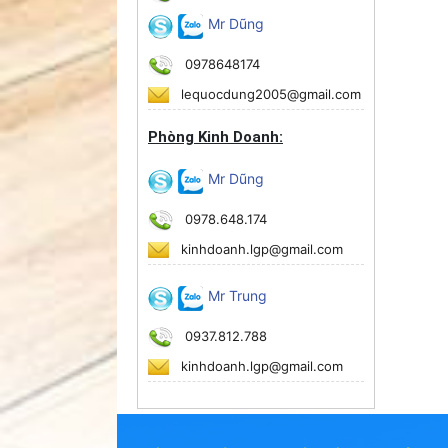
Mr Dũng
0978648174
lequocdung2005@gmail.com
Phòng Kinh Doanh:
Mr Dũng
0978.648.174
kinhdoanh.lgp@gmail.com
Mr Trung
0937.812.788
kinhdoanh.lgp@gmail.com