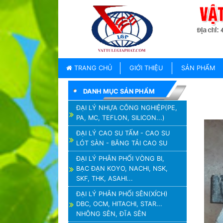
TRANG
CHỦ
GIỚI
TRANG CHỦ
GIỚI THIỆU
SẢN PHẨM
THIỆU
DANH MỤC SẢN PHẨM
SẢN
PHẨM
ĐẠI LÝ NHỰA CÔNG NGHIỆP(PE,
PA, MC, TEFLON, SILICON...)
THƯƠNG
HIỆU
ĐẠI LÝ CAO SU TẤM - CAO SU
LÓT SÀN - BĂNG TẢI CAO SU
TIN
TỨC
ĐẠI LÝ PHÂN PHỐI VÒNG BI,
BẠC ĐẠN KOYO, NACHI, NSK,
LIÊN
SKF, THK, ASAHI...
HỆ
ĐẠI LÝ PHÂN PHỐI SÊN(XÍCH)
DBC, OCM, HITACHI, STAR...
NHÔNG SÊN, ĐĨA SÊN