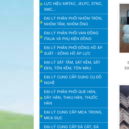
LỰC HIỆU AIRTAC, JELPC, STNC,
SMC...
ĐẠI LÝ PHÂN PHỐI NHÔM TRÒN,
NHÔM TẤM, NHÔM ỐNG
ĐẠI LÝ PHÂN PHỐI VAN ĐỒNG
ITALIA VÀ PHỤ KIỆN ĐỒNG
ĐẠI LÝ PHÂN PHỐI ĐỒNG HỒ ÁP
SUẤT - ĐỒNG HỒ ÁP LỰC
ĐẠI LÝ SẮT TẤM, SẮT KẼM, SẮT
ĐEN, TÔN KẼM, TÔN MÀU
50
ĐẠI LÝ CUNG CẤP DỤNG CỤ ĐỒ
NGHỀ
ĐẠI LÝ PHÂN PHỐI QUE HÀN,
DÂY HÀN, THAU HÀN, THUỐC
HÀN
ĐẠI LÝ CUNG CẤP MICA TRONG,
MICA ĐỤC
ĐẠI LÝ CUNG CẤP ĐÁ CẮT, ĐÁ