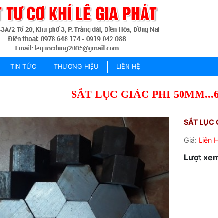
TIN TỨC
THƯƠNG HIỆU
LIÊN HỆ
SẮT LỤC GIÁC PHI 50MM..
SẮT LỤC 
Giá:
Liên 
Lượt xem