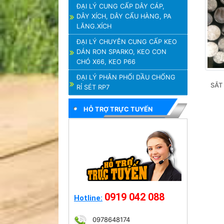
ĐẠI LÝ CUNG CẤP DÂY CÁP,
DÂY XÍCH, DÂY CẨU HÀNG, PA
LĂNG.XÍCH
ĐẠI LÝ CHUYÊN CUNG CẤP KEO
DÁN RON SPARKO, KEO CON
CHÓ X66, KEO P66
ĐẠI LÝ PHÂN PHỐI DẦU CHỐNG
SẮT 
RỈ SÉT RP7
HỖ TRỢ TRỰC TUYẾN
0919 042 088
Hotline:
0978648174