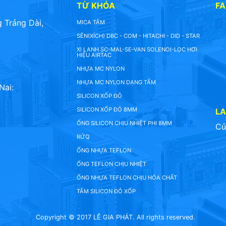
TỪ KHÓA
F
 Trảng Dài,
MICA TẤM
SÊN(XÍCH) DBC - COM - HITACHI - DID - STAR
XI LANH SC-MAL-SE-VAN SOLENOI-LỌC HƠI
HIỆU AIRTAC
NHỰA MC NYLON
NHỰA MC NYLON DẠNG TẤM
Nai:
SILICON XỐP ĐỎ
SILICON XỐP ĐỎ 8MM
L
ỐNG SILICON CHỊU NHIỆT PHI 8MM
Cử
RỬQ
ỐNG NHỰA TEFLON
ỐNG TEFLON CHỊU NHIỆT
ỐNG NHỰA TEFLON CHỊU HÓA CHẤT
TẤM SILICON ĐỎ XỐP
Copyright © 2017 LÊ GIA PHÁT. All rights reserved.