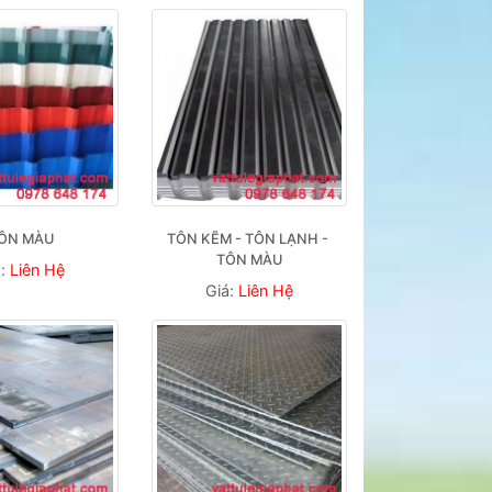
ÔN MÀU
TÔN KẼM - TÔN LẠNH - 
TÔN MÀU
á:
Liên Hệ
Giá:
Liên Hệ