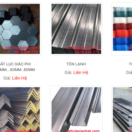
SẮT LỤC GIÁC PHI 
TÔN LẠNH
T
MM...60MM..80MM
Giá:
Liên Hệ
Gi
Giá:
Liên Hệ