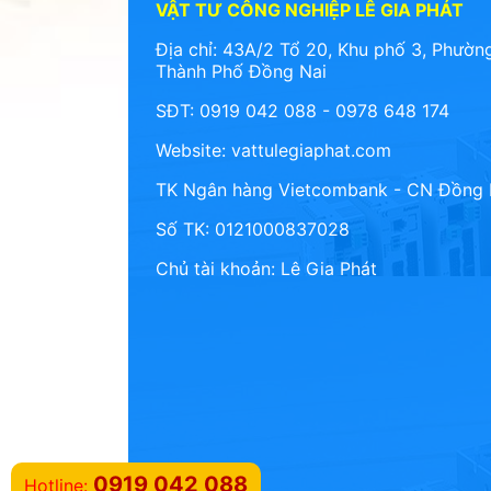
VẬT TƯ CÔNG NGHIỆP LÊ GIA PHÁT
Địa chỉ: 43A/2 Tổ 20, Khu phố 3, Phường
Thành Phố Đồng Nai
SĐT: 0919 042 088 - 0978 648 174
Website:
vattulegiaphat.com
TK Ngân hàng Vietcombank - CN Đồng 
Số TK: 0121000837028
Chủ tài khoản: Lê Gia Phát
0919 042 088
Hotline: