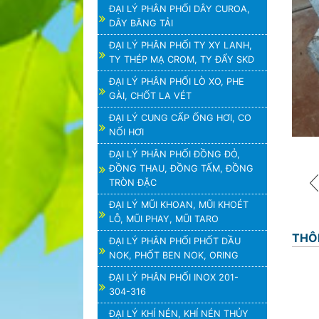
ĐẠI LÝ PHÂN PHỐI DÂY CUROA,
DÂY BĂNG TẢI
ĐẠI LÝ PHÂN PHỐI TY XY LANH,
TY THÉP MẠ CROM, TY ĐẨY SKD
ĐẠI LÝ PHÂN PHỐI LÒ XO, PHE
GÀI, CHỐT LA VÉT
ĐẠI LÝ CUNG CẤP ỐNG HƠI, CO
NỐI HƠI
ĐẠI LÝ PHÂN PHỐI ĐỒNG ĐỎ,
ĐỒNG THAU, ĐỒNG TẤM, ĐỒNG
TRÒN ĐẶC
ĐẠI LÝ MŨI KHOAN, MŨI KHOÉT
LỖ, MŨI PHAY, MŨI TARO
THÔ
ĐẠI LÝ PHÂN PHỐI PHỐT DẦU
NOK, PHỐT BEN NOK, ORING
ĐẠI LÝ PHÂN PHỐI INOX 201-
304-316
ĐẠI LÝ KHÍ NÉN, KHÍ NÉN THỦY