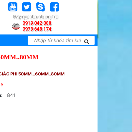
Hãy gọi cho chúng tôi
0919 042 088
0978 648 174
.60MM..80MM
GIÁC PHI 50MM...60MM..80MM
Hệ
:
841