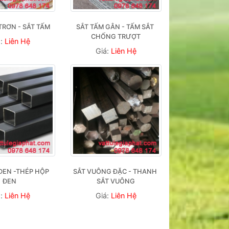
TRƠN - SẮT TẤM
SẮT TẤM GÂN - TẤM SẮT 
CHỐNG TRƯỢT
á:
Liên Hệ
Giá:
Liên Hệ
ĐEN -THÉP HỘP 
SẮT VUÔNG ĐẶC - THANH 
ĐEN
SẮT VUÔNG
á:
Liên Hệ
Giá:
Liên Hệ