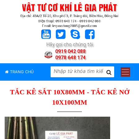
TRANG
CHỦ
GIỚI
Hãy gọi cho chúng tôi
THIỆU
0919 042 088
0978 648 174
SẢN
PHẨM
TRANG CHỦ
THƯƠNG
HIỆU
TẮC KÊ SẮT 10X80MM - TẮC KÊ NỞ
TIN
TỨC
10X100MM
LIÊN
HỆ