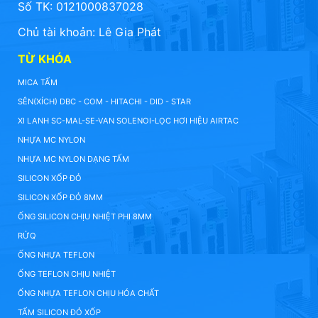
Số TK: 0121000837028
Chủ tài khoản: Lê Gia Phát
TỪ KHÓA
MICA TẤM
SÊN(XÍCH) DBC - COM - HITACHI - DID - STAR
XI LANH SC-MAL-SE-VAN SOLENOI-LỌC HƠI HIỆU AIRTAC
NHỰA MC NYLON
NHỰA MC NYLON DẠNG TẤM
SILICON XỐP ĐỎ
SILICON XỐP ĐỎ 8MM
ỐNG SILICON CHỊU NHIỆT PHI 8MM
RỬQ
ỐNG NHỰA TEFLON
ỐNG TEFLON CHỊU NHIỆT
ỐNG NHỰA TEFLON CHỊU HÓA CHẤT
TẤM SILICON ĐỎ XỐP