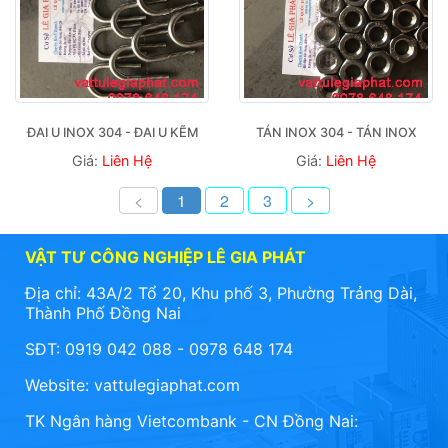
ĐAI U INOX 304 - ĐAI U KẼM
TÁN INOX 304 - TÁN INOX
Giá:
Liên Hệ
Giá:
Liên Hệ
<
1
2
3
>
VẬT TƯ CÔNG NGHIỆP LÊ GIA PHÁT
Địa chỉ: 43A/2 Tổ 20, Khu phố 3, Phường Trảng Dài,
Thành Phố Đồng Nai
SĐT: 0919 042 088 - 0978 648 174
Website:
vattulegiaphat.com
TK Ngân hàng Vietcombank - CN Đồng Nai: