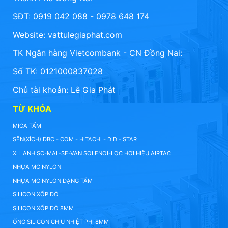
SĐT: 0919 042 088 - 0978 648 174
Website:
vattulegiaphat.com
TK Ngân hàng Vietcombank - CN Đồng Nai:
Số TK: 0121000837028
Chủ tài khoản: Lê Gia Phát
TỪ KHÓA
MICA TẤM
SÊN(XÍCH) DBC - COM - HITACHI - DID - STAR
XI LANH SC-MAL-SE-VAN SOLENOI-LỌC HƠI HIỆU AIRTAC
NHỰA MC NYLON
NHỰA MC NYLON DẠNG TẤM
SILICON XỐP ĐỎ
SILICON XỐP ĐỎ 8MM
ỐNG SILICON CHỊU NHIỆT PHI 8MM