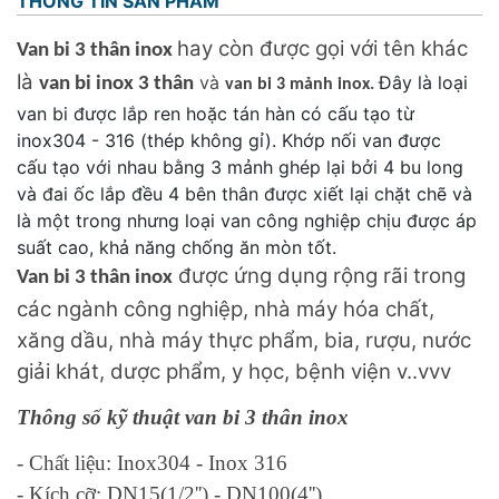
THÔNG TIN SẢN PHẨM
hay còn được gọi với tên khác
Van bi 3 thân inox
là
và
Đây là loại
van bi inox 3 thân
van bi 3 mảnh inox.
van bi được lắp ren hoặc tán hàn có cấu tạo từ
inox304 - 316 (thép không gỉ). Khớp nối van được
cấu tạo với nhau bằng 3 mảnh ghép lại bởi 4 bu long
và đai ốc lắp đều 4 bên thân được xiết lại chặt chẽ và
là một trong nhưng loại van công nghiệp chịu được áp
suất cao, khả năng chống ăn mòn tốt.
được ứng dụng rộng rãi trong
Van bi 3 thân inox
các ngành công nghiệp, nhà máy hóa chất,
xăng dầu, nhà máy thực phẩm, bia, rượu, nước
giải khát, dược phẩm, y học, bệnh viện v..vvv
Thông số kỹ thuật van bi 3 thân inox
- Chất liệu: Inox304 - Inox 316
- Kích cỡ: DN15(1/2'') - DN100(4'')