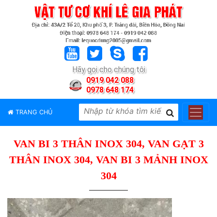
TRANG
CHỦ
GIỚI
Hãy gọi cho chúng tôi
THIỆU
0919 042 088
0978 648 174
SẢN
PHẨM
TRANG CHỦ
THƯƠNG
HIỆU
VAN BI 3 THÂN INOX 304, VAN GẠT 3
TIN
TỨC
THÂN INOX 304, VAN BI 3 MẢNH INOX
LIÊN
304
HỆ