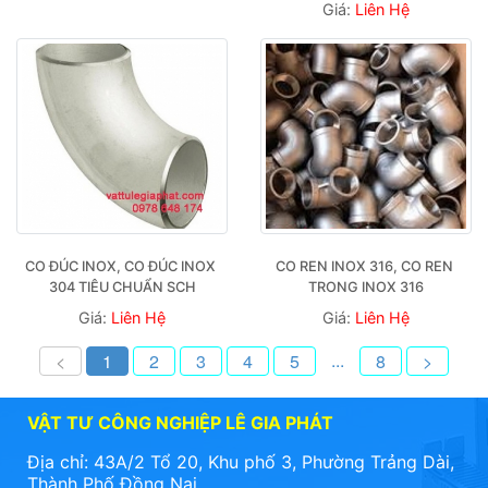
Giá:
Liên Hệ
CO ĐÚC INOX, CO ĐÚC INOX 
CO REN INOX 316, CO REN 
304 TIÊU CHUẨN SCH
TRONG INOX 316
Giá:
Liên Hệ
Giá:
Liên Hệ
...
<
1
2
3
4
5
8
>
VẬT TƯ CÔNG NGHIỆP LÊ GIA PHÁT
Địa chỉ: 43A/2 Tổ 20, Khu phố 3, Phường Trảng Dài,
Thành Phố Đồng Nai