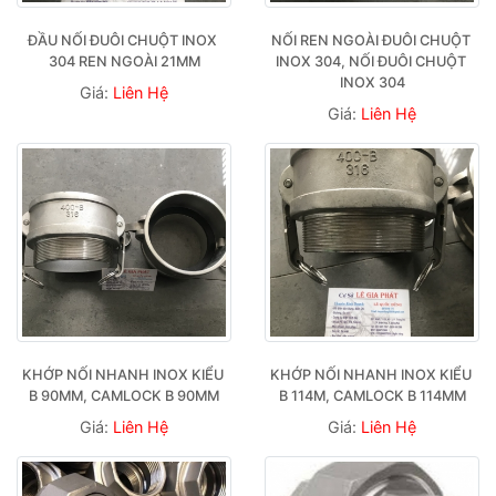
ĐẦU NỐI ĐUÔI CHUỘT INOX 
NỐI REN NGOÀI ĐUÔI CHUỘT 
304 REN NGOÀI 21MM
INOX 304, NỐI ĐUÔI CHUỘT 
INOX 304
Giá:
Liên Hệ
Giá:
Liên Hệ
KHỚP NỐI NHANH INOX KIỂU 
KHỚP NỐI NHANH INOX KIỂU 
B 90MM, CAMLOCK B 90MM
B 114M, CAMLOCK B 114MM
Giá:
Liên Hệ
Giá:
Liên Hệ