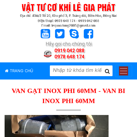
TRANG
CHỦ
GIỚI
Hãy gọi cho chúng tôi
THIỆU
0919 042 088
0978 648 174
SẢN
PHẨM
TRANG CHỦ
THƯƠNG
HIỆU
VAN GẠT INOX PHI 60MM - VAN BI
TIN
TỨC
INOX PHI 60MM
LIÊN
HỆ