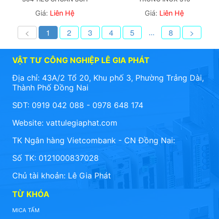
Giá:
Liên Hệ
Giá:
Liên Hệ
...
<
1
2
3
4
5
8
>
VẬT TƯ CÔNG NGHIỆP LÊ GIA PHÁT
Địa chỉ: 43A/2 Tổ 20, Khu phố 3, Phường Trảng Dài,
Thành Phố Đồng Nai
SĐT: 0919 042 088 - 0978 648 174
Website:
vattulegiaphat.com
TK Ngân hàng Vietcombank - CN Đồng Nai:
Số TK: 0121000837028
Chủ tài khoản: Lê Gia Phát
TỪ KHÓA
MICA TẤM