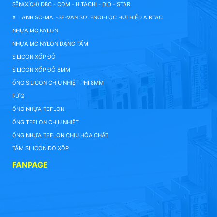
SÊN(XÍCH) DBC - COM - HITACHI - DID - STAR
XI LANH SC-MAL-SE-VAN SOLENOI-LỌC HƠI HIỆU AIRTAC
NHỰA MC NYLON
NHỰA MC NYLON DẠNG TẤM
SILICON XỐP ĐỎ
SILICON XỐP ĐỎ 8MM
ỐNG SILICON CHỊU NHIỆT PHI 8MM
RỬQ
ỐNG NHỰA TEFLON
ỐNG TEFLON CHỊU NHIỆT
ỐNG NHỰA TEFLON CHỊU HÓA CHẤT
TẤM SILICON ĐỎ XỐP
FANPAGE