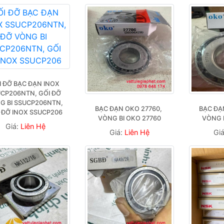
I ĐỠ BẠC ĐẠN INOX 
CP206NTN, GỐI ĐỠ 
G BI SSUCP206NTN, 
BẠC ĐẠN OKO 27760, 
BẠC ĐẠN
 ĐỠ INOX SSUCP206
VÒNG BI OKO 27760
VÒNG 
Giá:
Liên Hệ
Giá:
Liên Hệ
Gi