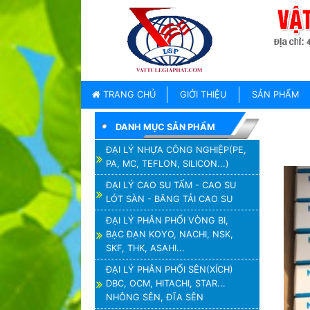
TRANG
CHỦ
GIỚI
TRANG CHỦ
GIỚI THIỆU
SẢN PHẨM
THIỆU
DANH MỤC SẢN PHẨM
SẢN
PHẨM
ĐẠI LÝ NHỰA CÔNG NGHIỆP(PE,
PA, MC, TEFLON, SILICON...)
THƯƠNG
HIỆU
ĐẠI LÝ CAO SU TẤM - CAO SU
LÓT SÀN - BĂNG TẢI CAO SU
TIN
TỨC
ĐẠI LÝ PHÂN PHỐI VÒNG BI,
BẠC ĐẠN KOYO, NACHI, NSK,
LIÊN
SKF, THK, ASAHI...
HỆ
ĐẠI LÝ PHÂN PHỐI SÊN(XÍCH)
DBC, OCM, HITACHI, STAR...
NHÔNG SÊN, ĐĨA SÊN