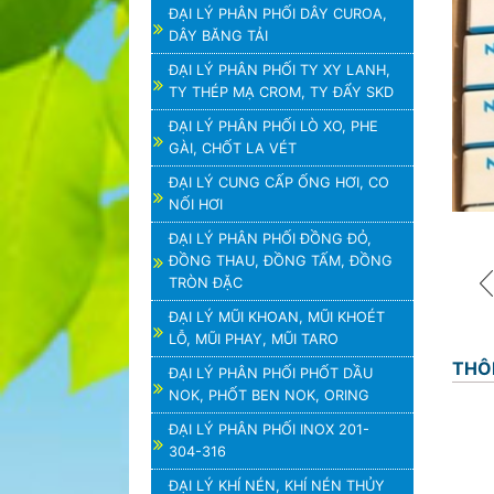
ĐẠI LÝ PHÂN PHỐI DÂY CUROA,
DÂY BĂNG TẢI
ĐẠI LÝ PHÂN PHỐI TY XY LANH,
TY THÉP MẠ CROM, TY ĐẨY SKD
ĐẠI LÝ PHÂN PHỐI LÒ XO, PHE
GÀI, CHỐT LA VÉT
ĐẠI LÝ CUNG CẤP ỐNG HƠI, CO
NỐI HƠI
ĐẠI LÝ PHÂN PHỐI ĐỒNG ĐỎ,
ĐỒNG THAU, ĐỒNG TẤM, ĐỒNG
TRÒN ĐẶC
ĐẠI LÝ MŨI KHOAN, MŨI KHOÉT
LỖ, MŨI PHAY, MŨI TARO
THÔ
ĐẠI LÝ PHÂN PHỐI PHỐT DẦU
NOK, PHỐT BEN NOK, ORING
ĐẠI LÝ PHÂN PHỐI INOX 201-
304-316
ĐẠI LÝ KHÍ NÉN, KHÍ NÉN THỦY