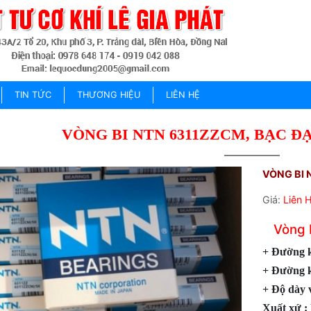
TIN TỨC
THƯƠNG HIỆU
LIÊN HỆ
VÒNG BI NTN 6311ZZCM, BẠC Đ
VÒNG BI 
Giá:
Liên 
Vòng
+ Đường k
+ Đường k
+ Độ dày 
Xuất xứ :