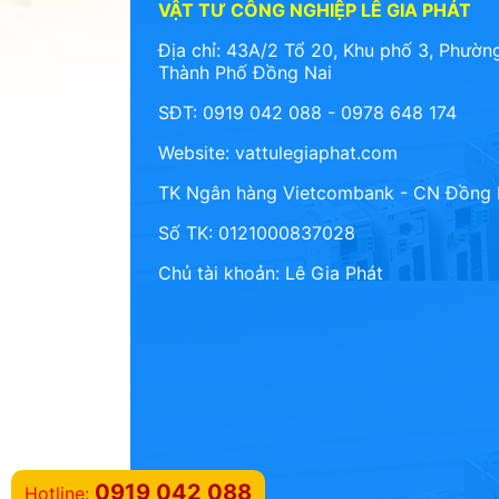
VẬT TƯ CÔNG NGHIỆP LÊ GIA PHÁT
Địa chỉ: 43A/2 Tổ 20, Khu phố 3, Phường
Thành Phố Đồng Nai
SĐT: 0919 042 088 - 0978 648 174
Website:
vattulegiaphat.com
TK Ngân hàng Vietcombank - CN Đồng 
Số TK: 0121000837028
Chủ tài khoản: Lê Gia Phát
0919 042 088
Hotline: