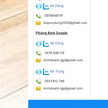
Mr Dũng
0978648174
lequocdung2005@gmail.com
Phòng Kinh Doanh:
Mr Dũng
0978.648.174
kinhdoanh.lgp@gmail.com
Mr Trung
0937.812.788
kinhdoanh.lgp@gmail.com