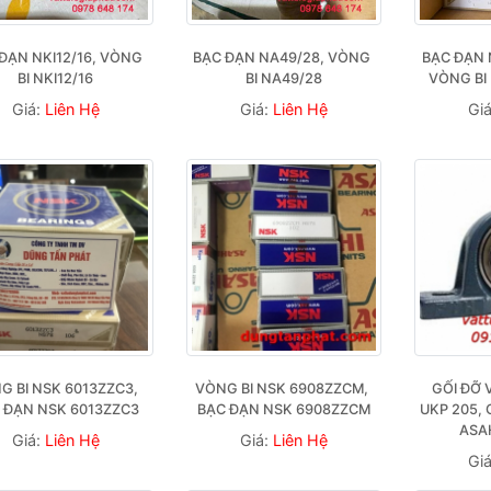
ĐẠN NKI12/16, VÒNG 
BẠC ĐẠN NA49/28, VÒNG 
BẠC ĐẠN 
BI NKI12/16
BI NA49/28
VÒNG BI
Giá:
Liên Hệ
Giá:
Liên Hệ
Gi
G BI NSK 6013ZZC3, 
VÒNG BI NSK 6908ZZCM, 
GỐI ĐỠ 
 ĐẠN NSK 6013ZZC3
BẠC ĐẠN NSK 6908ZZCM
UKP 205, 
ASA
Giá:
Liên Hệ
Giá:
Liên Hệ
Gi