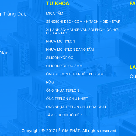
TỪ KHÓA
F
 Trảng Dài,
MICA TẤM
SÊN(XÍCH) DBC - COM - HITACHI - DID - STAR
XI LANH SC-MAL-SE-VAN SOLENOI-LỌC HƠI
HIỆU AIRTAC
NHỰA MC NYLON
NHỰA MC NYLON DẠNG TẤM
Nai:
SILICON XỐP ĐỎ
SILICON XỐP ĐỎ 8MM
L
ỐNG SILICON CHỊU NHIỆT PHI 8MM
Cử
RỬQ
ỐNG NHỰA TEFLON
ỐNG TEFLON CHỊU NHIỆT
ỐNG NHỰA TEFLON CHỊU HÓA CHẤT
TẤM SILICON ĐỎ XỐP
Copyright © 2017 LÊ GIA PHÁT. All rights reserved.