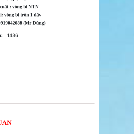
xuất : vòng bi NTN
: vòng bi tròn 1 dãy
 0919042088 (Mr Dũng)
:
1436
UAN