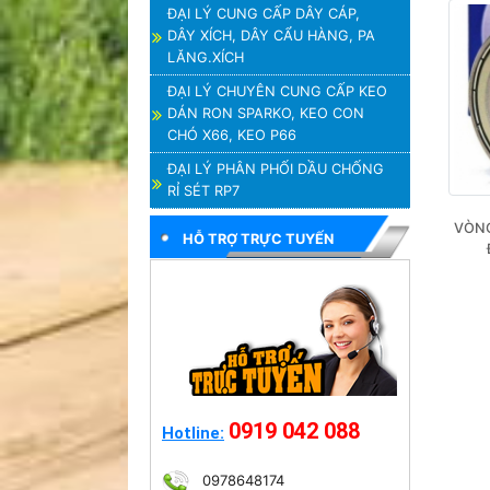
ĐẠI LÝ CUNG CẤP DÂY CÁP,
DÂY XÍCH, DÂY CẨU HÀNG, PA
LĂNG.XÍCH
ĐẠI LÝ CHUYÊN CUNG CẤP KEO
DÁN RON SPARKO, KEO CON
CHÓ X66, KEO P66
ĐẠI LÝ PHÂN PHỐI DẦU CHỐNG
RỈ SÉT RP7
VÒNG
HỖ TRỢ TRỰC TUYẾN
0919 042 088
Hotline:
0978648174