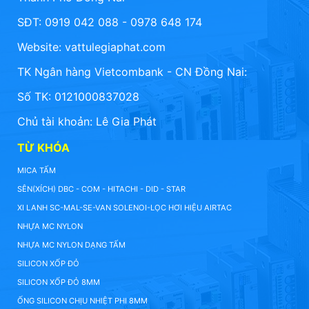
SĐT: 0919 042 088 - 0978 648 174
Website:
vattulegiaphat.com
TK Ngân hàng Vietcombank - CN Đồng Nai:
Số TK: 0121000837028
Chủ tài khoản: Lê Gia Phát
TỪ KHÓA
MICA TẤM
SÊN(XÍCH) DBC - COM - HITACHI - DID - STAR
XI LANH SC-MAL-SE-VAN SOLENOI-LỌC HƠI HIỆU AIRTAC
NHỰA MC NYLON
NHỰA MC NYLON DẠNG TẤM
SILICON XỐP ĐỎ
SILICON XỐP ĐỎ 8MM
ỐNG SILICON CHỊU NHIỆT PHI 8MM