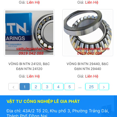
Giá:
Liên Hệ
Giá:
Liên Hệ
VÒNG BI NTN 24120, BẠC 
VÒNG BI NTN 29440, BẠC 
ĐẠN NTN 24120
ĐẠN NTN 29440
Giá:
Liên Hệ
Giá:
Liên Hệ
...
<
1
2
3
4
5
25
>
VẬT TƯ CÔNG NGHIỆP LÊ GIA PHÁT
Địa chỉ: 43A/2 Tổ 20, Khu phố 3, Phường Trảng Dài,
Thành Phố Đồng Nai