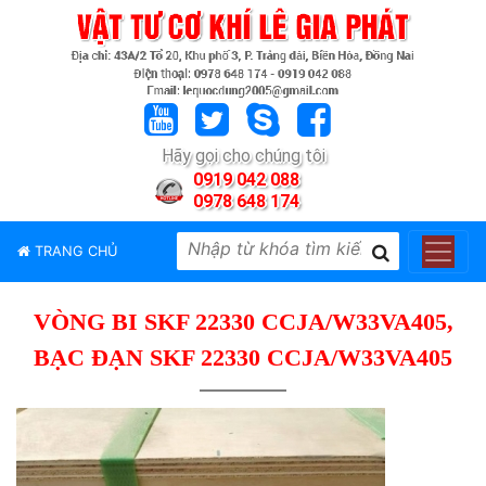
TRANG
CHỦ
GIỚI
Hãy gọi cho chúng tôi
THIỆU
0919 042 088
0978 648 174
SẢN
PHẨM
TRANG CHỦ
THƯƠNG
HIỆU
VÒNG BI SKF 22330 CCJA/W33VA405,
TIN
TỨC
BẠC ĐẠN SKF 22330 CCJA/W33VA405
LIÊN
HỆ