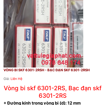
VÒNG BI SKF 6301-2RSH - BẠC ĐẠN SKF 6301-2RSH
Giá:
Liên Hệ
Vòng bi skf 6301-2RS, Bạc đạn skf
6301-2RS
+ Đường kính trong vòng bi (d): 12 mm