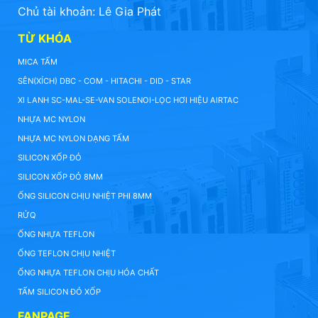
Chủ tài khoản: Lê Gia Phát
TỪ KHÓA
MICA TẤM
SÊN(XÍCH) DBC - COM - HITACHI - DID - STAR
XI LANH SC-MAL-SE-VAN SOLENOI-LỌC HƠI HIỆU AIRTAC
NHỰA MC NYLON
NHỰA MC NYLON DẠNG TẤM
SILICON XỐP ĐỎ
SILICON XỐP ĐỎ 8MM
ỐNG SILICON CHỊU NHIỆT PHI 8MM
RỬQ
ỐNG NHỰA TEFLON
ỐNG TEFLON CHỊU NHIỆT
ỐNG NHỰA TEFLON CHỊU HÓA CHẤT
TẤM SILICON ĐỎ XỐP
FANPAGE