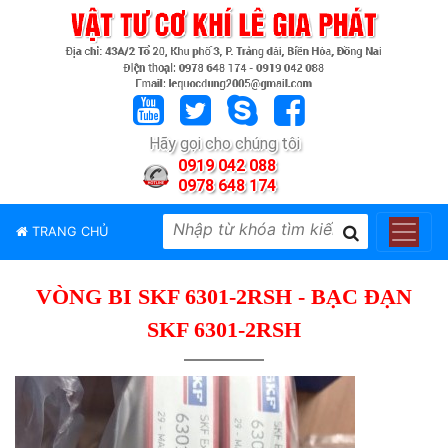
TRANG
CHỦ
GIỚI
Hãy gọi cho chúng tôi
THIỆU
0919 042 088
0978 648 174
SẢN
PHẨM
TRANG CHỦ
THƯƠNG
HIỆU
VÒNG BI SKF 6301-2RSH - BẠC ĐẠN
TIN
TỨC
SKF 6301-2RSH
LIÊN
HỆ