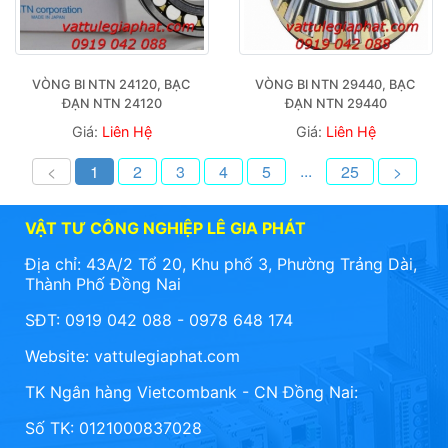
VÒNG BI NTN 24120, BẠC 
VÒNG BI NTN 29440, BẠC 
ĐẠN NTN 24120
ĐẠN NTN 29440
Giá:
Liên Hệ
Giá:
Liên Hệ
...
<
1
2
3
4
5
25
>
VẬT TƯ CÔNG NGHIỆP LÊ GIA PHÁT
Địa chỉ: 43A/2 Tổ 20, Khu phố 3, Phường Trảng Dài,
Thành Phố Đồng Nai
SĐT: 0919 042 088 - 0978 648 174
Website:
vattulegiaphat.com
TK Ngân hàng Vietcombank - CN Đồng Nai:
Số TK: 0121000837028