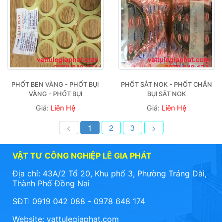
PHỐT BEN VÀNG - PHỐT BỤI 
PHỐT SẮT NOK - PHỐT CHẮN 
VÀNG - PHỐT BỤI
BỤI SẮT NOK
Giá:
Liên Hệ
Giá:
Liên Hệ
<
1
2
3
>
VẬT TƯ CÔNG NGHIỆP LÊ GIA PHÁT
Địa chỉ: 43A/2 Tổ 20, Khu phố 3, Phường Trảng Dài,
Thành Phố Đồng Nai
SĐT: 0919 042 088 - 0978 648 174
Website:
vattulegiaphat.com