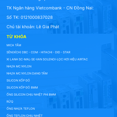
TK Ngân hàng Vietcombank - CN Đồng Nai:
Số TK: 0121000837028
Chủ tài khoản: Lê Gia Phát
TỪ KHÓA
MICA TẤM
SÊN(XÍCH) DBC - COM - HITACHI - DID - STAR
XI LANH SC-MAL-SE-VAN SOLENOI-LỌC HƠI HIỆU AIRTAC
NHỰA MC NYLON
NHỰA MC NYLON DẠNG TẤM
SILICON XỐP ĐỎ
SILICON XỐP ĐỎ 8MM
ỐNG SILICON CHỊU NHIỆT PHI 8MM
RỬQ
ỐNG NHỰA TEFLON
ỐNG TEFLON CHỊU NHIỆT