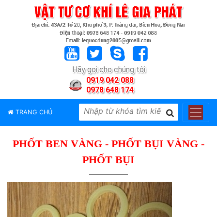
TRANG
CHỦ
GIỚI
Hãy gọi cho chúng tôi
THIỆU
0919 042 088
0978 648 174
SẢN
PHẨM
TRANG CHỦ
THƯƠNG
HIỆU
PHỐT BEN VÀNG - PHỐT BỤI VÀNG -
TIN
TỨC
PHỐT BỤI
LIÊN
HỆ