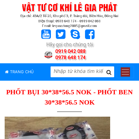
TRANG
CHỦ
GIỚI
Hãy gọi cho chúng tôi
THIỆU
0919 042 088
0978 648 174
SẢN
PHẨM
TRANG CHỦ
THƯƠNG
HIỆU
PHỐT BỤI 30*38*56.5 NOK - PHỐT BEN
TIN
TỨC
30*38*56.5 NOK
LIÊN
HỆ