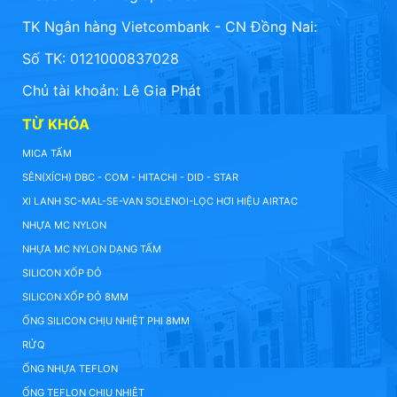
TK Ngân hàng Vietcombank - CN Đồng Nai:
Số TK: 0121000837028
Chủ tài khoản: Lê Gia Phát
TỪ KHÓA
MICA TẤM
SÊN(XÍCH) DBC - COM - HITACHI - DID - STAR
XI LANH SC-MAL-SE-VAN SOLENOI-LỌC HƠI HIỆU AIRTAC
NHỰA MC NYLON
NHỰA MC NYLON DẠNG TẤM
SILICON XỐP ĐỎ
SILICON XỐP ĐỎ 8MM
ỐNG SILICON CHỊU NHIỆT PHI 8MM
RỬQ
ỐNG NHỰA TEFLON
ỐNG TEFLON CHỊU NHIỆT