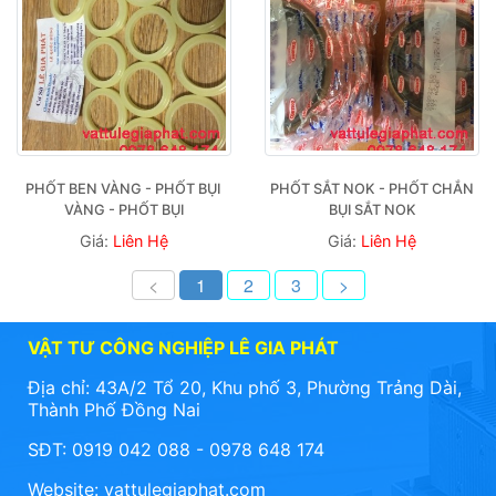
PHỐT BEN VÀNG - PHỐT BỤI 
PHỐT SẮT NOK - PHỐT CHẮN 
VÀNG - PHỐT BỤI
BỤI SẮT NOK
Giá:
Liên Hệ
Giá:
Liên Hệ
<
1
2
3
>
VẬT TƯ CÔNG NGHIỆP LÊ GIA PHÁT
Địa chỉ: 43A/2 Tổ 20, Khu phố 3, Phường Trảng Dài,
Thành Phố Đồng Nai
SĐT: 0919 042 088 - 0978 648 174
Website:
vattulegiaphat.com